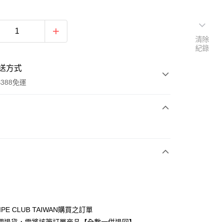
清除
紀錄
送方式
388免運
次付款
期付款
0 利率 每期
NT$1,310
21家銀行
庫商業銀行
第一商業銀行
付款
業銀行
彰化商業銀行
業儲蓄銀行
台北富邦商業銀行
華商業銀行
兆豐國際商業銀行
IPE CLUB TAIWAN購買之訂單
小企業銀行
台中商業銀行