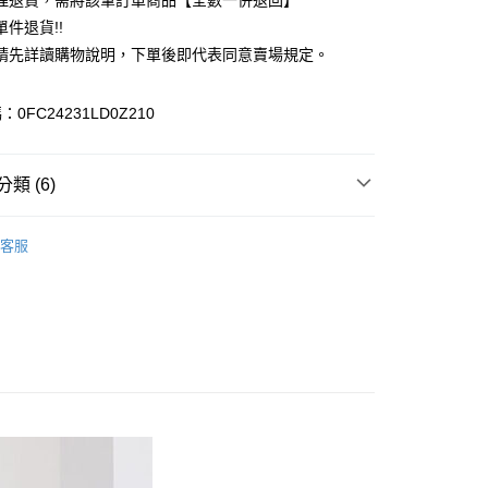
理退貨，需將該筆訂單商品【全數一併退回】
台灣）商業銀行
華泰商業銀行
件退貨!!
業銀行
遠東國際商業銀行
請先詳讀購物說明，下單後即代表同意賣場規定。
業銀行
永豐商業銀行
業銀行
星展（台灣）商業銀行
際商業銀行
中國信託商業銀行
y
0FC24231LD0Z210
天信用卡公司
分期
類 (6)
你分期使用說明】
享後付
由台灣大哥大提供，台灣大哥大用戶可立即使用無須另外申請。
ONE PIECE / 洋裝
式選擇「大哥付你分期」，訂單成立後會自動跳轉到大哥付的交易
客服
證手機門號後，選擇欲分期的期數、繳款截止日，確認付款後即
FTEE先享後付」】
E / 洋裝
。
先享後付是「在收到商品之後才付款」的支付方式。 讓您購物簡單
准額度、可分期數及費用金額請依後續交易確認頁面所載為準。
心！
ALL ITEMS
立30分鐘內，如未前往確認交易或遇審核未通過，訂單將自動取
：不需註冊會員、不需綁卡、不需儲值。
「轉專審核」未通過狀況，表示未達大哥付你分期系統評分，恕
OWN
Te chichi
：只要手機號碼，簡訊認證，即可結帳。
評估內容。
：先確認商品／服務後，再付款。
MS
單筆滿$888現抵$88
式說明】
付款
項不併入電信帳單，「大哥付你分期」於每月結算日後寄送繳費提
EE先享後付」結帳流程】
MS
WEB限定 ➯ 45折
0，滿NT$388(含以上)免運費
方式選擇「AFTEE先享後付」後，將跳轉至「AFTEE先享後
訊連結打開帳單後，可選擇「超商條碼／台灣大直營門市／銀行轉
頁面，進行簡訊認證並確認金額後，即可完成結帳。
付／iPASS MONEY」等通路繳費。
貨
成立數日內，您將收到繳費通知簡訊。
費通知簡訊後14天內，點擊此簡訊中的連結，可透過四大超商
0，滿NT$388(含以上)免運費