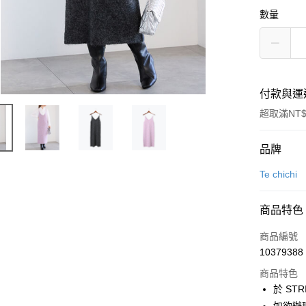
數量
付款與運
超取滿NT$
付款方式
品牌
信用卡一
Te chichi
信用卡分
商品特色
3 期 
商品編號
合作金
超商取貨
10379388
華南商
LINE Pay
上海商
商品特色
國泰世
於 STR
Apple Pay
臺灣中