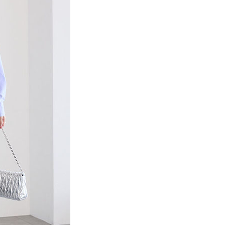
項】
網路銀行／等多元方式進行付款，方視為交易完成。
係由「台灣大哥大股份有限公司」（以下簡稱本公司）所提供，讓
：結帳手續完成當下不需立刻繳費，但若您需要取消訂單，請聯
貨付款
易時，得透過本服務購買商品或服務，並由商店將買賣／分期付
的店家。未經商家同意取消之訂單仍視為有效，需透過AFTEE
金債權讓與本公司後，依約使用本公司帳單繳交帳款。
繳納相關費用。
0，滿NT$888(含以上)免運費
意付款使用「大哥付你分期」之契約關係目的，商店將以您的個人
否成功請以「AFTEE先享後付 」之結帳頁面顯示為準，若有關於
含姓名、電話或地址）提供予台灣大哥大進項蒐集、處理及利
功／繳費後需取消欲退款等相關疑問，請聯繫「AFTEE先享後
取貨
公司與您本人進行分期帳單所需資料之確認、核對及更正。
援中心」
https://netprotections.freshdesk.com/support/home
0，滿NT$888(含以上)免運費
戶服務條款，請詳閱以下連結：
https://oppay.tw/userRule
項】
付款
恩沛科技股份有限公司提供之「AFTEE先享後付」服務完成之
依本服務之必要範圍內提供個人資料，並將交易相關給付款項請
0，滿NT$888(含以上)免運費
讓予恩沛科技股份有限公司。
個人資料處理事宜，請瀏覽以下網址：
貨
ee.tw/terms/#terms3
0，滿NT$888(含以上)免運費
年的使用者請事先徵得法定代理人或監護人之同意方可使用
E先享後付」，若未經同意申辦者引起之損失，本公司不負相關責
AFTEE先享後付」時，將依據個別帳號之用戶狀況，依本公司
0，滿NT$888(含以上)免運費
核予不同之上限額度；若仍有額度不足之情形，本公司將視審查
用戶進行身份認證。
一人註冊多個帳號或使用他人資訊註冊。若發現惡意使用之情
科技股份有限公司將有權停止該用戶之使用額度並採取法律行