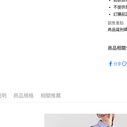
如欲辦
匯豐（
街口支付
不提供單
聯邦商
訂購前
元大商
悠遊付
玉山商
銷售重點
台新國
Google Pa
商品識別碼：
台灣樂
大哥付你
相關說明
商品相關分
【大哥付
AFTEE先
1.本服務
Te chichi
2.付款方
相關說明
分享
流程，驗
【關於「A
ONE PIEC
ATM付款
完成交易
AFTEE
3.實際核
便利好安
Te chichi
4.訂單成
１．簡單
消。如遇
PRICE D
２．便利
運送方式
無法說明
３．安心
說明
商品規格
相關推薦
SALE ITE
【繳款方
全家取貨
1.分期款
【「AFT
SALE ITE
醒簡訊。
每筆NT$6
１．於結帳
2.透過簡
付」結帳
帳／街口支
全家純取
２．訂單
３．收到繳
每筆NT$6