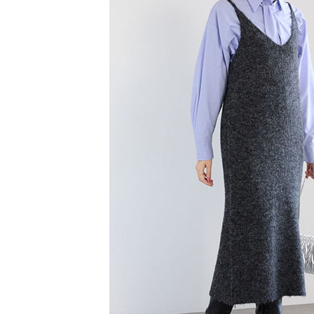
【注意事
／ATM／
1.本服務
※ 請注意
萊爾富取
用戶於交
絡購買商品
款買賣價
先享後付
每筆NT$6
2.基於同
※ 交易是
資料（包
是否繳費成
萊爾富純
用，由本
付客戶支
每筆NT$6
3.完整用
【注意事
7-11取貨
１．透過由
交易，需
每筆NT$6
求債權轉
２．關於
7-11純取
https://aft
每筆NT$6
３．未成
「AFTE
宅配
任。
４．使用「
每筆NT$9
即時審查
結果請求
５．嚴禁
形，恩沛
動。