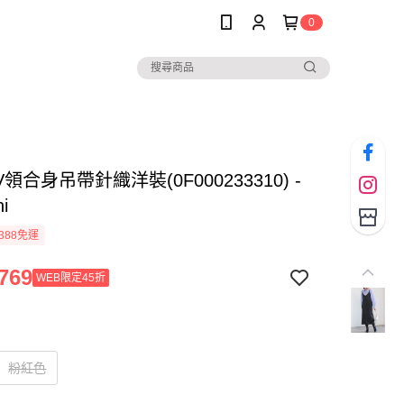
0
領合身吊帶針織洋裝(0F000233310) -
hi
388免運
769
WEB限定45折
粉紅色