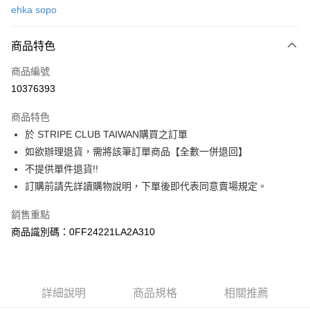
ehka sopo
信用卡分期付款
3 期 0 利率 每期
NT$693
21家銀行
商品特色
合作金庫商業銀行
第一商業銀行
超商取貨付款
商品編號
華南商業銀行
彰化商業銀行
10376393
LINE Pay
上海商業儲蓄銀行
台北富邦商業銀行
國泰世華商業銀行
兆豐國際商業銀行
商品特色
Apple Pay
臺灣中小企業銀行
台中商業銀行
於 STRIPE CLUB TAIWAN購買之訂單
匯豐（台灣）商業銀行
華泰商業銀行
街口支付
如欲辦理退貨，需將該筆訂單商品【全數一併退回】
聯邦商業銀行
遠東國際商業銀行
元大商業銀行
永豐商業銀行
不提供單件退貨!!
悠遊付
玉山商業銀行
星展（台灣）商業銀行
訂購前請先詳讀購物說明，下單後即代表同意賣場規定。
台新國際商業銀行
中國信託商業銀行
Google Pay
台灣樂天信用卡公司
銷售重點
大哥付你分期
商品識別碼：0FF24221LA2A310
相關說明
【大哥付你分期使用說明】
AFTEE先享後付
1.本服務由台灣大哥大提供，台灣大哥大用戶可立即使用無須另外申請。
2.付款方式選擇「大哥付你分期」，訂單成立後會自動跳轉到大哥付的交易
相關說明
詳細說明
商品規格
相關推薦
流程，驗證手機門號後，選擇欲分期的期數、繳款截止日，確認付款後即完
【關於「AFTEE先享後付」】
成交易。
ATM付款