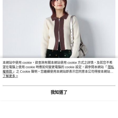
本網站中使用 cookie，欲查詢有關本網站使用 cookie 方式之詳情，及若您不希
望在電腦上使用 cookie 時應如何變更電腦的 cookie 設定，請參閱本網站「
隱私
權條款
」之 Cookie 聲明。您繼續使用本網站即表示您同意本公司得按本網站使
用條款之 Cookie 聲明使用 cookie。
了解更多 >
我知道了