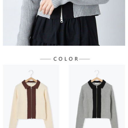
３．未成年的使用者請事先徵得法定代理人或監護人之同意方可使用
宅配
「AFTEE先享後付」，若未經同意申辦者引起之損失，本公司不負相關責
任。
每筆NT$90，滿NT$1,500(含以上)免運費
４．使用「AFTEE先享後付」時，將依據個別帳號之用戶狀況，依本公司即
時審查核予不同之上限額度；若仍有額度不足之情形，本公司將視審查結果
請求用戶進行身份認證。
５．嚴禁一人註冊多個帳號或使用他人資訊註冊。若發現惡意使用之情形，
恩沛科技股份有限公司將有權停止該用戶之使用額度並採取法律行動。