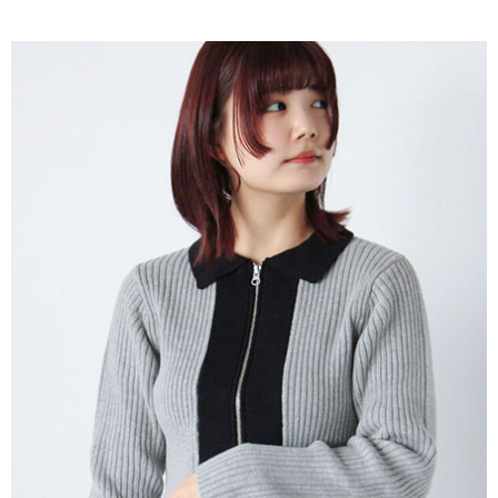
AFTEE先享後付是「在收到商品之後才付款」的支付方式。 讓您購物簡單
3.實際核准額度、可分期數及費用金額請依後續交易確認頁面所載為準。
便利好安心！
4.訂單成立30分鐘內，如未前往確認交易或遇審核未通過，訂單將自動取
１．簡單：不需註冊會員、不需綁卡、不需儲值。
運送方式
消。如遇「轉專審核」未通過狀況，表示未達大哥付你分期系統評分，恕無
２．便利：只要手機號碼，簡訊認證，即可結帳。
法說明評估內容。
３．安心：先確認商品／服務後，再付款。
全家取貨付款
【繳款方式說明】
1.分期款項不併入電信帳單，「大哥付你分期」於每月結算日後寄送繳費提
每筆NT$60，滿NT$1,500(含以上)免運費
【「AFTEE先享後付」結帳流程】
醒簡訊。
１．於結帳方式選擇「AFTEE先享後付」後，將跳轉至「AFTEE先享後付」
2.透過簡訊連結打開帳單後，可選擇「超商條碼／台灣大直營門市／銀行轉
全家純取貨
結帳頁面，進行簡訊認證並確認金額後，即可完成結帳。
帳／街口支付／iPASS MONEY」等通路繳費。
２．訂單成立數日內，您將收到繳費通知簡訊。
每筆NT$60，滿NT$1,500(含以上)免運費
３．收到繳費通知簡訊後14天內，點擊此簡訊中的連結，可透過四大超商／
【注意事項】
ATM／網路銀行／等多元方式進行付款，方視為交易完成。
萊爾富取貨付款
1.本服務係由「台灣大哥大股份有限公司」（以下簡稱本公司）所提供，讓
※ 請注意：結帳手續完成當下不需立刻繳費，但若您需要取消訂單，請聯絡
用戶於交易時，得透過本服務購買商品或服務，並由商店將買賣／分期付款
每筆NT$60，滿NT$1,500(含以上)免運費
購買商品的店家。未經商家同意取消之訂單仍視為有效，需透過AFTEE先享
買賣價金債權讓與本公司後，依約使用本公司帳單繳交帳款。
後付繳納相關費用。
2.基於同意付款使用「大哥付你分期」之契約關係目的，商店將以您的個人
萊爾富純取貨
※ 交易是否成功請以「AFTEE先享後付 」之結帳頁面顯示為準，若有關於
資料（包含姓名、電話或地址）提供予台灣大哥大進項蒐集、處理及利用，
是否繳費成功／繳費後需取消欲退款等相關疑問，請聯繫「AFTEE先享後付
每筆NT$60，滿NT$1,500(含以上)免運費
由本公司與您本人進行分期帳單所需資料之確認、核對及更正。
客戶支援中心」
https://netprotections.freshdesk.com/support/home
3.完整用戶服務條款，請詳閱以下連結：
https://oppay.tw/userRule
7-11取貨付款
【注意事項】
１．透過由恩沛科技股份有限公司提供之「AFTEE先享後付」服務完成之交
每筆NT$60，滿NT$1,500(含以上)免運費
易，需依本服務之必要範圍內提供個人資料，並將交易相關給付款項請求債
權轉讓予恩沛科技股份有限公司。
7-11純取貨
２．關於個人資料處理事宜，請瀏覽以下網址：
每筆NT$60，滿NT$1,500(含以上)免運費
https://aftee.tw/terms/#terms3