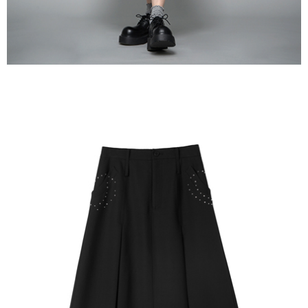
３．未成年的使用者請事先徵得法定代理人或監護人之同意方可使用
宅配
「AFTEE先享後付」，若未經同意申辦者引起之損失，本公司不負相關責
任。
每筆NT$90，滿NT$1,500(含以上)免運費
４．使用「AFTEE先享後付」時，將依據個別帳號之用戶狀況，依本公司即
時審查核予不同之上限額度；若仍有額度不足之情形，本公司將視審查結果
請求用戶進行身份認證。
５．嚴禁一人註冊多個帳號或使用他人資訊註冊。若發現惡意使用之情形，
恩沛科技股份有限公司將有權停止該用戶之使用額度並採取法律行動。