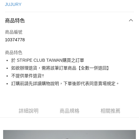
JUJURY
信用卡分期付款
3 期 0 利率 每期
NT$826
21家銀行
商品特色
合作金庫商業銀行
第一商業銀行
超商取貨付款
商品編號
華南商業銀行
彰化商業銀行
10374778
LINE Pay
上海商業儲蓄銀行
台北富邦商業銀行
國泰世華商業銀行
兆豐國際商業銀行
商品特色
Apple Pay
臺灣中小企業銀行
台中商業銀行
於 STRIPE CLUB TAIWAN購買之訂單
匯豐（台灣）商業銀行
華泰商業銀行
街口支付
如欲辦理退貨，需將該筆訂單商品【全數一併退回】
聯邦商業銀行
遠東國際商業銀行
元大商業銀行
永豐商業銀行
不提供單件退貨!!
悠遊付
玉山商業銀行
星展（台灣）商業銀行
訂購前請先詳讀購物說明，下單後即代表同意賣場規定。
台新國際商業銀行
中國信託商業銀行
Google Pay
台灣樂天信用卡公司
大哥付你分期
相關說明
詳細說明
商品規格
相關推薦
【大哥付你分期使用說明】
AFTEE先享後付
1.本服務由台灣大哥大提供，台灣大哥大用戶可立即使用無須另外申請。
2.付款方式選擇「大哥付你分期」，訂單成立後會自動跳轉到大哥付的交易
相關說明
流程，驗證手機門號後，選擇欲分期的期數、繳款截止日，確認付款後即完
【關於「AFTEE先享後付」】
成交易。
ATM付款