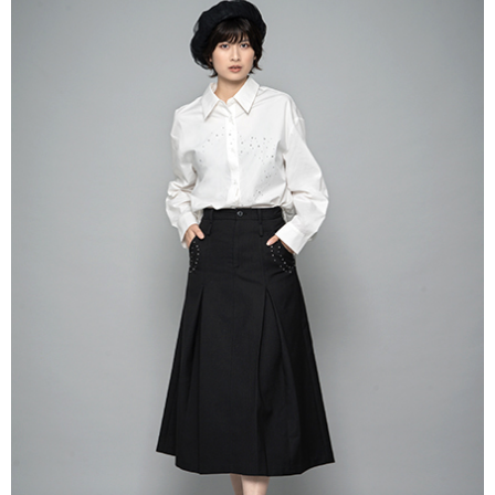
AFTEE先享後付是「在收到商品之後才付款」的支付方式。 讓您購物簡單
3.實際核准額度、可分期數及費用金額請依後續交易確認頁面所載為準。
便利好安心！
4.訂單成立30分鐘內，如未前往確認交易或遇審核未通過，訂單將自動取
１．簡單：不需註冊會員、不需綁卡、不需儲值。
運送方式
消。如遇「轉專審核」未通過狀況，表示未達大哥付你分期系統評分，恕無
２．便利：只要手機號碼，簡訊認證，即可結帳。
法說明評估內容。
３．安心：先確認商品／服務後，再付款。
全家取貨付款
【繳款方式說明】
1.分期款項不併入電信帳單，「大哥付你分期」於每月結算日後寄送繳費提
每筆NT$60，滿NT$1,500(含以上)免運費
【「AFTEE先享後付」結帳流程】
醒簡訊。
１．於結帳方式選擇「AFTEE先享後付」後，將跳轉至「AFTEE先享後付」
2.透過簡訊連結打開帳單後，可選擇「超商條碼／台灣大直營門市／銀行轉
全家純取貨
結帳頁面，進行簡訊認證並確認金額後，即可完成結帳。
帳／街口支付／iPASS MONEY」等通路繳費。
２．訂單成立數日內，您將收到繳費通知簡訊。
每筆NT$60，滿NT$1,500(含以上)免運費
３．收到繳費通知簡訊後14天內，點擊此簡訊中的連結，可透過四大超商／
【注意事項】
ATM／網路銀行／等多元方式進行付款，方視為交易完成。
萊爾富取貨付款
1.本服務係由「台灣大哥大股份有限公司」（以下簡稱本公司）所提供，讓
※ 請注意：結帳手續完成當下不需立刻繳費，但若您需要取消訂單，請聯絡
用戶於交易時，得透過本服務購買商品或服務，並由商店將買賣／分期付款
每筆NT$60，滿NT$1,500(含以上)免運費
購買商品的店家。未經商家同意取消之訂單仍視為有效，需透過AFTEE先享
買賣價金債權讓與本公司後，依約使用本公司帳單繳交帳款。
後付繳納相關費用。
2.基於同意付款使用「大哥付你分期」之契約關係目的，商店將以您的個人
萊爾富純取貨
※ 交易是否成功請以「AFTEE先享後付 」之結帳頁面顯示為準，若有關於
資料（包含姓名、電話或地址）提供予台灣大哥大進項蒐集、處理及利用，
是否繳費成功／繳費後需取消欲退款等相關疑問，請聯繫「AFTEE先享後付
每筆NT$60，滿NT$1,500(含以上)免運費
由本公司與您本人進行分期帳單所需資料之確認、核對及更正。
客戶支援中心」
https://netprotections.freshdesk.com/support/home
3.完整用戶服務條款，請詳閱以下連結：
https://oppay.tw/userRule
7-11取貨付款
【注意事項】
１．透過由恩沛科技股份有限公司提供之「AFTEE先享後付」服務完成之交
每筆NT$60，滿NT$1,500(含以上)免運費
易，需依本服務之必要範圍內提供個人資料，並將交易相關給付款項請求債
權轉讓予恩沛科技股份有限公司。
7-11純取貨
２．關於個人資料處理事宜，請瀏覽以下網址：
每筆NT$60，滿NT$1,500(含以上)免運費
https://aftee.tw/terms/#terms3