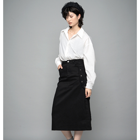
AFTEE先享後付是「在收到商品之後才付款」的支付方式。 讓您購物簡單
3.實際核准額度、可分期數及費用金額請依後續交易確認頁面所載為準。
便利好安心！
4.訂單成立30分鐘內，如未前往確認交易或遇審核未通過，訂單將自動取
１．簡單：不需註冊會員、不需綁卡、不需儲值。
運送方式
消。如遇「轉專審核」未通過狀況，表示未達大哥付你分期系統評分，恕無
２．便利：只要手機號碼，簡訊認證，即可結帳。
法說明評估內容。
３．安心：先確認商品／服務後，再付款。
全家取貨付款
【繳款方式說明】
1.分期款項不併入電信帳單，「大哥付你分期」於每月結算日後寄送繳費提
每筆NT$60，滿NT$388(含以上)免運費
【「AFTEE先享後付」結帳流程】
醒簡訊。
１．於結帳方式選擇「AFTEE先享後付」後，將跳轉至「AFTEE先享後付」
2.透過簡訊連結打開帳單後，可選擇「超商條碼／台灣大直營門市／銀行轉
全家純取貨
結帳頁面，進行簡訊認證並確認金額後，即可完成結帳。
帳／街口支付／iPASS MONEY」等通路繳費。
２．訂單成立數日內，您將收到繳費通知簡訊。
每筆NT$60，滿NT$388(含以上)免運費
３．收到繳費通知簡訊後14天內，點擊此簡訊中的連結，可透過四大超商／
【注意事項】
ATM／網路銀行／等多元方式進行付款，方視為交易完成。
萊爾富取貨付款
1.本服務係由「台灣大哥大股份有限公司」（以下簡稱本公司）所提供，讓
※ 請注意：結帳手續完成當下不需立刻繳費，但若您需要取消訂單，請聯絡
用戶於交易時，得透過本服務購買商品或服務，並由商店將買賣／分期付款
每筆NT$60，滿NT$888(含以上)免運費
購買商品的店家。未經商家同意取消之訂單仍視為有效，需透過AFTEE先享
買賣價金債權讓與本公司後，依約使用本公司帳單繳交帳款。
後付繳納相關費用。
2.基於同意付款使用「大哥付你分期」之契約關係目的，商店將以您的個人
萊爾富純取貨
※ 交易是否成功請以「AFTEE先享後付 」之結帳頁面顯示為準，若有關於
資料（包含姓名、電話或地址）提供予台灣大哥大進項蒐集、處理及利用，
是否繳費成功／繳費後需取消欲退款等相關疑問，請聯繫「AFTEE先享後付
每筆NT$60，滿NT$888(含以上)免運費
由本公司與您本人進行分期帳單所需資料之確認、核對及更正。
客戶支援中心」
https://netprotections.freshdesk.com/support/home
3.完整用戶服務條款，請詳閱以下連結：
https://oppay.tw/userRule
7-11取貨付款
【注意事項】
１．透過由恩沛科技股份有限公司提供之「AFTEE先享後付」服務完成之交
每筆NT$60，滿NT$888(含以上)免運費
易，需依本服務之必要範圍內提供個人資料，並將交易相關給付款項請求債
權轉讓予恩沛科技股份有限公司。
7-11純取貨
２．關於個人資料處理事宜，請瀏覽以下網址：
每筆NT$60，滿NT$888(含以上)免運費
https://aftee.tw/terms/#terms3