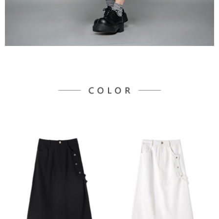
３．未成年的使用者請事先徵得法定代理人或監護人之同意方可使用
宅配
「AFTEE先享後付」，若未經同意申辦者引起之損失，本公司不負相關責
任。
每筆NT$90，滿NT$888(含以上)免運費
４．使用「AFTEE先享後付」時，將依據個別帳號之用戶狀況，依本公司即
時審查核予不同之上限額度；若仍有額度不足之情形，本公司將視審查結果
請求用戶進行身份認證。
５．嚴禁一人註冊多個帳號或使用他人資訊註冊。若發現惡意使用之情形，
恩沛科技股份有限公司將有權停止該用戶之使用額度並採取法律行動。