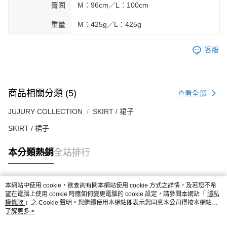
臀圍
M：96cm／L：100cm
重量
M：425g／L：425g
客服
商品相關分類 (5)
查看全部
JUJURY COLLECTION
SKIRT / 裙子
SKIRT / 裙子
本分類熱銷
全站排行
本網站中使用 cookie，欲查詢有關本網站使用 cookie 方式之詳情，及若您不希
熱門標籤
望在電腦上使用 cookie 時應如何變更電腦的 cookie 設定，請參閱本網站「
隱私
權條款
」之 Cookie 聲明。您繼續使用本網站即表示您同意本公司得按本網站使
用條款之 Cookie 聲明使用 cookie。
了解更多 >