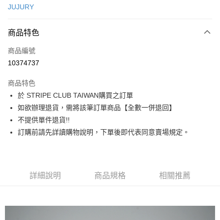
JUJURY
信用卡分期付款
3 期 0 利率 每期
NT$793
21家銀行
商品特色
合作金庫商業銀行
第一商業銀行
超商取貨付款
商品編號
華南商業銀行
彰化商業銀行
10374737
LINE Pay
上海商業儲蓄銀行
台北富邦商業銀行
國泰世華商業銀行
兆豐國際商業銀行
商品特色
Apple Pay
臺灣中小企業銀行
台中商業銀行
於 STRIPE CLUB TAIWAN購買之訂單
匯豐（台灣）商業銀行
華泰商業銀行
街口支付
如欲辦理退貨，需將該筆訂單商品【全數一併退回】
聯邦商業銀行
遠東國際商業銀行
元大商業銀行
永豐商業銀行
不提供單件退貨!!
悠遊付
玉山商業銀行
星展（台灣）商業銀行
訂購前請先詳讀購物說明，下單後即代表同意賣場規定。
台新國際商業銀行
中國信託商業銀行
Google Pay
台灣樂天信用卡公司
大哥付你分期
相關說明
詳細說明
商品規格
相關推薦
【大哥付你分期使用說明】
AFTEE先享後付
1.本服務由台灣大哥大提供，台灣大哥大用戶可立即使用無須另外申請。
2.付款方式選擇「大哥付你分期」，訂單成立後會自動跳轉到大哥付的交易
相關說明
流程，驗證手機門號後，選擇欲分期的期數、繳款截止日，確認付款後即完
【關於「AFTEE先享後付」】
成交易。
ATM付款