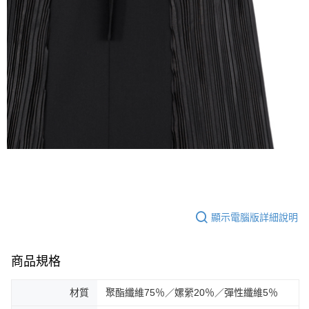
顯示電腦版詳細說明
商品規格
材質
聚酯纖維75％／嫘縈20％／彈性纖維5％