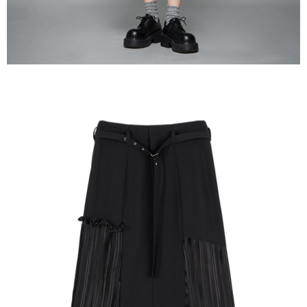
３．未成年的使用者請事先徵得法定代理人或監護人之同意方可使用
宅配
「AFTEE先享後付」，若未經同意申辦者引起之損失，本公司不負相關責
任。
每筆NT$90，滿NT$888(含以上)免運費
４．使用「AFTEE先享後付」時，將依據個別帳號之用戶狀況，依本公司即
時審查核予不同之上限額度；若仍有額度不足之情形，本公司將視審查結果
請求用戶進行身份認證。
５．嚴禁一人註冊多個帳號或使用他人資訊註冊。若發現惡意使用之情形，
恩沛科技股份有限公司將有權停止該用戶之使用額度並採取法律行動。