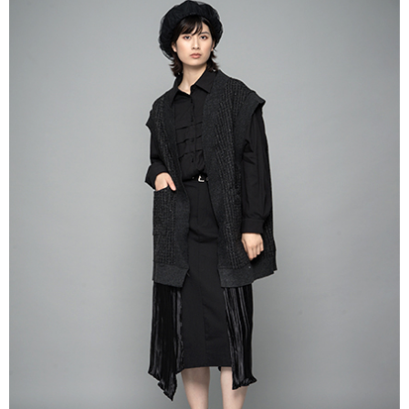
AFTEE先享後付是「在收到商品之後才付款」的支付方式。 讓您購物簡單
3.實際核准額度、可分期數及費用金額請依後續交易確認頁面所載為準。
便利好安心！
4.訂單成立30分鐘內，如未前往確認交易或遇審核未通過，訂單將自動取
１．簡單：不需註冊會員、不需綁卡、不需儲值。
運送方式
消。如遇「轉專審核」未通過狀況，表示未達大哥付你分期系統評分，恕無
２．便利：只要手機號碼，簡訊認證，即可結帳。
法說明評估內容。
３．安心：先確認商品／服務後，再付款。
全家取貨付款
【繳款方式說明】
1.分期款項不併入電信帳單，「大哥付你分期」於每月結算日後寄送繳費提
每筆NT$60，滿NT$388(含以上)免運費
【「AFTEE先享後付」結帳流程】
醒簡訊。
１．於結帳方式選擇「AFTEE先享後付」後，將跳轉至「AFTEE先享後付」
2.透過簡訊連結打開帳單後，可選擇「超商條碼／台灣大直營門市／銀行轉
全家純取貨
結帳頁面，進行簡訊認證並確認金額後，即可完成結帳。
帳／街口支付／iPASS MONEY」等通路繳費。
２．訂單成立數日內，您將收到繳費通知簡訊。
每筆NT$60，滿NT$388(含以上)免運費
３．收到繳費通知簡訊後14天內，點擊此簡訊中的連結，可透過四大超商／
【注意事項】
ATM／網路銀行／等多元方式進行付款，方視為交易完成。
萊爾富取貨付款
1.本服務係由「台灣大哥大股份有限公司」（以下簡稱本公司）所提供，讓
※ 請注意：結帳手續完成當下不需立刻繳費，但若您需要取消訂單，請聯絡
用戶於交易時，得透過本服務購買商品或服務，並由商店將買賣／分期付款
每筆NT$60，滿NT$888(含以上)免運費
購買商品的店家。未經商家同意取消之訂單仍視為有效，需透過AFTEE先享
買賣價金債權讓與本公司後，依約使用本公司帳單繳交帳款。
後付繳納相關費用。
2.基於同意付款使用「大哥付你分期」之契約關係目的，商店將以您的個人
萊爾富純取貨
※ 交易是否成功請以「AFTEE先享後付 」之結帳頁面顯示為準，若有關於
資料（包含姓名、電話或地址）提供予台灣大哥大進項蒐集、處理及利用，
是否繳費成功／繳費後需取消欲退款等相關疑問，請聯繫「AFTEE先享後付
每筆NT$60，滿NT$888(含以上)免運費
由本公司與您本人進行分期帳單所需資料之確認、核對及更正。
客戶支援中心」
https://netprotections.freshdesk.com/support/home
3.完整用戶服務條款，請詳閱以下連結：
https://oppay.tw/userRule
7-11取貨付款
【注意事項】
１．透過由恩沛科技股份有限公司提供之「AFTEE先享後付」服務完成之交
每筆NT$60，滿NT$888(含以上)免運費
易，需依本服務之必要範圍內提供個人資料，並將交易相關給付款項請求債
權轉讓予恩沛科技股份有限公司。
7-11純取貨
２．關於個人資料處理事宜，請瀏覽以下網址：
每筆NT$60，滿NT$888(含以上)免運費
https://aftee.tw/terms/#terms3