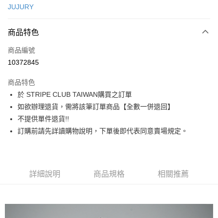
JUJURY
信用卡分期付款
3 期 0 利率 每期
NT$893
21家銀行
商品特色
合作金庫商業銀行
第一商業銀行
超商取貨付款
商品編號
華南商業銀行
彰化商業銀行
10372845
LINE Pay
上海商業儲蓄銀行
台北富邦商業銀行
國泰世華商業銀行
兆豐國際商業銀行
商品特色
Apple Pay
臺灣中小企業銀行
台中商業銀行
於 STRIPE CLUB TAIWAN購買之訂單
匯豐（台灣）商業銀行
華泰商業銀行
街口支付
如欲辦理退貨，需將該筆訂單商品【全數一併退回】
聯邦商業銀行
遠東國際商業銀行
元大商業銀行
永豐商業銀行
不提供單件退貨!!
悠遊付
玉山商業銀行
星展（台灣）商業銀行
訂購前請先詳讀購物說明，下單後即代表同意賣場規定。
台新國際商業銀行
中國信託商業銀行
Google Pay
台灣樂天信用卡公司
大哥付你分期
相關說明
詳細說明
商品規格
相關推薦
【大哥付你分期使用說明】
AFTEE先享後付
1.本服務由台灣大哥大提供，台灣大哥大用戶可立即使用無須另外申請。
2.付款方式選擇「大哥付你分期」，訂單成立後會自動跳轉到大哥付的交易
相關說明
流程，驗證手機門號後，選擇欲分期的期數、繳款截止日，確認付款後即完
【關於「AFTEE先享後付」】
成交易。
ATM付款