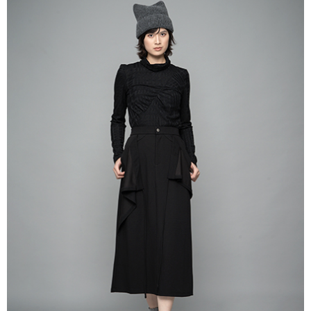
AFTEE先享後付是「在收到商品之後才付款」的支付方式。 讓您購物簡單
3.實際核准額度、可分期數及費用金額請依後續交易確認頁面所載為準。
便利好安心！
4.訂單成立30分鐘內，如未前往確認交易或遇審核未通過，訂單將自動取
１．簡單：不需註冊會員、不需綁卡、不需儲值。
運送方式
消。如遇「轉專審核」未通過狀況，表示未達大哥付你分期系統評分，恕無
２．便利：只要手機號碼，簡訊認證，即可結帳。
法說明評估內容。
３．安心：先確認商品／服務後，再付款。
全家取貨付款
【繳款方式說明】
1.分期款項不併入電信帳單，「大哥付你分期」於每月結算日後寄送繳費提
每筆NT$60，滿NT$388(含以上)免運費
【「AFTEE先享後付」結帳流程】
醒簡訊。
１．於結帳方式選擇「AFTEE先享後付」後，將跳轉至「AFTEE先享後付」
2.透過簡訊連結打開帳單後，可選擇「超商條碼／台灣大直營門市／銀行轉
全家純取貨
結帳頁面，進行簡訊認證並確認金額後，即可完成結帳。
帳／街口支付／iPASS MONEY」等通路繳費。
２．訂單成立數日內，您將收到繳費通知簡訊。
每筆NT$60，滿NT$388(含以上)免運費
３．收到繳費通知簡訊後14天內，點擊此簡訊中的連結，可透過四大超商／
【注意事項】
ATM／網路銀行／等多元方式進行付款，方視為交易完成。
萊爾富取貨付款
1.本服務係由「台灣大哥大股份有限公司」（以下簡稱本公司）所提供，讓
※ 請注意：結帳手續完成當下不需立刻繳費，但若您需要取消訂單，請聯絡
用戶於交易時，得透過本服務購買商品或服務，並由商店將買賣／分期付款
每筆NT$60，滿NT$888(含以上)免運費
購買商品的店家。未經商家同意取消之訂單仍視為有效，需透過AFTEE先享
買賣價金債權讓與本公司後，依約使用本公司帳單繳交帳款。
後付繳納相關費用。
2.基於同意付款使用「大哥付你分期」之契約關係目的，商店將以您的個人
萊爾富純取貨
※ 交易是否成功請以「AFTEE先享後付 」之結帳頁面顯示為準，若有關於
資料（包含姓名、電話或地址）提供予台灣大哥大進項蒐集、處理及利用，
是否繳費成功／繳費後需取消欲退款等相關疑問，請聯繫「AFTEE先享後付
每筆NT$60，滿NT$888(含以上)免運費
由本公司與您本人進行分期帳單所需資料之確認、核對及更正。
客戶支援中心」
https://netprotections.freshdesk.com/support/home
3.完整用戶服務條款，請詳閱以下連結：
https://oppay.tw/userRule
7-11取貨付款
【注意事項】
１．透過由恩沛科技股份有限公司提供之「AFTEE先享後付」服務完成之交
每筆NT$60，滿NT$888(含以上)免運費
易，需依本服務之必要範圍內提供個人資料，並將交易相關給付款項請求債
權轉讓予恩沛科技股份有限公司。
7-11純取貨
２．關於個人資料處理事宜，請瀏覽以下網址：
每筆NT$60，滿NT$888(含以上)免運費
https://aftee.tw/terms/#terms3