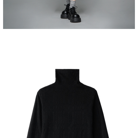
３．未成年的使用者請事先徵得法定代理人或監護人之同意方可使用
宅配
「AFTEE先享後付」，若未經同意申辦者引起之損失，本公司不負相關責
任。
每筆NT$90，滿NT$888(含以上)免運費
４．使用「AFTEE先享後付」時，將依據個別帳號之用戶狀況，依本公司即
時審查核予不同之上限額度；若仍有額度不足之情形，本公司將視審查結果
請求用戶進行身份認證。
５．嚴禁一人註冊多個帳號或使用他人資訊註冊。若發現惡意使用之情形，
恩沛科技股份有限公司將有權停止該用戶之使用額度並採取法律行動。