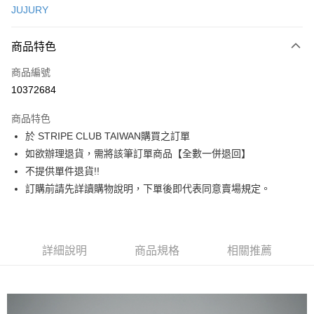
JUJURY
信用卡分期付款
3 期 0 利率 每期
NT$660
21家銀行
商品特色
合作金庫商業銀行
第一商業銀行
超商取貨付款
商品編號
華南商業銀行
彰化商業銀行
10372684
LINE Pay
上海商業儲蓄銀行
台北富邦商業銀行
國泰世華商業銀行
兆豐國際商業銀行
商品特色
Apple Pay
臺灣中小企業銀行
台中商業銀行
於 STRIPE CLUB TAIWAN購買之訂單
匯豐（台灣）商業銀行
華泰商業銀行
街口支付
如欲辦理退貨，需將該筆訂單商品【全數一併退回】
聯邦商業銀行
遠東國際商業銀行
元大商業銀行
永豐商業銀行
不提供單件退貨!!
悠遊付
玉山商業銀行
星展（台灣）商業銀行
訂購前請先詳讀購物說明，下單後即代表同意賣場規定。
台新國際商業銀行
中國信託商業銀行
Google Pay
台灣樂天信用卡公司
大哥付你分期
相關說明
詳細說明
商品規格
相關推薦
【大哥付你分期使用說明】
AFTEE先享後付
1.本服務由台灣大哥大提供，台灣大哥大用戶可立即使用無須另外申請。
2.付款方式選擇「大哥付你分期」，訂單成立後會自動跳轉到大哥付的交易
相關說明
流程，驗證手機門號後，選擇欲分期的期數、繳款截止日，確認付款後即完
【關於「AFTEE先享後付」】
成交易。
ATM付款