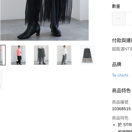
數量
付款與運
超取滿NT$
付款方式
品牌
信用卡一
Te chichi
信用卡分
商品特色
3 期 
商品編號
合作金
超商取貨
10368515
華南商
LINE Pay
上海商
商品特色
國泰世
於 STR
Apple Pay
臺灣中