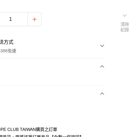
清除
紀錄
送方式
388免運
次付款
期付款
0 利率 每期
NT$1,523
21家銀行
庫商業銀行
第一商業銀行
付款
業銀行
彰化商業銀行
業儲蓄銀行
台北富邦商業銀行
華商業銀行
兆豐國際商業銀行
IPE CLUB TAIWAN購買之訂單
小企業銀行
台中商業銀行