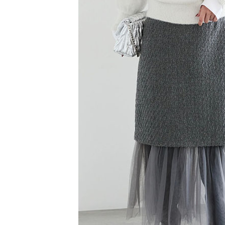
【注意事
／ATM／
1.本服務
※ 請注意
萊爾富取
用戶於交
絡購買商品
款買賣價
先享後付
每筆NT$6
2.基於同
※ 交易是
資料（包
是否繳費成
萊爾富純
用，由本
付客戶支
每筆NT$6
3.完整用
【注意事
7-11取貨
１．透過由
交易，需
每筆NT$6
求債權轉
２．關於
7-11純取
https://aft
每筆NT$6
３．未成
「AFTE
宅配
任。
４．使用「
每筆NT$9
即時審查
結果請求
５．嚴禁
形，恩沛
動。