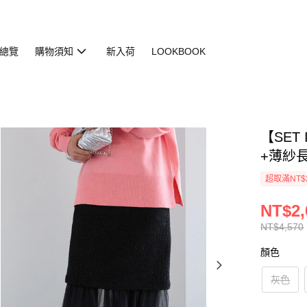
總覽
購物須知
新入荷
LOOKBOOK
【SET
+薄紗長裙(
超取滿NT$
NT$2,
NT$4,570
顏色
灰色