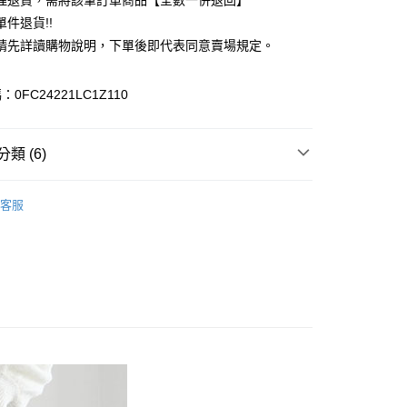
理退貨，需將該筆訂單商品【全數一併退回】
台灣）商業銀行
華泰商業銀行
件退貨!!
業銀行
遠東國際商業銀行
請先詳讀購物說明，下單後即代表同意賣場規定。
業銀行
永豐商業銀行
業銀行
星展（台灣）商業銀行
際商業銀行
中國信託商業銀行
y
0FC24221LC1Z110
天信用卡公司
分期
類 (6)
你分期使用說明】
享後付
由台灣大哥大提供，台灣大哥大用戶可立即使用無須另外申請。
SKIRT / 裙子
式選擇「大哥付你分期」，訂單成立後會自動跳轉到大哥付的交易
客服
證手機門號後，選擇欲分期的期數、繳款截止日，確認付款後即
FTEE先享後付」】
裙子
。
先享後付是「在收到商品之後才付款」的支付方式。 讓您購物簡單
准額度、可分期數及費用金額請依後續交易確認頁面所載為準。
心！
ALL ITEMS
立30分鐘內，如未前往確認交易或遇審核未通過，訂單將自動取
：不需註冊會員、不需綁卡、不需儲值。
「轉專審核」未通過狀況，表示未達大哥付你分期系統評分，恕
OWN
Te chichi
：只要手機號碼，簡訊認證，即可結帳。
評估內容。
：先確認商品／服務後，再付款。
MS
單筆滿$888現抵$88
式說明】
付款
項不併入電信帳單，「大哥付你分期」於每月結算日後寄送繳費提
EE先享後付」結帳流程】
MS
WEB限定 ➯ 45折
0，滿NT$388(含以上)免運費
方式選擇「AFTEE先享後付」後，將跳轉至「AFTEE先享後
訊連結打開帳單後，可選擇「超商條碼／台灣大直營門市／銀行轉
頁面，進行簡訊認證並確認金額後，即可完成結帳。
付／iPASS MONEY」等通路繳費。
貨
成立數日內，您將收到繳費通知簡訊。
費通知簡訊後14天內，點擊此簡訊中的連結，可透過四大超商
0，滿NT$388(含以上)免運費