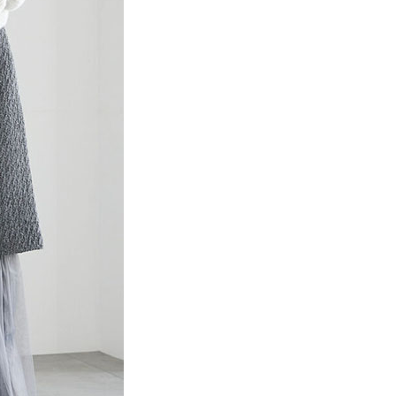
項】
網路銀行／等多元方式進行付款，方視為交易完成。
係由「台灣大哥大股份有限公司」（以下簡稱本公司）所提供，讓
：結帳手續完成當下不需立刻繳費，但若您需要取消訂單，請聯
貨付款
易時，得透過本服務購買商品或服務，並由商店將買賣／分期付
的店家。未經商家同意取消之訂單仍視為有效，需透過AFTEE
金債權讓與本公司後，依約使用本公司帳單繳交帳款。
繳納相關費用。
0，滿NT$888(含以上)免運費
意付款使用「大哥付你分期」之契約關係目的，商店將以您的個人
否成功請以「AFTEE先享後付 」之結帳頁面顯示為準，若有關於
含姓名、電話或地址）提供予台灣大哥大進項蒐集、處理及利
功／繳費後需取消欲退款等相關疑問，請聯繫「AFTEE先享後
取貨
公司與您本人進行分期帳單所需資料之確認、核對及更正。
援中心」
https://netprotections.freshdesk.com/support/home
0，滿NT$888(含以上)免運費
戶服務條款，請詳閱以下連結：
https://oppay.tw/userRule
項】
付款
恩沛科技股份有限公司提供之「AFTEE先享後付」服務完成之
依本服務之必要範圍內提供個人資料，並將交易相關給付款項請
0，滿NT$888(含以上)免運費
讓予恩沛科技股份有限公司。
個人資料處理事宜，請瀏覽以下網址：
貨
ee.tw/terms/#terms3
0，滿NT$888(含以上)免運費
年的使用者請事先徵得法定代理人或監護人之同意方可使用
E先享後付」，若未經同意申辦者引起之損失，本公司不負相關責
AFTEE先享後付」時，將依據個別帳號之用戶狀況，依本公司
0，滿NT$888(含以上)免運費
核予不同之上限額度；若仍有額度不足之情形，本公司將視審查
用戶進行身份認證。
一人註冊多個帳號或使用他人資訊註冊。若發現惡意使用之情
科技股份有限公司將有權停止該用戶之使用額度並採取法律行