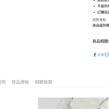
如欲辦
匯豐（
街口支付
不提供單
聯邦商
訂購前
元大商
悠遊付
玉山商
銷售重點
台新國
Google Pa
商品識別碼：
台灣樂
大哥付你
相關說明
商品相關分
【大哥付
AFTEE先
1.本服務
Te chichi
2.付款方
相關說明
分享
流程，驗
【關於「A
SKIRT / 
ATM付款
完成交易
AFTEE
3.實際核
便利好安
Te chichi
4.訂單成
１．簡單
消。如遇
PRICE D
２．便利
運送方式
無法說明
３．安心
說明
商品規格
相關推薦
SALE ITE
【繳款方
全家取貨
1.分期款
【「AFT
SALE ITE
醒簡訊。
每筆NT$6
１．於結帳
2.透過簡
付」結帳
帳／街口支
全家純取
２．訂單
３．收到繳
每筆NT$6