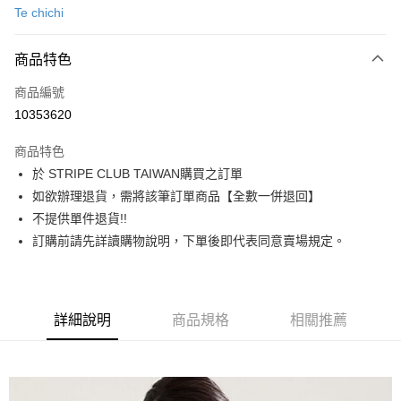
Te chichi
信用卡分期付款
3 期 0 利率 每期
NT$970
21家銀行
商品特色
合作金庫商業銀行
第一商業銀行
超商取貨付款
商品編號
華南商業銀行
彰化商業銀行
10353620
LINE Pay
上海商業儲蓄銀行
台北富邦商業銀行
國泰世華商業銀行
兆豐國際商業銀行
商品特色
Apple Pay
臺灣中小企業銀行
台中商業銀行
於 STRIPE CLUB TAIWAN購買之訂單
匯豐（台灣）商業銀行
華泰商業銀行
街口支付
如欲辦理退貨，需將該筆訂單商品【全數一併退回】
聯邦商業銀行
遠東國際商業銀行
元大商業銀行
永豐商業銀行
不提供單件退貨!!
悠遊付
玉山商業銀行
星展（台灣）商業銀行
訂購前請先詳讀購物說明，下單後即代表同意賣場規定。
台新國際商業銀行
中國信託商業銀行
Google Pay
台灣樂天信用卡公司
大哥付你分期
相關說明
詳細說明
商品規格
相關推薦
【大哥付你分期使用說明】
AFTEE先享後付
1.本服務由台灣大哥大提供，台灣大哥大用戶可立即使用無須另外申請。
2.付款方式選擇「大哥付你分期」，訂單成立後會自動跳轉到大哥付的交易
相關說明
流程，驗證手機門號後，選擇欲分期的期數、繳款截止日，確認付款後即完
【關於「AFTEE先享後付」】
成交易。
ATM付款