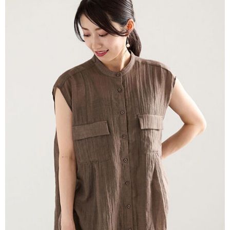
AFTEE先享後付是「在收到商品之後才付款」的支付方式。 讓您購物簡單
3.實際核准額度、可分期數及費用金額請依後續交易確認頁面所載為準。
便利好安心！
4.訂單成立30分鐘內，如未前往確認交易或遇審核未通過，訂單將自動取
１．簡單：不需註冊會員、不需綁卡、不需儲值。
運送方式
消。如遇「轉專審核」未通過狀況，表示未達大哥付你分期系統評分，恕無
２．便利：只要手機號碼，簡訊認證，即可結帳。
法說明評估內容。
３．安心：先確認商品／服務後，再付款。
全家取貨付款
【繳款方式說明】
1.分期款項不併入電信帳單，「大哥付你分期」於每月結算日後寄送繳費提
每筆NT$60，滿NT$388(含以上)免運費
【「AFTEE先享後付」結帳流程】
醒簡訊。
１．於結帳方式選擇「AFTEE先享後付」後，將跳轉至「AFTEE先享後付」
2.透過簡訊連結打開帳單後，可選擇「超商條碼／台灣大直營門市／銀行轉
全家純取貨
結帳頁面，進行簡訊認證並確認金額後，即可完成結帳。
帳／街口支付／iPASS MONEY」等通路繳費。
２．訂單成立數日內，您將收到繳費通知簡訊。
每筆NT$60，滿NT$388(含以上)免運費
３．收到繳費通知簡訊後14天內，點擊此簡訊中的連結，可透過四大超商／
【注意事項】
ATM／網路銀行／等多元方式進行付款，方視為交易完成。
萊爾富取貨付款
1.本服務係由「台灣大哥大股份有限公司」（以下簡稱本公司）所提供，讓
※ 請注意：結帳手續完成當下不需立刻繳費，但若您需要取消訂單，請聯絡
用戶於交易時，得透過本服務購買商品或服務，並由商店將買賣／分期付款
每筆NT$60，滿NT$888(含以上)免運費
購買商品的店家。未經商家同意取消之訂單仍視為有效，需透過AFTEE先享
買賣價金債權讓與本公司後，依約使用本公司帳單繳交帳款。
後付繳納相關費用。
2.基於同意付款使用「大哥付你分期」之契約關係目的，商店將以您的個人
萊爾富純取貨
※ 交易是否成功請以「AFTEE先享後付 」之結帳頁面顯示為準，若有關於
資料（包含姓名、電話或地址）提供予台灣大哥大進項蒐集、處理及利用，
是否繳費成功／繳費後需取消欲退款等相關疑問，請聯繫「AFTEE先享後付
每筆NT$60，滿NT$888(含以上)免運費
由本公司與您本人進行分期帳單所需資料之確認、核對及更正。
客戶支援中心」
https://netprotections.freshdesk.com/support/home
3.完整用戶服務條款，請詳閱以下連結：
https://oppay.tw/userRule
7-11取貨付款
【注意事項】
１．透過由恩沛科技股份有限公司提供之「AFTEE先享後付」服務完成之交
每筆NT$60，滿NT$888(含以上)免運費
易，需依本服務之必要範圍內提供個人資料，並將交易相關給付款項請求債
權轉讓予恩沛科技股份有限公司。
7-11純取貨
２．關於個人資料處理事宜，請瀏覽以下網址：
每筆NT$60，滿NT$888(含以上)免運費
https://aftee.tw/terms/#terms3