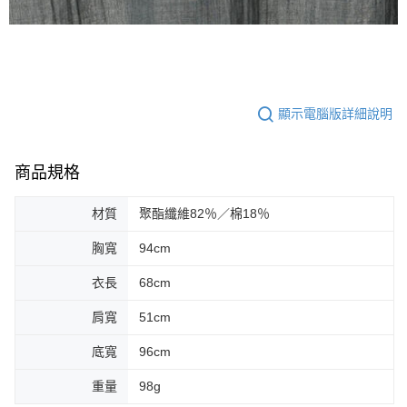
顯示電腦版詳細說明
商品規格
材質
聚酯纖維82％／棉18％
胸寬
94cm
衣長
68cm
肩寬
51cm
底寬
96cm
重量
98g