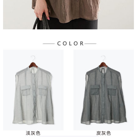
３．未成年的使用者請事先徵得法定代理人或監護人之同意方可使用
宅配
「AFTEE先享後付」，若未經同意申辦者引起之損失，本公司不負相關責
任。
每筆NT$90，滿NT$888(含以上)免運費
４．使用「AFTEE先享後付」時，將依據個別帳號之用戶狀況，依本公司即
時審查核予不同之上限額度；若仍有額度不足之情形，本公司將視審查結果
請求用戶進行身份認證。
５．嚴禁一人註冊多個帳號或使用他人資訊註冊。若發現惡意使用之情形，
恩沛科技股份有限公司將有權停止該用戶之使用額度並採取法律行動。