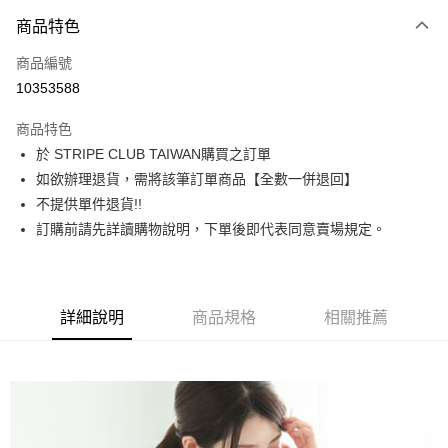
3 期 0 利率 每期
NT$1,110
21家銀行
商品特色
合作金庫商業銀行
第一商業銀行
超商取貨付款
商品編號
華南商業銀行
彰化商業銀行
10353588
LINE Pay
上海商業儲蓄銀行
台北富邦商業銀行
國泰世華商業銀行
兆豐國際商業銀行
商品特色
Apple Pay
臺灣中小企業銀行
台中商業銀行
於 STRIPE CLUB TAIWAN購買之訂單
匯豐（台灣）商業銀行
華泰商業銀行
街口支付
如欲辦理退貨，需將該筆訂單商品【全數一併退回】
聯邦商業銀行
遠東國際商業銀行
元大商業銀行
永豐商業銀行
不提供單件退貨!!
悠遊付
玉山商業銀行
星展（台灣）商業銀行
訂購前請先詳讀購物說明，下單後即代表同意賣場規定。
台新國際商業銀行
中國信託商業銀行
Google Pay
台灣樂天信用卡公司
大哥付你分期
相關說明
詳細說明
商品規格
相關推薦
【大哥付你分期使用說明】
AFTEE先享後付
1.本服務由台灣大哥大提供，台灣大哥大用戶可立即使用無須另外申請。
2.付款方式選擇「大哥付你分期」，訂單成立後會自動跳轉到大哥付的交易
相關說明
流程，驗證手機門號後，選擇欲分期的期數、繳款截止日，確認付款後即完
【關於「AFTEE先享後付」】
成交易。
ATM付款
AFTEE先享後付是「在收到商品之後才付款」的支付方式。 讓您購物簡單
3.實際核准額度、可分期數及費用金額請依後續交易確認頁面所載為準。
便利好安心！
4.訂單成立30分鐘內，如未前往確認交易或遇審核未通過，訂單將自動取
１．簡單：不需註冊會員、不需綁卡、不需儲值。