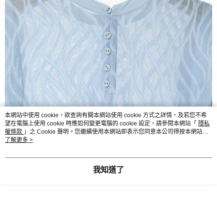
本網站中使用 cookie，欲查詢有關本網站使用 cookie 方式之詳情，及若您不希
望在電腦上使用 cookie 時應如何變更電腦的 cookie 設定，請參閱本網站「
隱私
權條款
」之 Cookie 聲明。您繼續使用本網站即表示您同意本公司得按本網站使
用條款之 Cookie 聲明使用 cookie。
了解更多 >
我知道了