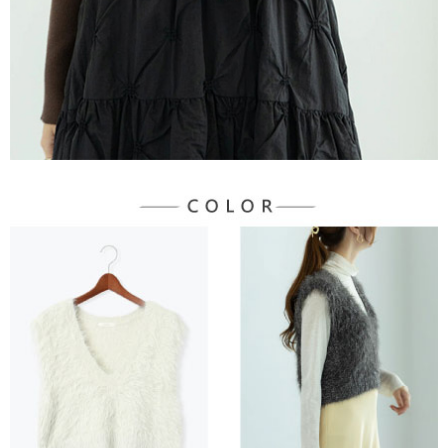
３．未成年的使用者請事先徵得法定代理人或監護人之同意方可使用
宅配
「AFTEE先享後付」，若未經同意申辦者引起之損失，本公司不負相關責
任。
每筆NT$90，滿NT$888(含以上)免運費
４．使用「AFTEE先享後付」時，將依據個別帳號之用戶狀況，依本公司即
時審查核予不同之上限額度；若仍有額度不足之情形，本公司將視審查結果
請求用戶進行身份認證。
５．嚴禁一人註冊多個帳號或使用他人資訊註冊。若發現惡意使用之情形，
恩沛科技股份有限公司將有權停止該用戶之使用額度並採取法律行動。