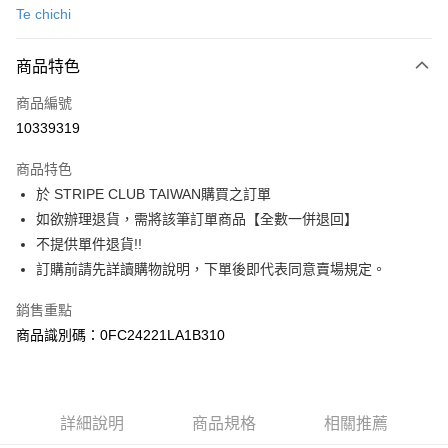
Te chichi
信用卡分期付款
3 期 0 利率 每期
NT$910
21家銀行
商品特色
合作金庫商業銀行
第一商業銀行
超商取貨付款
商品編號
華南商業銀行
彰化商業銀行
10339319
LINE Pay
上海商業儲蓄銀行
台北富邦商業銀行
國泰世華商業銀行
兆豐國際商業銀行
商品特色
Apple Pay
臺灣中小企業銀行
台中商業銀行
於 STRIPE CLUB TAIWAN購買之訂單
匯豐（台灣）商業銀行
華泰商業銀行
街口支付
如欲辦理退貨，需將該筆訂單商品【全數一併退回】
聯邦商業銀行
遠東國際商業銀行
元大商業銀行
永豐商業銀行
不提供單件退貨!!
悠遊付
玉山商業銀行
星展（台灣）商業銀行
訂購前請先詳讀購物說明，下單後即代表同意賣場規定。
台新國際商業銀行
中國信託商業銀行
Google Pay
台灣樂天信用卡公司
銷售重點
大哥付你分期
商品識別碼：0FC24221LA1B310
相關說明
【大哥付你分期使用說明】
AFTEE先享後付
1.本服務由台灣大哥大提供，台灣大哥大用戶可立即使用無須另外申請。
2.付款方式選擇「大哥付你分期」，訂單成立後會自動跳轉到大哥付的交易
相關說明
詳細說明
商品規格
相關推薦
流程，驗證手機門號後，選擇欲分期的期數、繳款截止日，確認付款後即完
【關於「AFTEE先享後付」】
成交易。
ATM付款