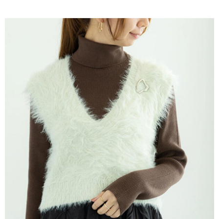
AFTEE先享後付是「在收到商品之後才付款」的支付方式。 讓您購物簡單
3.實際核准額度、可分期數及費用金額請依後續交易確認頁面所載為準。
便利好安心！
4.訂單成立30分鐘內，如未前往確認交易或遇審核未通過，訂單將自動取
１．簡單：不需註冊會員、不需綁卡、不需儲值。
運送方式
消。如遇「轉專審核」未通過狀況，表示未達大哥付你分期系統評分，恕無
２．便利：只要手機號碼，簡訊認證，即可結帳。
法說明評估內容。
３．安心：先確認商品／服務後，再付款。
全家取貨付款
【繳款方式說明】
1.分期款項不併入電信帳單，「大哥付你分期」於每月結算日後寄送繳費提
每筆NT$60，滿NT$388(含以上)免運費
【「AFTEE先享後付」結帳流程】
醒簡訊。
１．於結帳方式選擇「AFTEE先享後付」後，將跳轉至「AFTEE先享後付」
2.透過簡訊連結打開帳單後，可選擇「超商條碼／台灣大直營門市／銀行轉
全家純取貨
結帳頁面，進行簡訊認證並確認金額後，即可完成結帳。
帳／街口支付／iPASS MONEY」等通路繳費。
２．訂單成立數日內，您將收到繳費通知簡訊。
每筆NT$60，滿NT$388(含以上)免運費
３．收到繳費通知簡訊後14天內，點擊此簡訊中的連結，可透過四大超商／
【注意事項】
ATM／網路銀行／等多元方式進行付款，方視為交易完成。
萊爾富取貨付款
1.本服務係由「台灣大哥大股份有限公司」（以下簡稱本公司）所提供，讓
※ 請注意：結帳手續完成當下不需立刻繳費，但若您需要取消訂單，請聯絡
用戶於交易時，得透過本服務購買商品或服務，並由商店將買賣／分期付款
每筆NT$60，滿NT$888(含以上)免運費
購買商品的店家。未經商家同意取消之訂單仍視為有效，需透過AFTEE先享
買賣價金債權讓與本公司後，依約使用本公司帳單繳交帳款。
後付繳納相關費用。
2.基於同意付款使用「大哥付你分期」之契約關係目的，商店將以您的個人
萊爾富純取貨
※ 交易是否成功請以「AFTEE先享後付 」之結帳頁面顯示為準，若有關於
資料（包含姓名、電話或地址）提供予台灣大哥大進項蒐集、處理及利用，
是否繳費成功／繳費後需取消欲退款等相關疑問，請聯繫「AFTEE先享後付
每筆NT$60，滿NT$888(含以上)免運費
由本公司與您本人進行分期帳單所需資料之確認、核對及更正。
客戶支援中心」
https://netprotections.freshdesk.com/support/home
3.完整用戶服務條款，請詳閱以下連結：
https://oppay.tw/userRule
7-11取貨付款
【注意事項】
１．透過由恩沛科技股份有限公司提供之「AFTEE先享後付」服務完成之交
每筆NT$60，滿NT$888(含以上)免運費
易，需依本服務之必要範圍內提供個人資料，並將交易相關給付款項請求債
權轉讓予恩沛科技股份有限公司。
7-11純取貨
２．關於個人資料處理事宜，請瀏覽以下網址：
每筆NT$60，滿NT$888(含以上)免運費
https://aftee.tw/terms/#terms3