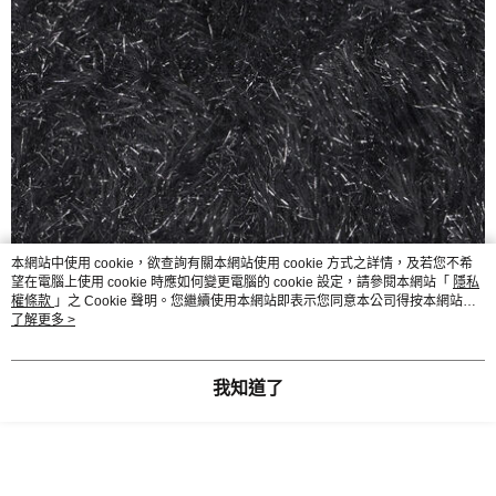
本網站中使用 cookie，欲查詢有關本網站使用 cookie 方式之詳情，及若您不希
望在電腦上使用 cookie 時應如何變更電腦的 cookie 設定，請參閱本網站「
隱私
權條款
」之 Cookie 聲明。您繼續使用本網站即表示您同意本公司得按本網站使
用條款之 Cookie 聲明使用 cookie。
了解更多 >
我知道了