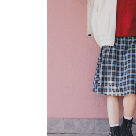
【注意事
／ATM／
1.本服務
※ 請注意
萊爾富取
用戶於交
絡購買商品
款買賣價
先享後付
每筆NT$6
2.基於同
※ 交易是
資料（包
是否繳費成
萊爾富純
用，由本
付客戶支
每筆NT$6
3.完整用
【注意事
7-11取貨
１．透過由
交易，需
每筆NT$6
求債權轉
２．關於
7-11純取
https://aft
每筆NT$6
３．未成
「AFTE
宅配
任。
４．使用「
每筆NT$9
即時審查
結果請求
５．嚴禁
形，恩沛
動。