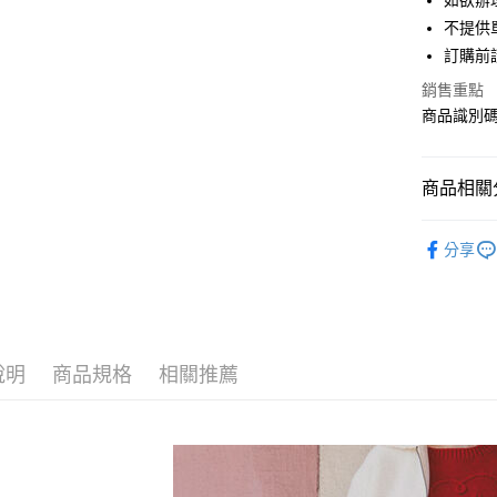
如欲辦
匯豐（
街口支付
不提供單
聯邦商
訂購前
元大商
悠遊付
玉山商
銷售重點
台新國
Google Pa
商品識別碼：
台灣樂
大哥付你
相關說明
商品相關分
【大哥付
AFTEE先
1.本服務
ehka sopo
2.付款方
相關說明
分享
流程，驗
【關於「A
SKIRT / 
ATM付款
完成交易
AFTEE
3.實際核
便利好安
SALE ITE
4.訂單成
１．簡單
消。如遇
ehka sopo
２．便利
運送方式
無法說明
３．安心
說明
商品規格
相關推薦
PRICE D
【繳款方
全家取貨
1.分期款
【「AFT
SALE ITE
醒簡訊。
每筆NT$6
１．於結帳
2.透過簡
付」結帳
帳／街口支
全家純取
２．訂單
３．收到繳
每筆NT$6