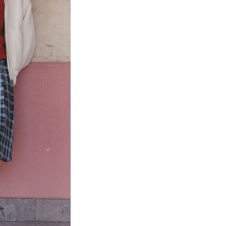
項】
網路銀行／等多元方式進行付款，方視為交易完成。
係由「台灣大哥大股份有限公司」（以下簡稱本公司）所提供，讓
：結帳手續完成當下不需立刻繳費，但若您需要取消訂單，請聯
貨付款
易時，得透過本服務購買商品或服務，並由商店將買賣／分期付
的店家。未經商家同意取消之訂單仍視為有效，需透過AFTEE
金債權讓與本公司後，依約使用本公司帳單繳交帳款。
繳納相關費用。
0，滿NT$888(含以上)免運費
意付款使用「大哥付你分期」之契約關係目的，商店將以您的個人
否成功請以「AFTEE先享後付 」之結帳頁面顯示為準，若有關於
含姓名、電話或地址）提供予台灣大哥大進項蒐集、處理及利
功／繳費後需取消欲退款等相關疑問，請聯繫「AFTEE先享後
取貨
公司與您本人進行分期帳單所需資料之確認、核對及更正。
援中心」
https://netprotections.freshdesk.com/support/home
0，滿NT$888(含以上)免運費
戶服務條款，請詳閱以下連結：
https://oppay.tw/userRule
項】
付款
恩沛科技股份有限公司提供之「AFTEE先享後付」服務完成之
依本服務之必要範圍內提供個人資料，並將交易相關給付款項請
0，滿NT$888(含以上)免運費
讓予恩沛科技股份有限公司。
個人資料處理事宜，請瀏覽以下網址：
貨
ee.tw/terms/#terms3
0，滿NT$888(含以上)免運費
年的使用者請事先徵得法定代理人或監護人之同意方可使用
E先享後付」，若未經同意申辦者引起之損失，本公司不負相關責
AFTEE先享後付」時，將依據個別帳號之用戶狀況，依本公司
0，滿NT$888(含以上)免運費
核予不同之上限額度；若仍有額度不足之情形，本公司將視審查
用戶進行身份認證。
一人註冊多個帳號或使用他人資訊註冊。若發現惡意使用之情
科技股份有限公司將有權停止該用戶之使用額度並採取法律行