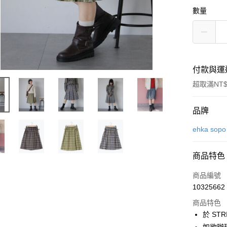
數量
付款與運
超取滿NT$
付款方式
品牌
信用卡一
ehka sopo
信用卡分
商品特色
3 期 
商品編號
合作金
超商取貨
10325662
華南商
LINE Pay
上海商
商品特色
國泰世
於 STR
Apple Pay
臺灣中