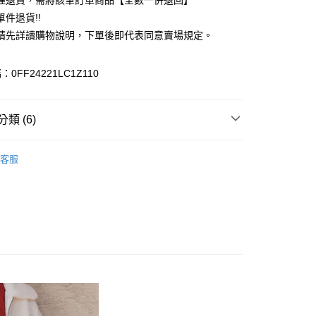
理退貨，需將該筆訂單商品【全數一併退回】
台灣）商業銀行
華泰商業銀行
件退貨!!
業銀行
遠東國際商業銀行
請先詳讀購物說明，下單後即代表同意賣場規定。
業銀行
永豐商業銀行
業銀行
星展（台灣）商業銀行
際商業銀行
中國信託商業銀行
y
0FF24221LC1Z110
天信用卡公司
分期
類 (6)
你分期使用說明】
享後付
由台灣大哥大提供，台灣大哥大用戶可立即使用無須另外申請。
SKIRT / 裙子
式選擇「大哥付你分期」，訂單成立後會自動跳轉到大哥付的交易
客服
證手機門號後，選擇欲分期的期數、繳款截止日，確認付款後即
FTEE先享後付」】
裙子
。
先享後付是「在收到商品之後才付款」的支付方式。 讓您購物簡單
准額度、可分期數及費用金額請依後續交易確認頁面所載為準。
心！
MS
單筆滿$888現抵$88
立30分鐘內，如未前往確認交易或遇審核未通過，訂單將自動取
：不需註冊會員、不需綁卡、不需儲值。
「轉專審核」未通過狀況，表示未達大哥付你分期系統評分，恕
ALL ITEMS
：只要手機號碼，簡訊認證，即可結帳。
評估內容。
：先確認商品／服務後，再付款。
OWN
ehka sopo
式說明】
付款
項不併入電信帳單，「大哥付你分期」於每月結算日後寄送繳費提
EE先享後付」結帳流程】
MS
WEB限定 ➯ 45折
0，滿NT$388(含以上)免運費
方式選擇「AFTEE先享後付」後，將跳轉至「AFTEE先享後
訊連結打開帳單後，可選擇「超商條碼／台灣大直營門市／銀行轉
頁面，進行簡訊認證並確認金額後，即可完成結帳。
付／iPASS MONEY」等通路繳費。
貨
成立數日內，您將收到繳費通知簡訊。
費通知簡訊後14天內，點擊此簡訊中的連結，可透過四大超商
0，滿NT$388(含以上)免運費