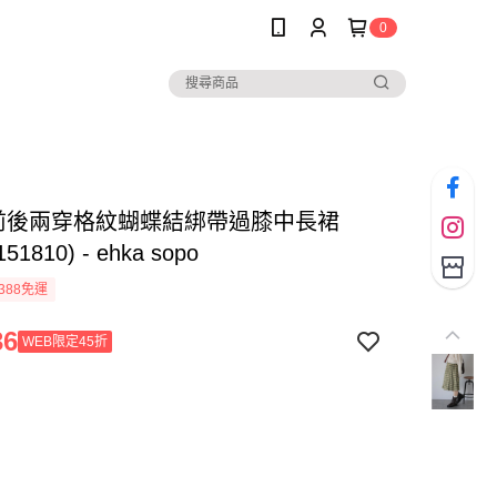
0
Y前後兩穿格紋蝴蝶結綁帶過膝中長裙
151810) - ehka sopo
388免運
36
WEB限定45折