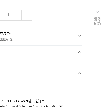
清除
紀錄
送方式
388免運
次付款
期付款
0 利率 每期
NT$693
21家銀行
庫商業銀行
第一商業銀行
付款
業銀行
彰化商業銀行
業儲蓄銀行
台北富邦商業銀行
華商業銀行
兆豐國際商業銀行
IPE CLUB TAIWAN購買之訂單
小企業銀行
台中商業銀行