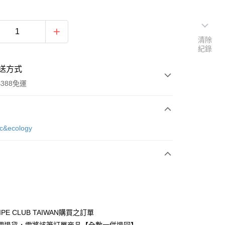
清除
紀錄
送方式
388免運
次付款
ic&ecology
期付款
0 利率 每期
NT$723
21家銀行
庫商業銀行
第一商業銀行
付款
業銀行
彰化商業銀行
業儲蓄銀行
台北富邦商業銀行
華商業銀行
兆豐國際商業銀行
IPE CLUB TAIWAN購買之訂單
小企業銀行
台中商業銀行