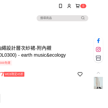
0
Y抽繩設計層次紗裙-附內襯
0L0300) - earth music&ecology
388免運
77
WEB限定45折