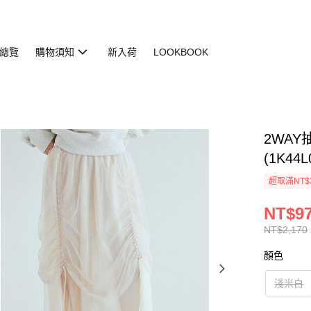
總覽
購物須知
新入荷
LOOKBOOK
2WA
(1K44L
超取滿NT$
NT$9
NT$2,170
顏色
淺米白