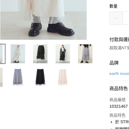
數量
付款與運
超取滿NT$
付款方式
品牌
信用卡一
earth mus
信用卡分
商品特色
3 期 
商品編號
合作金
超商取貨
10321467
華南商
LINE Pay
上海商
商品特色
國泰世
於 STR
Apple Pay
臺灣中