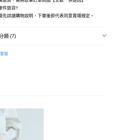
理退貨，需將該筆訂單商品【全數一併退回】
台灣）商業銀行
華泰商業銀行
件退貨!!
業銀行
遠東國際商業銀行
請先詳讀購物說明，下單後即代表同意賣場規定。
業銀行
永豐商業銀行
業銀行
星展（台灣）商業銀行
際商業銀行
中國信託商業銀行
y
類 (7)
天信用卡公司
分期
c & ecology
大人感系列
客服
你分期使用說明】
c & ecology
ALL ITEMS
享後付
由台灣大哥大提供，台灣大哥大用戶可立即使用無須另外申請。
式選擇「大哥付你分期」，訂單成立後會自動跳轉到大哥付的交易
c & ecology
SKIRT / 裙子
證手機門號後，選擇欲分期的期數、繳款截止日，確認付款後即
FTEE先享後付」】
。
裙子
先享後付是「在收到商品之後才付款」的支付方式。 讓您購物簡單
准額度、可分期數及費用金額請依後續交易確認頁面所載為準。
心！
OWN
earth music&ecology
立30分鐘內，如未前往確認交易或遇審核未通過，訂單將自動取
：不需註冊會員、不需綁卡、不需儲值。
「轉專審核」未通過狀況，表示未達大哥付你分期系統評分，恕
：只要手機號碼，簡訊認證，即可結帳。
MS
單筆滿$888現抵$88
評估內容。
：先確認商品／服務後，再付款。
式說明】
MS
WEB限定 ➯ 45折
付款
項不併入電信帳單，「大哥付你分期」於每月結算日後寄送繳費提
EE先享後付」結帳流程】
0，滿NT$388(含以上)免運費
方式選擇「AFTEE先享後付」後，將跳轉至「AFTEE先享後
訊連結打開帳單後，可選擇「超商條碼／台灣大直營門市／銀行轉
頁面，進行簡訊認證並確認金額後，即可完成結帳。
付／iPASS MONEY」等通路繳費。
貨
成立數日內，您將收到繳費通知簡訊。
費通知簡訊後14天內，點擊此簡訊中的連結，可透過四大超商
0，滿NT$388(含以上)免運費