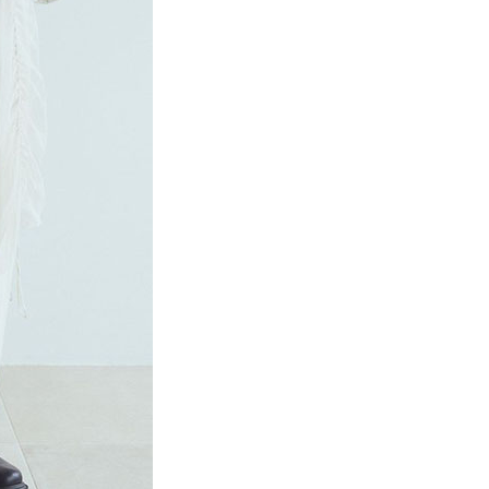
項】
網路銀行／等多元方式進行付款，方視為交易完成。
係由「台灣大哥大股份有限公司」（以下簡稱本公司）所提供，讓
：結帳手續完成當下不需立刻繳費，但若您需要取消訂單，請聯
貨付款
易時，得透過本服務購買商品或服務，並由商店將買賣／分期付
的店家。未經商家同意取消之訂單仍視為有效，需透過AFTEE
金債權讓與本公司後，依約使用本公司帳單繳交帳款。
繳納相關費用。
0，滿NT$888(含以上)免運費
意付款使用「大哥付你分期」之契約關係目的，商店將以您的個人
否成功請以「AFTEE先享後付 」之結帳頁面顯示為準，若有關於
含姓名、電話或地址）提供予台灣大哥大進項蒐集、處理及利
功／繳費後需取消欲退款等相關疑問，請聯繫「AFTEE先享後
取貨
公司與您本人進行分期帳單所需資料之確認、核對及更正。
援中心」
https://netprotections.freshdesk.com/support/home
0，滿NT$888(含以上)免運費
戶服務條款，請詳閱以下連結：
https://oppay.tw/userRule
項】
付款
恩沛科技股份有限公司提供之「AFTEE先享後付」服務完成之
依本服務之必要範圍內提供個人資料，並將交易相關給付款項請
0，滿NT$888(含以上)免運費
讓予恩沛科技股份有限公司。
個人資料處理事宜，請瀏覽以下網址：
貨
ee.tw/terms/#terms3
0，滿NT$888(含以上)免運費
年的使用者請事先徵得法定代理人或監護人之同意方可使用
E先享後付」，若未經同意申辦者引起之損失，本公司不負相關責
AFTEE先享後付」時，將依據個別帳號之用戶狀況，依本公司
0，滿NT$888(含以上)免運費
核予不同之上限額度；若仍有額度不足之情形，本公司將視審查
用戶進行身份認證。
一人註冊多個帳號或使用他人資訊註冊。若發現惡意使用之情
科技股份有限公司將有權停止該用戶之使用額度並採取法律行