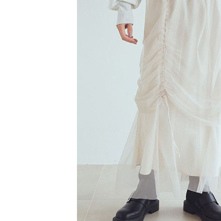
【注意事
／ATM／
1.本服務
※ 請注意
萊爾富取
用戶於交
絡購買商品
款買賣價
先享後付
每筆NT$6
2.基於同
※ 交易是
資料（包
是否繳費成
萊爾富純
用，由本
付客戶支
每筆NT$6
3.完整用
【注意事
7-11取貨
１．透過由
交易，需
每筆NT$6
求債權轉
２．關於
7-11純取
https://aft
每筆NT$6
３．未成
「AFTE
宅配
任。
４．使用「
每筆NT$9
即時審查
結果請求
５．嚴禁
形，恩沛
動。