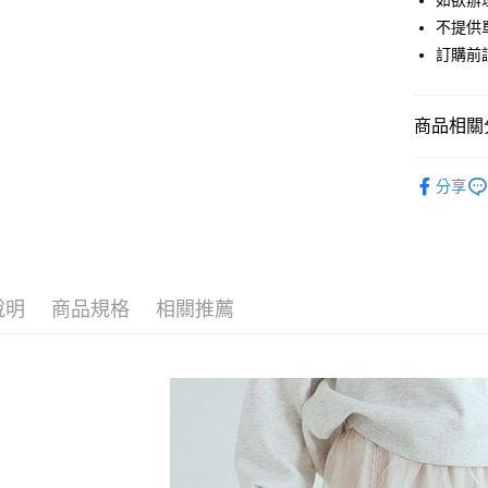
如欲辦
匯豐（
街口支付
不提供單
聯邦商
訂購前
元大商
悠遊付
玉山商
台新國
Google Pa
商品相關分
台灣樂
大哥付你
earth musi
相關說明
分享
【大哥付
earth musi
AFTEE先
1.本服務
2.付款方
相關說明
earth musi
流程，驗
【關於「A
ATM付款
完成交易
SKIRT / 
AFTEE
3.實際核
便利好安
說明
商品規格
相關推薦
PRICE D
4.訂單成
１．簡單
消。如遇
２．便利
運送方式
SALE ITE
無法說明
３．安心
【繳款方
SALE ITE
全家取貨
1.分期款
【「AFT
醒簡訊。
每筆NT$6
１．於結帳
2.透過簡
付」結帳
帳／街口支
全家純取
２．訂單
３．收到繳
每筆NT$6