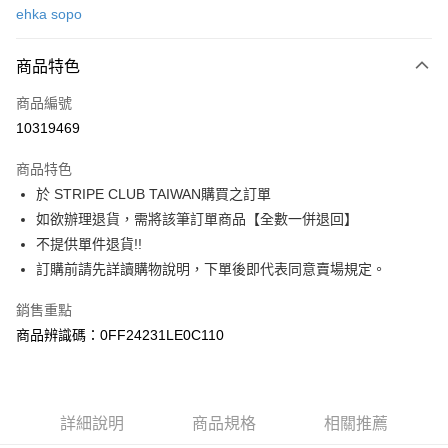
ehka sopo
信用卡分期付款
3 期 0 利率 每期
NT$1,370
21家銀行
商品特色
合作金庫商業銀行
第一商業銀行
超商取貨付款
商品編號
華南商業銀行
彰化商業銀行
10319469
LINE Pay
上海商業儲蓄銀行
台北富邦商業銀行
國泰世華商業銀行
兆豐國際商業銀行
商品特色
Apple Pay
臺灣中小企業銀行
台中商業銀行
於 STRIPE CLUB TAIWAN購買之訂單
匯豐（台灣）商業銀行
華泰商業銀行
街口支付
如欲辦理退貨，需將該筆訂單商品【全數一併退回】
聯邦商業銀行
遠東國際商業銀行
元大商業銀行
永豐商業銀行
不提供單件退貨!!
悠遊付
玉山商業銀行
星展（台灣）商業銀行
訂購前請先詳讀購物說明，下單後即代表同意賣場規定。
台新國際商業銀行
中國信託商業銀行
Google Pay
台灣樂天信用卡公司
銷售重點
大哥付你分期
商品辨識碼：0FF24231LE0C110
相關說明
【大哥付你分期使用說明】
AFTEE先享後付
1.本服務由台灣大哥大提供，台灣大哥大用戶可立即使用無須另外申請。
2.付款方式選擇「大哥付你分期」，訂單成立後會自動跳轉到大哥付的交易
相關說明
詳細說明
商品規格
相關推薦
流程，驗證手機門號後，選擇欲分期的期數、繳款截止日，確認付款後即完
【關於「AFTEE先享後付」】
成交易。
ATM付款