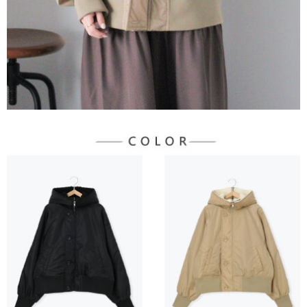
３．未成年的使用者請事先徵得法定代理人或監護人之同意方可使用
宅配
「AFTEE先享後付」，若未經同意申辦者引起之損失，本公司不負相關責
任。
每筆NT$90，滿NT$888(含以上)免運費
４．使用「AFTEE先享後付」時，將依據個別帳號之用戶狀況，依本公司即
時審查核予不同之上限額度；若仍有額度不足之情形，本公司將視審查結果
請求用戶進行身份認證。
５．嚴禁一人註冊多個帳號或使用他人資訊註冊。若發現惡意使用之情形，
恩沛科技股份有限公司將有權停止該用戶之使用額度並採取法律行動。