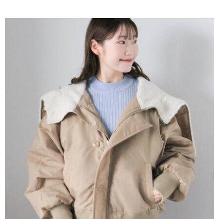
AFTEE先享後付是「在收到商品之後才付款」的支付方式。 讓您購物簡單
3.實際核准額度、可分期數及費用金額請依後續交易確認頁面所載為準。
便利好安心！
4.訂單成立30分鐘內，如未前往確認交易或遇審核未通過，訂單將自動取
１．簡單：不需註冊會員、不需綁卡、不需儲值。
運送方式
消。如遇「轉專審核」未通過狀況，表示未達大哥付你分期系統評分，恕無
２．便利：只要手機號碼，簡訊認證，即可結帳。
法說明評估內容。
３．安心：先確認商品／服務後，再付款。
全家取貨付款
【繳款方式說明】
1.分期款項不併入電信帳單，「大哥付你分期」於每月結算日後寄送繳費提
每筆NT$60，滿NT$388(含以上)免運費
【「AFTEE先享後付」結帳流程】
醒簡訊。
１．於結帳方式選擇「AFTEE先享後付」後，將跳轉至「AFTEE先享後付」
2.透過簡訊連結打開帳單後，可選擇「超商條碼／台灣大直營門市／銀行轉
全家純取貨
結帳頁面，進行簡訊認證並確認金額後，即可完成結帳。
帳／街口支付／iPASS MONEY」等通路繳費。
２．訂單成立數日內，您將收到繳費通知簡訊。
每筆NT$60，滿NT$388(含以上)免運費
３．收到繳費通知簡訊後14天內，點擊此簡訊中的連結，可透過四大超商／
【注意事項】
ATM／網路銀行／等多元方式進行付款，方視為交易完成。
萊爾富取貨付款
1.本服務係由「台灣大哥大股份有限公司」（以下簡稱本公司）所提供，讓
※ 請注意：結帳手續完成當下不需立刻繳費，但若您需要取消訂單，請聯絡
用戶於交易時，得透過本服務購買商品或服務，並由商店將買賣／分期付款
每筆NT$60，滿NT$888(含以上)免運費
購買商品的店家。未經商家同意取消之訂單仍視為有效，需透過AFTEE先享
買賣價金債權讓與本公司後，依約使用本公司帳單繳交帳款。
後付繳納相關費用。
2.基於同意付款使用「大哥付你分期」之契約關係目的，商店將以您的個人
萊爾富純取貨
※ 交易是否成功請以「AFTEE先享後付 」之結帳頁面顯示為準，若有關於
資料（包含姓名、電話或地址）提供予台灣大哥大進項蒐集、處理及利用，
是否繳費成功／繳費後需取消欲退款等相關疑問，請聯繫「AFTEE先享後付
每筆NT$60，滿NT$888(含以上)免運費
由本公司與您本人進行分期帳單所需資料之確認、核對及更正。
客戶支援中心」
https://netprotections.freshdesk.com/support/home
3.完整用戶服務條款，請詳閱以下連結：
https://oppay.tw/userRule
7-11取貨付款
【注意事項】
１．透過由恩沛科技股份有限公司提供之「AFTEE先享後付」服務完成之交
每筆NT$60，滿NT$888(含以上)免運費
易，需依本服務之必要範圍內提供個人資料，並將交易相關給付款項請求債
權轉讓予恩沛科技股份有限公司。
7-11純取貨
２．關於個人資料處理事宜，請瀏覽以下網址：
每筆NT$60，滿NT$888(含以上)免運費
https://aftee.tw/terms/#terms3