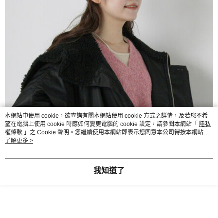
本網站中使用 cookie，欲查詢有關本網站使用 cookie 方式之詳情，及若您不希
望在電腦上使用 cookie 時應如何變更電腦的 cookie 設定，請參閱本網站「
隱私
權條款
」之 Cookie 聲明。您繼續使用本網站即表示您同意本公司得按本網站使
用條款之 Cookie 聲明使用 cookie。
了解更多 >
我知道了