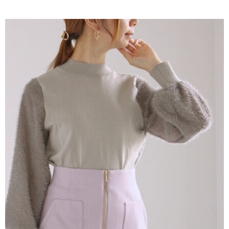
AFTEE先享後付是「在收到商品之後才付款」的支付方式。 讓您購物簡單
3.實際核准額度、可分期數及費用金額請依後續交易確認頁面所載為準。
便利好安心！
4.訂單成立30分鐘內，如未前往確認交易或遇審核未通過，訂單將自動取
１．簡單：不需註冊會員、不需綁卡、不需儲值。
運送方式
消。如遇「轉專審核」未通過狀況，表示未達大哥付你分期系統評分，恕無
２．便利：只要手機號碼，簡訊認證，即可結帳。
法說明評估內容。
３．安心：先確認商品／服務後，再付款。
全家取貨付款
【繳款方式說明】
1.分期款項不併入電信帳單，「大哥付你分期」於每月結算日後寄送繳費提
每筆NT$60，滿NT$388(含以上)免運費
【「AFTEE先享後付」結帳流程】
醒簡訊。
１．於結帳方式選擇「AFTEE先享後付」後，將跳轉至「AFTEE先享後付」
2.透過簡訊連結打開帳單後，可選擇「超商條碼／台灣大直營門市／銀行轉
全家純取貨
結帳頁面，進行簡訊認證並確認金額後，即可完成結帳。
帳／街口支付／iPASS MONEY」等通路繳費。
２．訂單成立數日內，您將收到繳費通知簡訊。
每筆NT$60，滿NT$388(含以上)免運費
３．收到繳費通知簡訊後14天內，點擊此簡訊中的連結，可透過四大超商／
【注意事項】
ATM／網路銀行／等多元方式進行付款，方視為交易完成。
萊爾富取貨付款
1.本服務係由「台灣大哥大股份有限公司」（以下簡稱本公司）所提供，讓
※ 請注意：結帳手續完成當下不需立刻繳費，但若您需要取消訂單，請聯絡
用戶於交易時，得透過本服務購買商品或服務，並由商店將買賣／分期付款
每筆NT$60，滿NT$888(含以上)免運費
購買商品的店家。未經商家同意取消之訂單仍視為有效，需透過AFTEE先享
買賣價金債權讓與本公司後，依約使用本公司帳單繳交帳款。
後付繳納相關費用。
2.基於同意付款使用「大哥付你分期」之契約關係目的，商店將以您的個人
萊爾富純取貨
※ 交易是否成功請以「AFTEE先享後付 」之結帳頁面顯示為準，若有關於
資料（包含姓名、電話或地址）提供予台灣大哥大進項蒐集、處理及利用，
是否繳費成功／繳費後需取消欲退款等相關疑問，請聯繫「AFTEE先享後付
每筆NT$60，滿NT$888(含以上)免運費
由本公司與您本人進行分期帳單所需資料之確認、核對及更正。
客戶支援中心」
https://netprotections.freshdesk.com/support/home
3.完整用戶服務條款，請詳閱以下連結：
https://oppay.tw/userRule
7-11取貨付款
【注意事項】
１．透過由恩沛科技股份有限公司提供之「AFTEE先享後付」服務完成之交
每筆NT$60，滿NT$888(含以上)免運費
易，需依本服務之必要範圍內提供個人資料，並將交易相關給付款項請求債
權轉讓予恩沛科技股份有限公司。
7-11純取貨
２．關於個人資料處理事宜，請瀏覽以下網址：
每筆NT$60，滿NT$888(含以上)免運費
https://aftee.tw/terms/#terms3