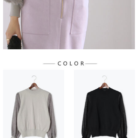
３．未成年的使用者請事先徵得法定代理人或監護人之同意方可使用
宅配
「AFTEE先享後付」，若未經同意申辦者引起之損失，本公司不負相關責
任。
每筆NT$90，滿NT$888(含以上)免運費
４．使用「AFTEE先享後付」時，將依據個別帳號之用戶狀況，依本公司即
時審查核予不同之上限額度；若仍有額度不足之情形，本公司將視審查結果
請求用戶進行身份認證。
５．嚴禁一人註冊多個帳號或使用他人資訊註冊。若發現惡意使用之情形，
恩沛科技股份有限公司將有權停止該用戶之使用額度並採取法律行動。