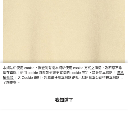
本網站中使用 cookie，欲查詢有關本網站使用 cookie 方式之詳情，及若您不希
望在電腦上使用 cookie 時應如何變更電腦的 cookie 設定，請參閱本網站「
隱私
權條款
」之 Cookie 聲明。您繼續使用本網站即表示您同意本公司得按本網站使
用條款之 Cookie 聲明使用 cookie。
了解更多 >
我知道了