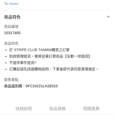
Te chichi
信用卡分期付款
3 期 0 利率 每期
NT$910
21家銀行
商品特色
合作金庫商業銀行
第一商業銀行
超商取貨付款
商品編號
華南商業銀行
彰化商業銀行
10317405
LINE Pay
上海商業儲蓄銀行
台北富邦商業銀行
國泰世華商業銀行
兆豐國際商業銀行
商品特色
Apple Pay
臺灣中小企業銀行
台中商業銀行
於 STRIPE CLUB TAIWAN購買之訂單
匯豐（台灣）商業銀行
華泰商業銀行
街口支付
如欲辦理退貨，需將該筆訂單商品【全數一併退回】
聯邦商業銀行
遠東國際商業銀行
元大商業銀行
永豐商業銀行
不提供單件退貨!!
悠遊付
玉山商業銀行
星展（台灣）商業銀行
訂購前請先詳讀購物說明，下單後即代表同意賣場規定。
台新國際商業銀行
中國信託商業銀行
Google Pay
台灣樂天信用卡公司
銷售重點
大哥付你分期
商品識別碼：0FC24221LA1B310
相關說明
【大哥付你分期使用說明】
AFTEE先享後付
1.本服務由台灣大哥大提供，台灣大哥大用戶可立即使用無須另外申請。
2.付款方式選擇「大哥付你分期」，訂單成立後會自動跳轉到大哥付的交易
相關說明
詳細說明
商品規格
相關推薦
流程，驗證手機門號後，選擇欲分期的期數、繳款截止日，確認付款後即完
【關於「AFTEE先享後付」】
成交易。
ATM付款