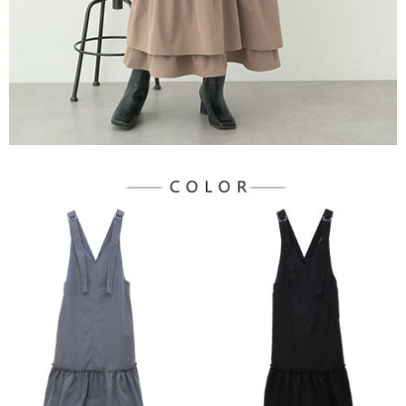
３．未成年的使用者請事先徵得法定代理人或監護人之同意方可使用
宅配
「AFTEE先享後付」，若未經同意申辦者引起之損失，本公司不負相關責
任。
每筆NT$90，滿NT$1,500(含以上)免運費
４．使用「AFTEE先享後付」時，將依據個別帳號之用戶狀況，依本公司即
時審查核予不同之上限額度；若仍有額度不足之情形，本公司將視審查結果
請求用戶進行身份認證。
５．嚴禁一人註冊多個帳號或使用他人資訊註冊。若發現惡意使用之情形，
恩沛科技股份有限公司將有權停止該用戶之使用額度並採取法律行動。