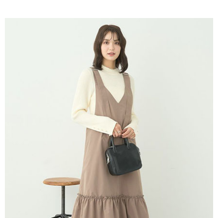
AFTEE先享後付是「在收到商品之後才付款」的支付方式。 讓您購物簡單
3.實際核准額度、可分期數及費用金額請依後續交易確認頁面所載為準。
便利好安心！
4.訂單成立30分鐘內，如未前往確認交易或遇審核未通過，訂單將自動取
１．簡單：不需註冊會員、不需綁卡、不需儲值。
運送方式
消。如遇「轉專審核」未通過狀況，表示未達大哥付你分期系統評分，恕無
２．便利：只要手機號碼，簡訊認證，即可結帳。
法說明評估內容。
３．安心：先確認商品／服務後，再付款。
全家取貨付款
【繳款方式說明】
1.分期款項不併入電信帳單，「大哥付你分期」於每月結算日後寄送繳費提
每筆NT$60，滿NT$1,500(含以上)免運費
【「AFTEE先享後付」結帳流程】
醒簡訊。
１．於結帳方式選擇「AFTEE先享後付」後，將跳轉至「AFTEE先享後付」
2.透過簡訊連結打開帳單後，可選擇「超商條碼／台灣大直營門市／銀行轉
全家純取貨
結帳頁面，進行簡訊認證並確認金額後，即可完成結帳。
帳／街口支付／iPASS MONEY」等通路繳費。
２．訂單成立數日內，您將收到繳費通知簡訊。
每筆NT$60，滿NT$1,500(含以上)免運費
３．收到繳費通知簡訊後14天內，點擊此簡訊中的連結，可透過四大超商／
【注意事項】
ATM／網路銀行／等多元方式進行付款，方視為交易完成。
萊爾富取貨付款
1.本服務係由「台灣大哥大股份有限公司」（以下簡稱本公司）所提供，讓
※ 請注意：結帳手續完成當下不需立刻繳費，但若您需要取消訂單，請聯絡
用戶於交易時，得透過本服務購買商品或服務，並由商店將買賣／分期付款
每筆NT$60，滿NT$1,500(含以上)免運費
購買商品的店家。未經商家同意取消之訂單仍視為有效，需透過AFTEE先享
買賣價金債權讓與本公司後，依約使用本公司帳單繳交帳款。
後付繳納相關費用。
2.基於同意付款使用「大哥付你分期」之契約關係目的，商店將以您的個人
萊爾富純取貨
※ 交易是否成功請以「AFTEE先享後付 」之結帳頁面顯示為準，若有關於
資料（包含姓名、電話或地址）提供予台灣大哥大進項蒐集、處理及利用，
是否繳費成功／繳費後需取消欲退款等相關疑問，請聯繫「AFTEE先享後付
每筆NT$60，滿NT$1,500(含以上)免運費
由本公司與您本人進行分期帳單所需資料之確認、核對及更正。
客戶支援中心」
https://netprotections.freshdesk.com/support/home
3.完整用戶服務條款，請詳閱以下連結：
https://oppay.tw/userRule
7-11取貨付款
【注意事項】
１．透過由恩沛科技股份有限公司提供之「AFTEE先享後付」服務完成之交
每筆NT$60，滿NT$1,500(含以上)免運費
易，需依本服務之必要範圍內提供個人資料，並將交易相關給付款項請求債
權轉讓予恩沛科技股份有限公司。
7-11純取貨
２．關於個人資料處理事宜，請瀏覽以下網址：
每筆NT$60，滿NT$1,500(含以上)免運費
https://aftee.tw/terms/#terms3