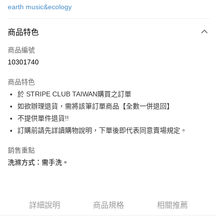
earth music&ecology
信用卡分期付款
3 期 0 利率 每期
NT$870
21家銀行
商品特色
合作金庫商業銀行
第一商業銀行
超商取貨付款
商品編號
華南商業銀行
彰化商業銀行
10301740
LINE Pay
上海商業儲蓄銀行
台北富邦商業銀行
國泰世華商業銀行
兆豐國際商業銀行
商品特色
Apple Pay
臺灣中小企業銀行
台中商業銀行
於 STRIPE CLUB TAIWAN購買之訂單
匯豐（台灣）商業銀行
華泰商業銀行
街口支付
如欲辦理退貨，需將該筆訂單商品【全數一併退回】
聯邦商業銀行
遠東國際商業銀行
元大商業銀行
永豐商業銀行
不提供單件退貨!!
悠遊付
玉山商業銀行
星展（台灣）商業銀行
訂購前請先詳讀購物說明，下單後即代表同意賣場規定。
台新國際商業銀行
中國信託商業銀行
Google Pay
台灣樂天信用卡公司
銷售重點
大哥付你分期
洗滌方式：需手洗。
相關說明
【大哥付你分期使用說明】
AFTEE先享後付
1.本服務由台灣大哥大提供，台灣大哥大用戶可立即使用無須另外申請。
2.付款方式選擇「大哥付你分期」，訂單成立後會自動跳轉到大哥付的交易
相關說明
詳細說明
商品規格
相關推薦
流程，驗證手機門號後，選擇欲分期的期數、繳款截止日，確認付款後即完
【關於「AFTEE先享後付」】
成交易。
ATM付款