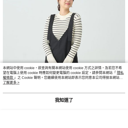
本網站中使用 cookie，欲查詢有關本網站使用 cookie 方式之詳情，及若您不希
望在電腦上使用 cookie 時應如何變更電腦的 cookie 設定，請參閱本網站「
隱私
權條款
」之 Cookie 聲明。您繼續使用本網站即表示您同意本公司得按本網站使
用條款之 Cookie 聲明使用 cookie。
了解更多 >
我知道了