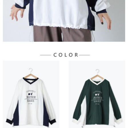
宅配
「AFTEE先享後付」，若未經同意申辦者引起之損失，本公司不負相關責
任。
每筆NT$90，滿NT$1,500(含以上)免運費
４．使用「AFTEE先享後付」時，將依據個別帳號之用戶狀況，依本公司即
時審查核予不同之上限額度；若仍有額度不足之情形，本公司將視審查結果
請求用戶進行身份認證。
５．嚴禁一人註冊多個帳號或使用他人資訊註冊。若發現惡意使用之情形，
恩沛科技股份有限公司將有權停止該用戶之使用額度並採取法律行動。