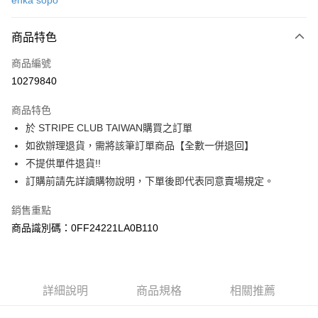
ehka sopo
信用卡分期付款
3 期 0 利率 每期
NT$753
21家銀行
商品特色
合作金庫商業銀行
第一商業銀行
超商取貨付款
商品編號
華南商業銀行
彰化商業銀行
10279840
LINE Pay
上海商業儲蓄銀行
台北富邦商業銀行
國泰世華商業銀行
兆豐國際商業銀行
商品特色
Apple Pay
臺灣中小企業銀行
台中商業銀行
於 STRIPE CLUB TAIWAN購買之訂單
匯豐（台灣）商業銀行
華泰商業銀行
街口支付
如欲辦理退貨，需將該筆訂單商品【全數一併退回】
聯邦商業銀行
遠東國際商業銀行
元大商業銀行
永豐商業銀行
不提供單件退貨!!
悠遊付
玉山商業銀行
星展（台灣）商業銀行
訂購前請先詳讀購物說明，下單後即代表同意賣場規定。
台新國際商業銀行
中國信託商業銀行
Google Pay
台灣樂天信用卡公司
銷售重點
大哥付你分期
商品識別碼：0FF24221LA0B110
相關說明
【大哥付你分期使用說明】
AFTEE先享後付
1.本服務由台灣大哥大提供，台灣大哥大用戶可立即使用無須另外申請。
2.付款方式選擇「大哥付你分期」，訂單成立後會自動跳轉到大哥付的交易
相關說明
詳細說明
商品規格
相關推薦
流程，驗證手機門號後，選擇欲分期的期數、繳款截止日，確認付款後即完
【關於「AFTEE先享後付」】
成交易。
ATM付款
AFTEE先享後付是「在收到商品之後才付款」的支付方式。 讓您購物簡單
3.實際核准額度、可分期數及費用金額請依後續交易確認頁面所載為準。