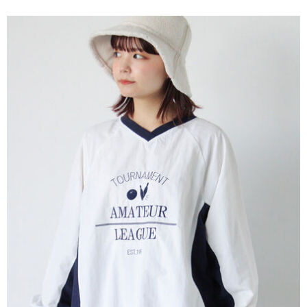
便利好安心！
4.訂單成立30分鐘內，如未前往確認交易或遇審核未通過，訂單將自動取
１．簡單：不需註冊會員、不需綁卡、不需儲值。
運送方式
消。如遇「轉專審核」未通過狀況，表示未達大哥付你分期系統評分，恕無
２．便利：只要手機號碼，簡訊認證，即可結帳。
法說明評估內容。
３．安心：先確認商品／服務後，再付款。
全家取貨付款
【繳款方式說明】
1.分期款項不併入電信帳單，「大哥付你分期」於每月結算日後寄送繳費提
每筆NT$60，滿NT$1,500(含以上)免運費
【「AFTEE先享後付」結帳流程】
醒簡訊。
１．於結帳方式選擇「AFTEE先享後付」後，將跳轉至「AFTEE先享後付」
2.透過簡訊連結打開帳單後，可選擇「超商條碼／台灣大直營門市／銀行轉
全家純取貨
結帳頁面，進行簡訊認證並確認金額後，即可完成結帳。
帳／街口支付／iPASS MONEY」等通路繳費。
２．訂單成立數日內，您將收到繳費通知簡訊。
每筆NT$60，滿NT$1,500(含以上)免運費
３．收到繳費通知簡訊後14天內，點擊此簡訊中的連結，可透過四大超商／
【注意事項】
ATM／網路銀行／等多元方式進行付款，方視為交易完成。
萊爾富取貨付款
1.本服務係由「台灣大哥大股份有限公司」（以下簡稱本公司）所提供，讓
※ 請注意：結帳手續完成當下不需立刻繳費，但若您需要取消訂單，請聯絡
用戶於交易時，得透過本服務購買商品或服務，並由商店將買賣／分期付款
每筆NT$60，滿NT$1,500(含以上)免運費
購買商品的店家。未經商家同意取消之訂單仍視為有效，需透過AFTEE先享
買賣價金債權讓與本公司後，依約使用本公司帳單繳交帳款。
後付繳納相關費用。
2.基於同意付款使用「大哥付你分期」之契約關係目的，商店將以您的個人
萊爾富純取貨
※ 交易是否成功請以「AFTEE先享後付 」之結帳頁面顯示為準，若有關於
資料（包含姓名、電話或地址）提供予台灣大哥大進項蒐集、處理及利用，
是否繳費成功／繳費後需取消欲退款等相關疑問，請聯繫「AFTEE先享後付
每筆NT$60，滿NT$1,500(含以上)免運費
由本公司與您本人進行分期帳單所需資料之確認、核對及更正。
客戶支援中心」
https://netprotections.freshdesk.com/support/home
3.完整用戶服務條款，請詳閱以下連結：
https://oppay.tw/userRule
7-11取貨付款
【注意事項】
１．透過由恩沛科技股份有限公司提供之「AFTEE先享後付」服務完成之交
每筆NT$60，滿NT$1,500(含以上)免運費
易，需依本服務之必要範圍內提供個人資料，並將交易相關給付款項請求債
權轉讓予恩沛科技股份有限公司。
7-11純取貨
２．關於個人資料處理事宜，請瀏覽以下網址：
每筆NT$60，滿NT$1,500(含以上)免運費
https://aftee.tw/terms/#terms3
３．未成年的使用者請事先徵得法定代理人或監護人之同意方可使用