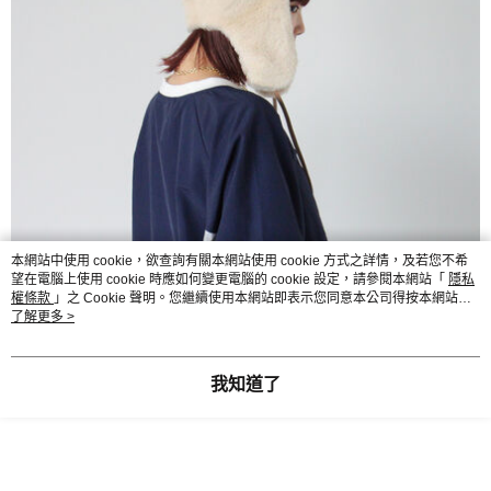
本網站中使用 cookie，欲查詢有關本網站使用 cookie 方式之詳情，及若您不希
望在電腦上使用 cookie 時應如何變更電腦的 cookie 設定，請參閱本網站「
隱私
權條款
」之 Cookie 聲明。您繼續使用本網站即表示您同意本公司得按本網站使
用條款之 Cookie 聲明使用 cookie。
了解更多 >
我知道了