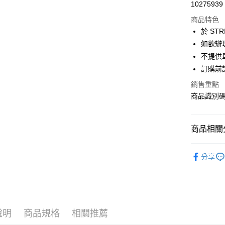
超商取貨
10275939
華南商
LINE Pay
上海商
商品特色
國泰世
於 STR
Apple Pay
臺灣中
如欲辦
匯豐（
街口支付
不提供單
聯邦商
訂購前
元大商
悠遊付
玉山商
銷售重點
台新國
Google Pa
商品識別碼：
台灣樂
大哥付你
相關說明
商品相關分
【大哥付
AFTEE先
1.本服務
YECCA V
2.付款方
相關說明
分享
流程，驗
【關於「A
YECCA V
ATM付款
完成交易
AFTEE
3.實際核
便利好安
SKIRT / 
4.訂單成
１．簡單
消。如遇
PRICE D
２．便利
運送方式
無法說明
３．安心
說明
商品規格
相關推薦
SALE ITE
【繳款方
全家取貨
1.分期款