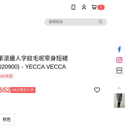
0
革滾邊人字紋毛呢窄身短裙
020900) - YECCA VECCA
388免運
652
WEB限定45折
棕色