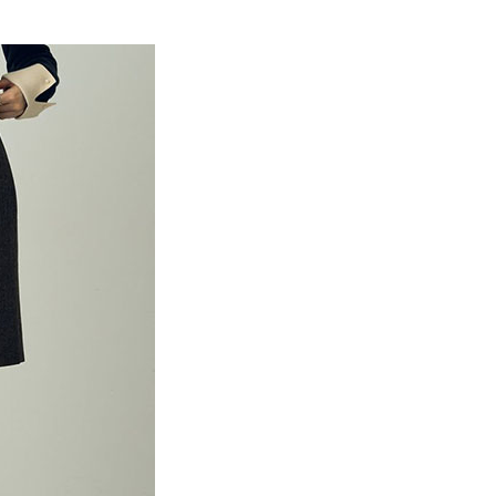
EE先享後付」結帳流程】
MS
WEB限定 ➯ 45折
0，滿NT$388(含以上)免運費
方式選擇「AFTEE先享後付」後，將跳轉至「AFTEE先享後
訊連結打開帳單後，可選擇「超商條碼／台灣大直營門市／銀行轉
頁面，進行簡訊認證並確認金額後，即可完成結帳。
付／iPASS MONEY」等通路繳費。
貨
成立數日內，您將收到繳費通知簡訊。
費通知簡訊後14天內，點擊此簡訊中的連結，可透過四大超商
0，滿NT$388(含以上)免運費
項】
網路銀行／等多元方式進行付款，方視為交易完成。
係由「台灣大哥大股份有限公司」（以下簡稱本公司）所提供，讓
：結帳手續完成當下不需立刻繳費，但若您需要取消訂單，請聯
貨付款
易時，得透過本服務購買商品或服務，並由商店將買賣／分期付
的店家。未經商家同意取消之訂單仍視為有效，需透過AFTEE
金債權讓與本公司後，依約使用本公司帳單繳交帳款。
繳納相關費用。
0，滿NT$888(含以上)免運費
意付款使用「大哥付你分期」之契約關係目的，商店將以您的個人
否成功請以「AFTEE先享後付 」之結帳頁面顯示為準，若有關於
含姓名、電話或地址）提供予台灣大哥大進項蒐集、處理及利
功／繳費後需取消欲退款等相關疑問，請聯繫「AFTEE先享後
取貨
公司與您本人進行分期帳單所需資料之確認、核對及更正。
援中心」
https://netprotections.freshdesk.com/support/home
0，滿NT$888(含以上)免運費
戶服務條款，請詳閱以下連結：
https://oppay.tw/userRule
項】
付款
恩沛科技股份有限公司提供之「AFTEE先享後付」服務完成之
依本服務之必要範圍內提供個人資料，並將交易相關給付款項請
0，滿NT$888(含以上)免運費
讓予恩沛科技股份有限公司。
個人資料處理事宜，請瀏覽以下網址：
貨
ee.tw/terms/#terms3
0，滿NT$888(含以上)免運費
年的使用者請事先徵得法定代理人或監護人之同意方可使用
E先享後付」，若未經同意申辦者引起之損失，本公司不負相關責
AFTEE先享後付」時，將依據個別帳號之用戶狀況，依本公司
0，滿NT$888(含以上)免運費
核予不同之上限額度；若仍有額度不足之情形，本公司將視審查
用戶進行身份認證。