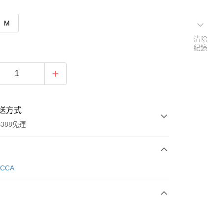
M
清除
紀錄
送方式
388免運
次付款
ECCA
期付款
0 利率 每期
NT$1,223
21家銀行
庫商業銀行
第一商業銀行