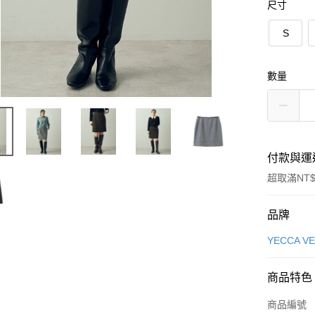
尺寸
S
數量
付款與運
超取滿NT$
付款方式
品牌
信用卡一
YECCA V
信用卡分
商品特色
3 期 
商品編號
合作金