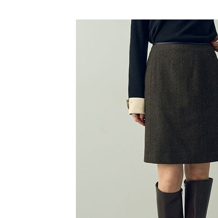
【「AFT
SALE ITE
醒簡訊。
每筆NT$6
１．於結帳
2.透過簡
付」結帳
帳／街口支
全家純取
２．訂單
３．收到繳
每筆NT$6
【注意事
／ATM／
1.本服務
※ 請注意
萊爾富取
用戶於交
絡購買商品
款買賣價
先享後付
每筆NT$6
2.基於同
※ 交易是
資料（包
是否繳費成
萊爾富純
用，由本
付客戶支
每筆NT$6
3.完整用
【注意事
7-11取貨
１．透過由
交易，需
每筆NT$6
求債權轉
２．關於
7-11純取
https://aft
每筆NT$6
３．未成
「AFTE
宅配
任。
４．使用「
每筆NT$9
即時審查
結果請求