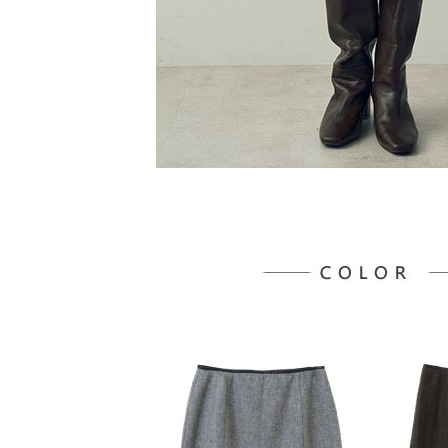
５．嚴禁
形，恩沛
動。