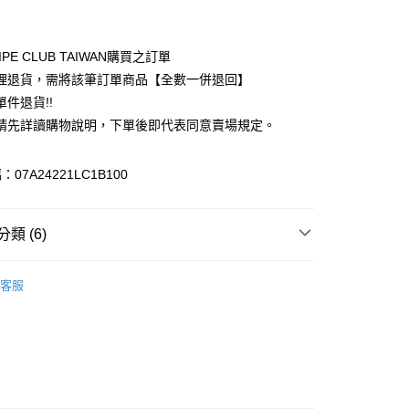
付款
業銀行
彰化商業銀行
業儲蓄銀行
台北富邦商業銀行
華商業銀行
兆豐國際商業銀行
IPE CLUB TAIWAN購買之訂單
小企業銀行
台中商業銀行
理退貨，需將該筆訂單商品【全數一併退回】
台灣）商業銀行
華泰商業銀行
件退貨!!
業銀行
遠東國際商業銀行
請先詳讀購物說明，下單後即代表同意賣場規定。
業銀行
永豐商業銀行
業銀行
星展（台灣）商業銀行
際商業銀行
中國信託商業銀行
y
07A24221LC1B100
天信用卡公司
分期
類 (6)
你分期使用說明】
享後付
由台灣大哥大提供，台灣大哥大用戶可立即使用無須另外申請。
ECCA
SKIRT / 裙子
式選擇「大哥付你分期」，訂單成立後會自動跳轉到大哥付的交易
客服
證手機門號後，選擇欲分期的期數、繳款截止日，確認付款後即
FTEE先享後付」】
ECCA
ALL ITEMS
。
先享後付是「在收到商品之後才付款」的支付方式。 讓您購物簡單
准額度、可分期數及費用金額請依後續交易確認頁面所載為準。
心！
裙子
立30分鐘內，如未前往確認交易或遇審核未通過，訂單將自動取
：不需註冊會員、不需綁卡、不需儲值。
「轉專審核」未通過狀況，表示未達大哥付你分期系統評分，恕
OWN
YECCA VECCA
：只要手機號碼，簡訊認證，即可結帳。
評估內容。
：先確認商品／服務後，再付款。
MS
單筆滿$888現抵$88
式說明】
付款
項不併入電信帳單，「大哥付你分期」於每月結算日後寄送繳費提