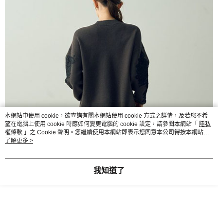
本網站中使用 cookie，欲查詢有關本網站使用 cookie 方式之詳情，及若您不希
望在電腦上使用 cookie 時應如何變更電腦的 cookie 設定，請參閱本網站「
隱私
權條款
」之 Cookie 聲明。您繼續使用本網站即表示您同意本公司得按本網站使
用條款之 Cookie 聲明使用 cookie。
了解更多 >
我知道了