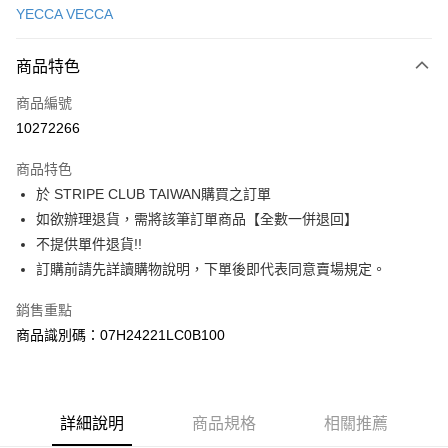
YECCA VECCA
信用卡分期付款
3 期 0 利率 每期
NT$1,526
21家銀行
商品特色
合作金庫商業銀行
第一商業銀行
超商取貨付款
商品編號
華南商業銀行
彰化商業銀行
10272266
LINE Pay
上海商業儲蓄銀行
台北富邦商業銀行
國泰世華商業銀行
兆豐國際商業銀行
商品特色
Apple Pay
臺灣中小企業銀行
台中商業銀行
於 STRIPE CLUB TAIWAN購買之訂單
匯豐（台灣）商業銀行
華泰商業銀行
街口支付
如欲辦理退貨，需將該筆訂單商品【全數一併退回】
聯邦商業銀行
遠東國際商業銀行
元大商業銀行
永豐商業銀行
不提供單件退貨!!
悠遊付
玉山商業銀行
星展（台灣）商業銀行
訂購前請先詳讀購物說明，下單後即代表同意賣場規定。
台新國際商業銀行
中國信託商業銀行
Google Pay
台灣樂天信用卡公司
銷售重點
大哥付你分期
商品識別碼：07H24221LC0B100
相關說明
【大哥付你分期使用說明】
AFTEE先享後付
1.本服務由台灣大哥大提供，台灣大哥大用戶可立即使用無須另外申請。
2.付款方式選擇「大哥付你分期」，訂單成立後會自動跳轉到大哥付的交易
相關說明
詳細說明
商品規格
相關推薦
流程，驗證手機門號後，選擇欲分期的期數、繳款截止日，確認付款後即完
【關於「AFTEE先享後付」】
成交易。
ATM付款