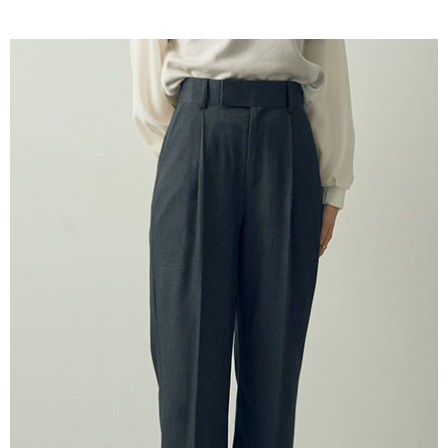
AFTEE先享後付是「在收到商品之後才付款」的支付方式。 讓您購物簡單
3.實際核准額度、可分期數及費用金額請依後續交易確認頁面所載為準。
便利好安心！
4.訂單成立30分鐘內，如未前往確認交易或遇審核未通過，訂單將自動取
１．簡單：不需註冊會員、不需綁卡、不需儲值。
運送方式
消。如遇「轉專審核」未通過狀況，表示未達大哥付你分期系統評分，恕無
２．便利：只要手機號碼，簡訊認證，即可結帳。
法說明評估內容。
３．安心：先確認商品／服務後，再付款。
全家取貨付款
【繳款方式說明】
1.分期款項不併入電信帳單，「大哥付你分期」於每月結算日後寄送繳費提
每筆NT$60，滿NT$388(含以上)免運費
【「AFTEE先享後付」結帳流程】
醒簡訊。
１．於結帳方式選擇「AFTEE先享後付」後，將跳轉至「AFTEE先享後付」
2.透過簡訊連結打開帳單後，可選擇「超商條碼／台灣大直營門市／銀行轉
全家純取貨
結帳頁面，進行簡訊認證並確認金額後，即可完成結帳。
帳／街口支付／iPASS MONEY」等通路繳費。
２．訂單成立數日內，您將收到繳費通知簡訊。
每筆NT$60，滿NT$388(含以上)免運費
３．收到繳費通知簡訊後14天內，點擊此簡訊中的連結，可透過四大超商／
【注意事項】
ATM／網路銀行／等多元方式進行付款，方視為交易完成。
萊爾富取貨付款
1.本服務係由「台灣大哥大股份有限公司」（以下簡稱本公司）所提供，讓
※ 請注意：結帳手續完成當下不需立刻繳費，但若您需要取消訂單，請聯絡
用戶於交易時，得透過本服務購買商品或服務，並由商店將買賣／分期付款
每筆NT$60，滿NT$888(含以上)免運費
購買商品的店家。未經商家同意取消之訂單仍視為有效，需透過AFTEE先享
買賣價金債權讓與本公司後，依約使用本公司帳單繳交帳款。
後付繳納相關費用。
2.基於同意付款使用「大哥付你分期」之契約關係目的，商店將以您的個人
萊爾富純取貨
※ 交易是否成功請以「AFTEE先享後付 」之結帳頁面顯示為準，若有關於
資料（包含姓名、電話或地址）提供予台灣大哥大進項蒐集、處理及利用，
是否繳費成功／繳費後需取消欲退款等相關疑問，請聯繫「AFTEE先享後付
每筆NT$60，滿NT$888(含以上)免運費
由本公司與您本人進行分期帳單所需資料之確認、核對及更正。
客戶支援中心」
https://netprotections.freshdesk.com/support/home
3.完整用戶服務條款，請詳閱以下連結：
https://oppay.tw/userRule
7-11取貨付款
【注意事項】
１．透過由恩沛科技股份有限公司提供之「AFTEE先享後付」服務完成之交
每筆NT$60，滿NT$888(含以上)免運費
易，需依本服務之必要範圍內提供個人資料，並將交易相關給付款項請求債
權轉讓予恩沛科技股份有限公司。
7-11純取貨
２．關於個人資料處理事宜，請瀏覽以下網址：
每筆NT$60，滿NT$888(含以上)免運費
https://aftee.tw/terms/#terms3