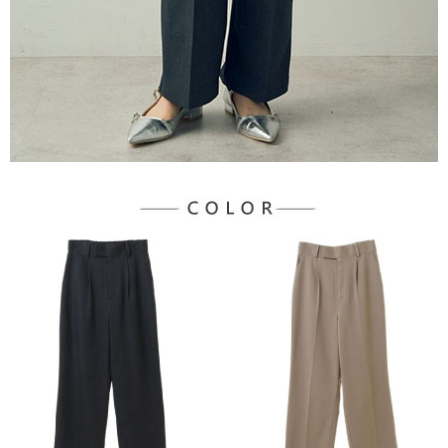
３．未成年的使用者請事先徵得法定代理人或監護人之同意方可使用
宅配
「AFTEE先享後付」，若未經同意申辦者引起之損失，本公司不負相關責
任。
每筆NT$90，滿NT$888(含以上)免運費
４．使用「AFTEE先享後付」時，將依據個別帳號之用戶狀況，依本公司即
時審查核予不同之上限額度；若仍有額度不足之情形，本公司將視審查結果
請求用戶進行身份認證。
５．嚴禁一人註冊多個帳號或使用他人資訊註冊。若發現惡意使用之情形，
恩沛科技股份有限公司將有權停止該用戶之使用額度並採取法律行動。