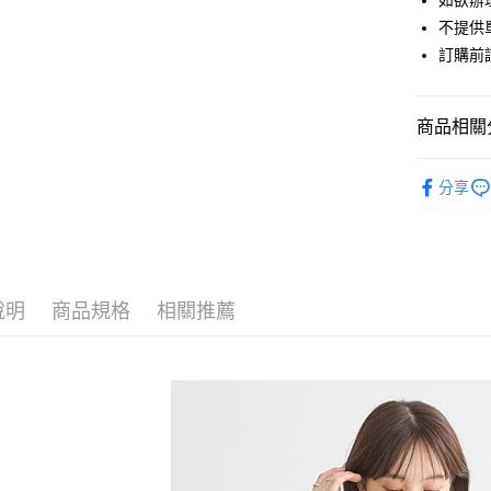
如欲辦
匯豐（
街口支付
不提供單
聯邦商
訂購前
元大商
悠遊付
玉山商
台新國
Google Pa
商品相關分
台灣樂
大哥付你
earth musi
相關說明
分享
【大哥付
TOPS / 
AFTEE先
1.本服務
2.付款方
相關說明
earth musi
流程，驗
【關於「A
ATM付款
完成交易
earth musi
AFTEE
3.實際核
便利好安
說明
商品規格
相關推薦
PRICE D
4.訂單成
１．簡單
消。如遇
２．便利
運送方式
SALE ITE
無法說明
３．安心
【繳款方
SALE ITE
全家取貨
1.分期款
【「AFT
醒簡訊。
每筆NT$6
１．於結帳
2.透過簡
付」結帳
帳／街口支
全家純取
２．訂單
３．收到繳
每筆NT$6