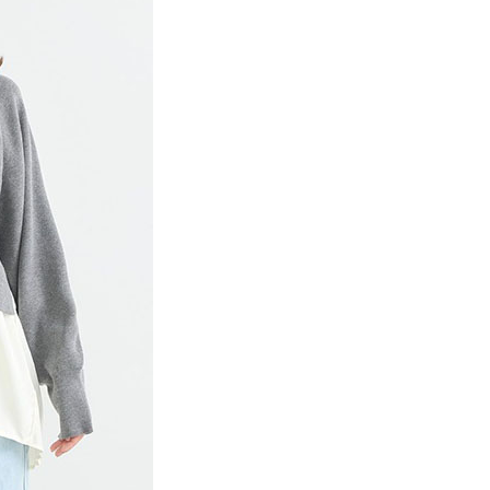
項】
網路銀行／等多元方式進行付款，方視為交易完成。
係由「台灣大哥大股份有限公司」（以下簡稱本公司）所提供，讓
：結帳手續完成當下不需立刻繳費，但若您需要取消訂單，請聯
貨付款
易時，得透過本服務購買商品或服務，並由商店將買賣／分期付
的店家。未經商家同意取消之訂單仍視為有效，需透過AFTEE
金債權讓與本公司後，依約使用本公司帳單繳交帳款。
繳納相關費用。
0，滿NT$1,500(含以上)免運費
意付款使用「大哥付你分期」之契約關係目的，商店將以您的個人
否成功請以「AFTEE先享後付 」之結帳頁面顯示為準，若有關於
含姓名、電話或地址）提供予台灣大哥大進項蒐集、處理及利
功／繳費後需取消欲退款等相關疑問，請聯繫「AFTEE先享後
取貨
公司與您本人進行分期帳單所需資料之確認、核對及更正。
援中心」
https://netprotections.freshdesk.com/support/home
0，滿NT$1,500(含以上)免運費
戶服務條款，請詳閱以下連結：
https://oppay.tw/userRule
項】
付款
恩沛科技股份有限公司提供之「AFTEE先享後付」服務完成之
依本服務之必要範圍內提供個人資料，並將交易相關給付款項請
0，滿NT$1,500(含以上)免運費
讓予恩沛科技股份有限公司。
個人資料處理事宜，請瀏覽以下網址：
貨
ee.tw/terms/#terms3
0，滿NT$1,500(含以上)免運費
年的使用者請事先徵得法定代理人或監護人之同意方可使用
E先享後付」，若未經同意申辦者引起之損失，本公司不負相關責
AFTEE先享後付」時，將依據個別帳號之用戶狀況，依本公司
0，滿NT$1,500(含以上)免運費
核予不同之上限額度；若仍有額度不足之情形，本公司將視審查
用戶進行身份認證。
一人註冊多個帳號或使用他人資訊註冊。若發現惡意使用之情
科技股份有限公司將有權停止該用戶之使用額度並採取法律行