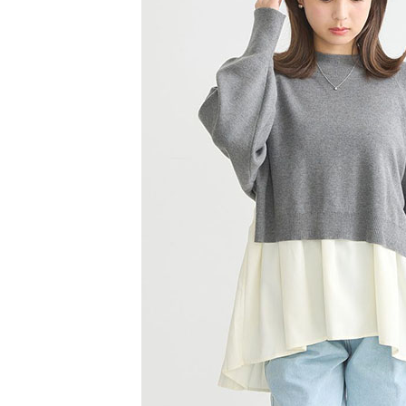
【注意事
／ATM／
1.本服務
※ 請注意
萊爾富取
用戶於交
絡購買商品
款買賣價
先享後付
每筆NT$6
2.基於同
※ 交易是
資料（包
是否繳費成
萊爾富純
用，由本
付客戶支
每筆NT$6
3.完整用
【注意事
7-11取貨
１．透過由
交易，需
每筆NT$6
求債權轉
２．關於
7-11純取
https://aft
每筆NT$6
３．未成
「AFTE
宅配
任。
４．使用「
每筆NT$9
即時審查
結果請求
５．嚴禁
形，恩沛
動。