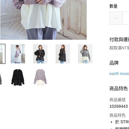
數量
付款與運
超取滿NT$
付款方式
品牌
信用卡一
earth mus
信用卡分
商品特色
3 期 
商品編號
合作金
超商取貨
10268443
華南商
LINE Pay
上海商
商品特色
國泰世
於 STR
Apple Pay
臺灣中