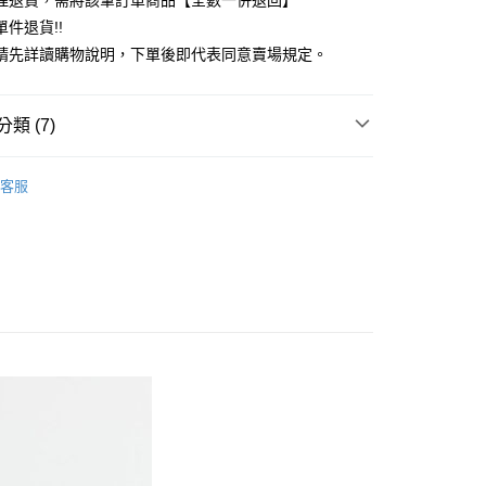
理退貨，需將該筆訂單商品【全數一併退回】
台灣）商業銀行
華泰商業銀行
件退貨!!
業銀行
遠東國際商業銀行
請先詳讀購物說明，下單後即代表同意賣場規定。
業銀行
永豐商業銀行
業銀行
星展（台灣）商業銀行
際商業銀行
中國信託商業銀行
y
類 (7)
天信用卡公司
分期
c & ecology
大人感系列
客服
你分期使用說明】
上衣
享後付
由台灣大哥大提供，台灣大哥大用戶可立即使用無須另外申請。
式選擇「大哥付你分期」，訂單成立後會自動跳轉到大哥付的交易
c & ecology
ALL ITEMS
證手機門號後，選擇欲分期的期數、繳款截止日，確認付款後即
FTEE先享後付」】
。
c & ecology
TOP / 上衣
先享後付是「在收到商品之後才付款」的支付方式。 讓您購物簡單
准額度、可分期數及費用金額請依後續交易確認頁面所載為準。
心！
OWN
earth music&ecology
立30分鐘內，如未前往確認交易或遇審核未通過，訂單將自動取
：不需註冊會員、不需綁卡、不需儲值。
「轉專審核」未通過狀況，表示未達大哥付你分期系統評分，恕
：只要手機號碼，簡訊認證，即可結帳。
MS
單筆滿$1688現抵$200
評估內容。
：先確認商品／服務後，再付款。
式說明】
MS
WEB限定 ➯ 45折
付款
項不併入電信帳單，「大哥付你分期」於每月結算日後寄送繳費提
EE先享後付」結帳流程】
0，滿NT$1,500(含以上)免運費
方式選擇「AFTEE先享後付」後，將跳轉至「AFTEE先享後
訊連結打開帳單後，可選擇「超商條碼／台灣大直營門市／銀行轉
頁面，進行簡訊認證並確認金額後，即可完成結帳。
付／iPASS MONEY」等通路繳費。
貨
成立數日內，您將收到繳費通知簡訊。
費通知簡訊後14天內，點擊此簡訊中的連結，可透過四大超商
0，滿NT$1,500(含以上)免運費