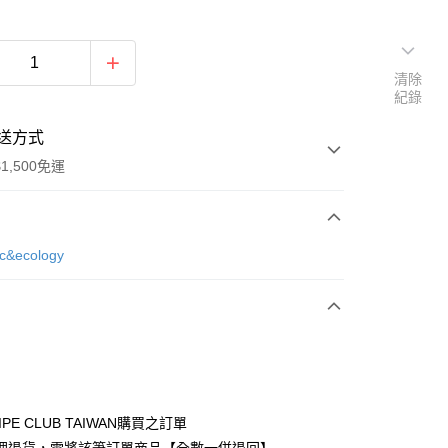
清除
紀錄
送方式
1,500免運
次付款
ic&ecology
期付款
0 利率 每期
NT$723
21家銀行
庫商業銀行
第一商業銀行
付款
業銀行
彰化商業銀行
業儲蓄銀行
台北富邦商業銀行
華商業銀行
兆豐國際商業銀行
IPE CLUB TAIWAN購買之訂單
小企業銀行
台中商業銀行