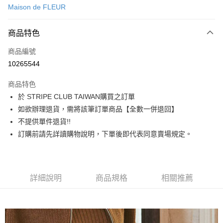
Maison de FLEUR
信用卡分期付款
3 期 0 利率 每期
NT$840
21家銀行
商品特色
合作金庫商業銀行
第一商業銀行
超商取貨付款
商品編號
華南商業銀行
彰化商業銀行
10265544
LINE Pay
上海商業儲蓄銀行
台北富邦商業銀行
國泰世華商業銀行
兆豐國際商業銀行
商品特色
Apple Pay
臺灣中小企業銀行
台中商業銀行
於 STRIPE CLUB TAIWAN購買之訂單
匯豐（台灣）商業銀行
華泰商業銀行
街口支付
如欲辦理退貨，需將該筆訂單商品【全數一併退回】
聯邦商業銀行
遠東國際商業銀行
元大商業銀行
永豐商業銀行
不提供單件退貨!!
悠遊付
玉山商業銀行
星展（台灣）商業銀行
訂購前請先詳讀購物說明，下單後即代表同意賣場規定。
台新國際商業銀行
中國信託商業銀行
Google Pay
台灣樂天信用卡公司
大哥付你分期
相關說明
詳細說明
商品規格
相關推薦
【大哥付你分期使用說明】
AFTEE先享後付
1.本服務由台灣大哥大提供，台灣大哥大用戶可立即使用無須另外申請。
2.付款方式選擇「大哥付你分期」，訂單成立後會自動跳轉到大哥付的交易
相關說明
流程，驗證手機門號後，選擇欲分期的期數、繳款截止日，確認付款後即完
【關於「AFTEE先享後付」】
成交易。
ATM付款