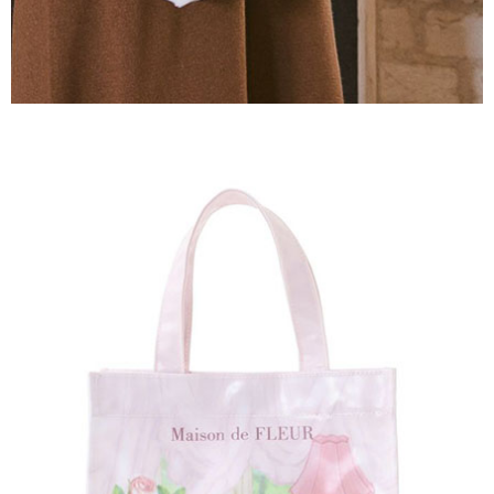
３．未成年的使用者請事先徵得法定代理人或監護人之同意方可使用
宅配
「AFTEE先享後付」，若未經同意申辦者引起之損失，本公司不負相關責
任。
每筆NT$90，滿NT$888(含以上)免運費
４．使用「AFTEE先享後付」時，將依據個別帳號之用戶狀況，依本公司即
時審查核予不同之上限額度；若仍有額度不足之情形，本公司將視審查結果
請求用戶進行身份認證。
５．嚴禁一人註冊多個帳號或使用他人資訊註冊。若發現惡意使用之情形，
恩沛科技股份有限公司將有權停止該用戶之使用額度並採取法律行動。