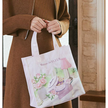
AFTEE先享後付是「在收到商品之後才付款」的支付方式。 讓您購物簡單
3.實際核准額度、可分期數及費用金額請依後續交易確認頁面所載為準。
便利好安心！
4.訂單成立30分鐘內，如未前往確認交易或遇審核未通過，訂單將自動取
１．簡單：不需註冊會員、不需綁卡、不需儲值。
運送方式
消。如遇「轉專審核」未通過狀況，表示未達大哥付你分期系統評分，恕無
２．便利：只要手機號碼，簡訊認證，即可結帳。
法說明評估內容。
３．安心：先確認商品／服務後，再付款。
全家取貨付款
【繳款方式說明】
1.分期款項不併入電信帳單，「大哥付你分期」於每月結算日後寄送繳費提
每筆NT$60，滿NT$388(含以上)免運費
【「AFTEE先享後付」結帳流程】
醒簡訊。
１．於結帳方式選擇「AFTEE先享後付」後，將跳轉至「AFTEE先享後付」
2.透過簡訊連結打開帳單後，可選擇「超商條碼／台灣大直營門市／銀行轉
全家純取貨
結帳頁面，進行簡訊認證並確認金額後，即可完成結帳。
帳／街口支付／iPASS MONEY」等通路繳費。
２．訂單成立數日內，您將收到繳費通知簡訊。
每筆NT$60，滿NT$388(含以上)免運費
３．收到繳費通知簡訊後14天內，點擊此簡訊中的連結，可透過四大超商／
【注意事項】
ATM／網路銀行／等多元方式進行付款，方視為交易完成。
萊爾富取貨付款
1.本服務係由「台灣大哥大股份有限公司」（以下簡稱本公司）所提供，讓
※ 請注意：結帳手續完成當下不需立刻繳費，但若您需要取消訂單，請聯絡
用戶於交易時，得透過本服務購買商品或服務，並由商店將買賣／分期付款
每筆NT$60，滿NT$888(含以上)免運費
購買商品的店家。未經商家同意取消之訂單仍視為有效，需透過AFTEE先享
買賣價金債權讓與本公司後，依約使用本公司帳單繳交帳款。
後付繳納相關費用。
2.基於同意付款使用「大哥付你分期」之契約關係目的，商店將以您的個人
萊爾富純取貨
※ 交易是否成功請以「AFTEE先享後付 」之結帳頁面顯示為準，若有關於
資料（包含姓名、電話或地址）提供予台灣大哥大進項蒐集、處理及利用，
是否繳費成功／繳費後需取消欲退款等相關疑問，請聯繫「AFTEE先享後付
每筆NT$60，滿NT$888(含以上)免運費
由本公司與您本人進行分期帳單所需資料之確認、核對及更正。
客戶支援中心」
https://netprotections.freshdesk.com/support/home
3.完整用戶服務條款，請詳閱以下連結：
https://oppay.tw/userRule
7-11取貨付款
【注意事項】
１．透過由恩沛科技股份有限公司提供之「AFTEE先享後付」服務完成之交
每筆NT$60，滿NT$888(含以上)免運費
易，需依本服務之必要範圍內提供個人資料，並將交易相關給付款項請求債
權轉讓予恩沛科技股份有限公司。
7-11純取貨
２．關於個人資料處理事宜，請瀏覽以下網址：
每筆NT$60，滿NT$888(含以上)免運費
https://aftee.tw/terms/#terms3