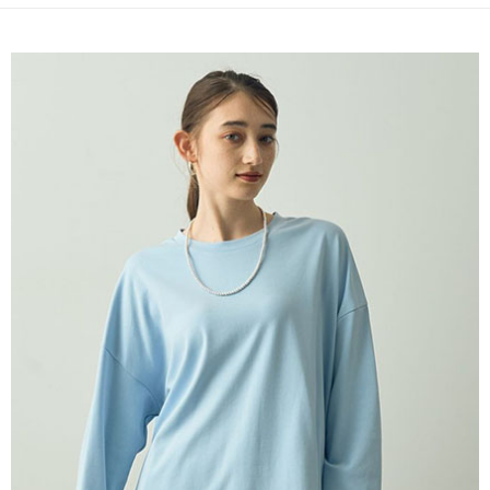
便利好安心！
4.訂單成立30分鐘內，如未前往確認交易或遇審核未通過，訂單將自動取
１．簡單：不需註冊會員、不需綁卡、不需儲值。
運送方式
消。如遇「轉專審核」未通過狀況，表示未達大哥付你分期系統評分，恕無
２．便利：只要手機號碼，簡訊認證，即可結帳。
法說明評估內容。
３．安心：先確認商品／服務後，再付款。
全家取貨付款
【繳款方式說明】
1.分期款項不併入電信帳單，「大哥付你分期」於每月結算日後寄送繳費提
每筆NT$60，滿NT$388(含以上)免運費
【「AFTEE先享後付」結帳流程】
醒簡訊。
１．於結帳方式選擇「AFTEE先享後付」後，將跳轉至「AFTEE先享後付」
2.透過簡訊連結打開帳單後，可選擇「超商條碼／台灣大直營門市／銀行轉
全家純取貨
結帳頁面，進行簡訊認證並確認金額後，即可完成結帳。
帳／街口支付／iPASS MONEY」等通路繳費。
２．訂單成立數日內，您將收到繳費通知簡訊。
每筆NT$60，滿NT$388(含以上)免運費
３．收到繳費通知簡訊後14天內，點擊此簡訊中的連結，可透過四大超商／
【注意事項】
ATM／網路銀行／等多元方式進行付款，方視為交易完成。
萊爾富取貨付款
1.本服務係由「台灣大哥大股份有限公司」（以下簡稱本公司）所提供，讓
※ 請注意：結帳手續完成當下不需立刻繳費，但若您需要取消訂單，請聯絡
用戶於交易時，得透過本服務購買商品或服務，並由商店將買賣／分期付款
每筆NT$60，滿NT$888(含以上)免運費
購買商品的店家。未經商家同意取消之訂單仍視為有效，需透過AFTEE先享
買賣價金債權讓與本公司後，依約使用本公司帳單繳交帳款。
後付繳納相關費用。
2.基於同意付款使用「大哥付你分期」之契約關係目的，商店將以您的個人
萊爾富純取貨
※ 交易是否成功請以「AFTEE先享後付 」之結帳頁面顯示為準，若有關於
資料（包含姓名、電話或地址）提供予台灣大哥大進項蒐集、處理及利用，
是否繳費成功／繳費後需取消欲退款等相關疑問，請聯繫「AFTEE先享後付
每筆NT$60，滿NT$888(含以上)免運費
由本公司與您本人進行分期帳單所需資料之確認、核對及更正。
客戶支援中心」
https://netprotections.freshdesk.com/support/home
3.完整用戶服務條款，請詳閱以下連結：
https://oppay.tw/userRule
7-11取貨付款
【注意事項】
１．透過由恩沛科技股份有限公司提供之「AFTEE先享後付」服務完成之交
每筆NT$60，滿NT$888(含以上)免運費
易，需依本服務之必要範圍內提供個人資料，並將交易相關給付款項請求債
權轉讓予恩沛科技股份有限公司。
7-11純取貨
２．關於個人資料處理事宜，請瀏覽以下網址：
每筆NT$60，滿NT$888(含以上)免運費
https://aftee.tw/terms/#terms3
３．未成年的使用者請事先徵得法定代理人或監護人之同意方可使用