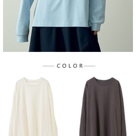
宅配
「AFTEE先享後付」，若未經同意申辦者引起之損失，本公司不負相關責
任。
每筆NT$90，滿NT$888(含以上)免運費
４．使用「AFTEE先享後付」時，將依據個別帳號之用戶狀況，依本公司即
時審查核予不同之上限額度；若仍有額度不足之情形，本公司將視審查結果
請求用戶進行身份認證。
５．嚴禁一人註冊多個帳號或使用他人資訊註冊。若發現惡意使用之情形，
恩沛科技股份有限公司將有權停止該用戶之使用額度並採取法律行動。