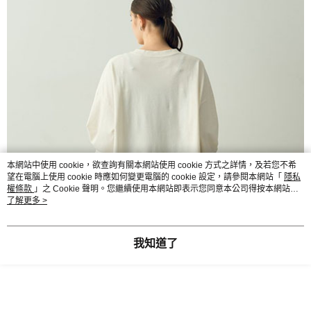
本網站中使用 cookie，欲查詢有關本網站使用 cookie 方式之詳情，及若您不希
望在電腦上使用 cookie 時應如何變更電腦的 cookie 設定，請參閱本網站「
隱私
權條款
」之 Cookie 聲明。您繼續使用本網站即表示您同意本公司得按本網站使
用條款之 Cookie 聲明使用 cookie。
了解更多 >
我知道了