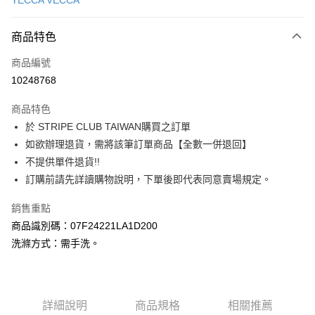
YECCA VECCA
信用卡分期付款
3 期 0 利率 每期
NT$890
21家銀行
商品特色
合作金庫商業銀行
第一商業銀行
超商取貨付款
商品編號
華南商業銀行
彰化商業銀行
10248768
LINE Pay
上海商業儲蓄銀行
台北富邦商業銀行
國泰世華商業銀行
兆豐國際商業銀行
商品特色
Apple Pay
臺灣中小企業銀行
台中商業銀行
於 STRIPE CLUB TAIWAN購買之訂單
匯豐（台灣）商業銀行
華泰商業銀行
街口支付
如欲辦理退貨，需將該筆訂單商品【全數一併退回】
聯邦商業銀行
遠東國際商業銀行
元大商業銀行
永豐商業銀行
不提供單件退貨!!
悠遊付
玉山商業銀行
星展（台灣）商業銀行
訂購前請先詳讀購物說明，下單後即代表同意賣場規定。
台新國際商業銀行
中國信託商業銀行
Google Pay
台灣樂天信用卡公司
銷售重點
大哥付你分期
商品識別碼：07F24221LA1D200
相關說明
洗滌方式：需手洗。
【大哥付你分期使用說明】
AFTEE先享後付
1.本服務由台灣大哥大提供，台灣大哥大用戶可立即使用無須另外申請。
2.付款方式選擇「大哥付你分期」，訂單成立後會自動跳轉到大哥付的交易
相關說明
流程，驗證手機門號後，選擇欲分期的期數、繳款截止日，確認付款後即完
【關於「AFTEE先享後付」】
成交易。
ATM付款
詳細說明
商品規格
相關推薦
AFTEE先享後付是「在收到商品之後才付款」的支付方式。 讓您購物簡單
3.實際核准額度、可分期數及費用金額請依後續交易確認頁面所載為準。