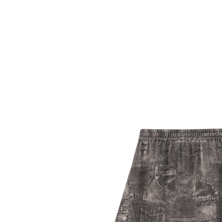
５．嚴禁
形，恩沛
動。