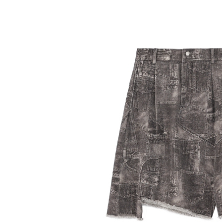
【「AFT
醒簡訊。
每筆NT$6
１．於結帳
2.透過簡
付」結帳
帳／街口支
全家純取
２．訂單
３．收到繳
每筆NT$6
【注意事
／ATM／
1.本服務
※ 請注意
萊爾富取
用戶於交
絡購買商品
款買賣價
先享後付
每筆NT$6
2.基於同
※ 交易是
資料（包
是否繳費成
萊爾富純
用，由本
付客戶支
每筆NT$6
3.完整用
【注意事
7-11取貨
１．透過由
交易，需
每筆NT$6
求債權轉
２．關於
7-11純取
https://aft
每筆NT$6
３．未成
「AFTE
宅配
任。
４．使用「
每筆NT$9
即時審查
結果請求