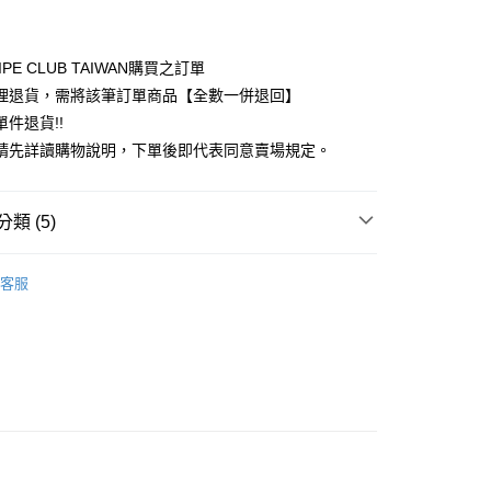
付款
業銀行
彰化商業銀行
業儲蓄銀行
台北富邦商業銀行
華商業銀行
兆豐國際商業銀行
IPE CLUB TAIWAN購買之訂單
小企業銀行
台中商業銀行
理退貨，需將該筆訂單商品【全數一併退回】
台灣）商業銀行
華泰商業銀行
件退貨!!
業銀行
遠東國際商業銀行
請先詳讀購物說明，下單後即代表同意賣場規定。
業銀行
永豐商業銀行
業銀行
星展（台灣）商業銀行
際商業銀行
中國信託商業銀行
y
類 (5)
天信用卡公司
分期
COLLECTION
SKIRT / 裙子
客服
你分期使用說明】
裙子
享後付
由台灣大哥大提供，台灣大哥大用戶可立即使用無須另外申請。
式選擇「大哥付你分期」，訂單成立後會自動跳轉到大哥付的交易
COLLECTION
ALL ITEMS
證手機門號後，選擇欲分期的期數、繳款截止日，確認付款後即
FTEE先享後付」】
。
OWN
JUJURY COLLECTION
先享後付是「在收到商品之後才付款」的支付方式。 讓您購物簡單
准額度、可分期數及費用金額請依後續交易確認頁面所載為準。
心！
MS
JUJURY COLLECTION ➯ 5折
立30分鐘內，如未前往確認交易或遇審核未通過，訂單將自動取
：不需註冊會員、不需綁卡、不需儲值。
「轉專審核」未通過狀況，表示未達大哥付你分期系統評分，恕
：只要手機號碼，簡訊認證，即可結帳。
評估內容。
：先確認商品／服務後，再付款。
式說明】
付款
項不併入電信帳單，「大哥付你分期」於每月結算日後寄送繳費提