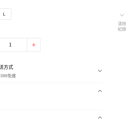
L
清除
紀錄
送方式
388免運
次付款
期付款
0 利率 每期
NT$760
21家銀行
庫商業銀行
第一商業銀行