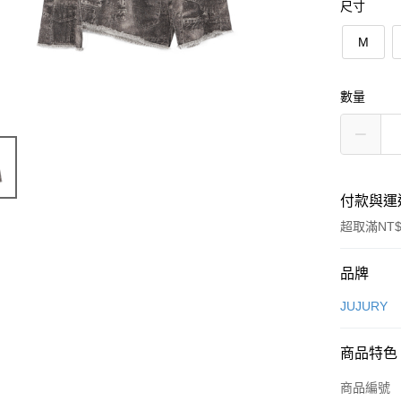
尺寸
M
數量
付款與運
超取滿NT$
付款方式
品牌
信用卡一
JUJURY
信用卡分
商品特色
3 期 
商品編號
合作金