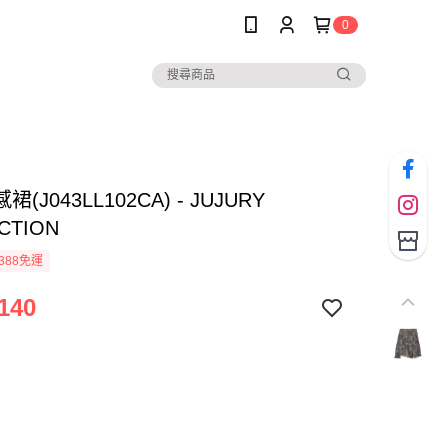
0
(J043LL102CA) - JUJURY
CTION
388免運
140