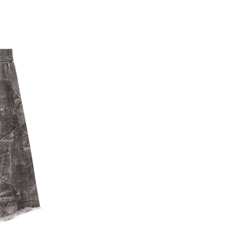
EE先享後付」結帳流程】
0，滿NT$388(含以上)免運費
方式選擇「AFTEE先享後付」後，將跳轉至「AFTEE先享後
訊連結打開帳單後，可選擇「超商條碼／台灣大直營門市／銀行轉
頁面，進行簡訊認證並確認金額後，即可完成結帳。
付／iPASS MONEY」等通路繳費。
貨
成立數日內，您將收到繳費通知簡訊。
費通知簡訊後14天內，點擊此簡訊中的連結，可透過四大超商
0，滿NT$388(含以上)免運費
項】
網路銀行／等多元方式進行付款，方視為交易完成。
係由「台灣大哥大股份有限公司」（以下簡稱本公司）所提供，讓
：結帳手續完成當下不需立刻繳費，但若您需要取消訂單，請聯
貨付款
易時，得透過本服務購買商品或服務，並由商店將買賣／分期付
的店家。未經商家同意取消之訂單仍視為有效，需透過AFTEE
金債權讓與本公司後，依約使用本公司帳單繳交帳款。
繳納相關費用。
0，滿NT$888(含以上)免運費
意付款使用「大哥付你分期」之契約關係目的，商店將以您的個人
否成功請以「AFTEE先享後付 」之結帳頁面顯示為準，若有關於
含姓名、電話或地址）提供予台灣大哥大進項蒐集、處理及利
功／繳費後需取消欲退款等相關疑問，請聯繫「AFTEE先享後
取貨
公司與您本人進行分期帳單所需資料之確認、核對及更正。
援中心」
https://netprotections.freshdesk.com/support/home
0，滿NT$888(含以上)免運費
戶服務條款，請詳閱以下連結：
https://oppay.tw/userRule
項】
付款
恩沛科技股份有限公司提供之「AFTEE先享後付」服務完成之
依本服務之必要範圍內提供個人資料，並將交易相關給付款項請
0，滿NT$888(含以上)免運費
讓予恩沛科技股份有限公司。
個人資料處理事宜，請瀏覽以下網址：
貨
ee.tw/terms/#terms3
0，滿NT$888(含以上)免運費
年的使用者請事先徵得法定代理人或監護人之同意方可使用
E先享後付」，若未經同意申辦者引起之損失，本公司不負相關責
AFTEE先享後付」時，將依據個別帳號之用戶狀況，依本公司
0，滿NT$888(含以上)免運費
核予不同之上限額度；若仍有額度不足之情形，本公司將視審查
用戶進行身份認證。