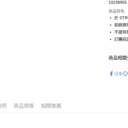
超商取貨
10238955
華南商
LINE Pay
上海商
商品特色
國泰世
於 STR
Apple Pay
臺灣中
如欲辦
匯豐（
街口支付
不提供單
聯邦商
訂購前
元大商
悠遊付
玉山商
台新國
Google Pa
商品相關分
台灣樂
大哥付你
JUJURY 
相關說明
分享
【大哥付
SKIRT / 
AFTEE先
1.本服務
2.付款方
相關說明
JUJURY 
流程，驗
【關於「A
ATM付款
完成交易
PRICE D
AFTEE
3.實際核
便利好安
說明
商品規格
相關推薦
SALE ITE
4.訂單成
１．簡單
消。如遇
２．便利
運送方式
無法說明
３．安心
【繳款方
全家取貨
1.分期款