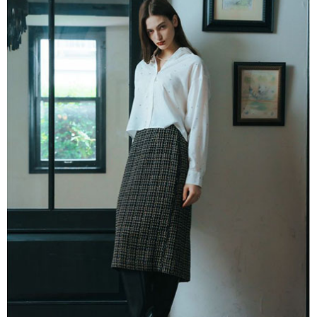
AFTEE先享後付是「在收到商品之後才付款」的支付方式。 讓您購物簡單
3.實際核准額度、可分期數及費用金額請依後續交易確認頁面所載為準。
便利好安心！
4.訂單成立30分鐘內，如未前往確認交易或遇審核未通過，訂單將自動取
１．簡單：不需註冊會員、不需綁卡、不需儲值。
運送方式
消。如遇「轉專審核」未通過狀況，表示未達大哥付你分期系統評分，恕無
２．便利：只要手機號碼，簡訊認證，即可結帳。
法說明評估內容。
３．安心：先確認商品／服務後，再付款。
全家取貨付款
【繳款方式說明】
1.分期款項不併入電信帳單，「大哥付你分期」於每月結算日後寄送繳費提
每筆NT$60，滿NT$1,500(含以上)免運費
【「AFTEE先享後付」結帳流程】
醒簡訊。
１．於結帳方式選擇「AFTEE先享後付」後，將跳轉至「AFTEE先享後付」
2.透過簡訊連結打開帳單後，可選擇「超商條碼／台灣大直營門市／銀行轉
全家純取貨
結帳頁面，進行簡訊認證並確認金額後，即可完成結帳。
帳／街口支付／iPASS MONEY」等通路繳費。
２．訂單成立數日內，您將收到繳費通知簡訊。
每筆NT$60，滿NT$1,500(含以上)免運費
３．收到繳費通知簡訊後14天內，點擊此簡訊中的連結，可透過四大超商／
【注意事項】
ATM／網路銀行／等多元方式進行付款，方視為交易完成。
萊爾富取貨付款
1.本服務係由「台灣大哥大股份有限公司」（以下簡稱本公司）所提供，讓
※ 請注意：結帳手續完成當下不需立刻繳費，但若您需要取消訂單，請聯絡
用戶於交易時，得透過本服務購買商品或服務，並由商店將買賣／分期付款
每筆NT$60，滿NT$1,500(含以上)免運費
購買商品的店家。未經商家同意取消之訂單仍視為有效，需透過AFTEE先享
買賣價金債權讓與本公司後，依約使用本公司帳單繳交帳款。
後付繳納相關費用。
2.基於同意付款使用「大哥付你分期」之契約關係目的，商店將以您的個人
萊爾富純取貨
※ 交易是否成功請以「AFTEE先享後付 」之結帳頁面顯示為準，若有關於
資料（包含姓名、電話或地址）提供予台灣大哥大進項蒐集、處理及利用，
是否繳費成功／繳費後需取消欲退款等相關疑問，請聯繫「AFTEE先享後付
每筆NT$60，滿NT$1,500(含以上)免運費
由本公司與您本人進行分期帳單所需資料之確認、核對及更正。
客戶支援中心」
https://netprotections.freshdesk.com/support/home
3.完整用戶服務條款，請詳閱以下連結：
https://oppay.tw/userRule
7-11取貨付款
【注意事項】
１．透過由恩沛科技股份有限公司提供之「AFTEE先享後付」服務完成之交
每筆NT$60，滿NT$1,500(含以上)免運費
易，需依本服務之必要範圍內提供個人資料，並將交易相關給付款項請求債
權轉讓予恩沛科技股份有限公司。
7-11純取貨
２．關於個人資料處理事宜，請瀏覽以下網址：
每筆NT$60，滿NT$1,500(含以上)免運費
https://aftee.tw/terms/#terms3