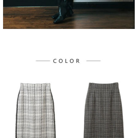
３．未成年的使用者請事先徵得法定代理人或監護人之同意方可使用
宅配
「AFTEE先享後付」，若未經同意申辦者引起之損失，本公司不負相關責
任。
每筆NT$90，滿NT$1,500(含以上)免運費
４．使用「AFTEE先享後付」時，將依據個別帳號之用戶狀況，依本公司即
時審查核予不同之上限額度；若仍有額度不足之情形，本公司將視審查結果
請求用戶進行身份認證。
５．嚴禁一人註冊多個帳號或使用他人資訊註冊。若發現惡意使用之情形，
恩沛科技股份有限公司將有權停止該用戶之使用額度並採取法律行動。