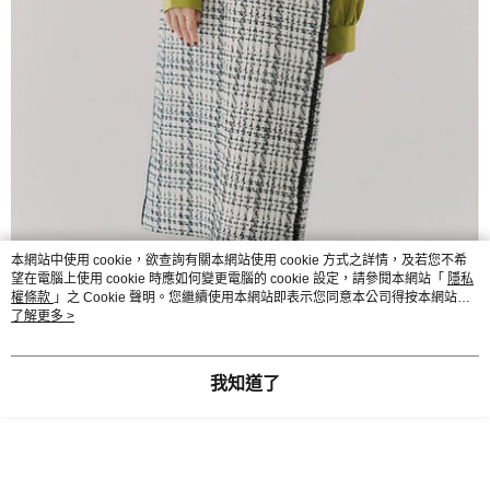
本網站中使用 cookie，欲查詢有關本網站使用 cookie 方式之詳情，及若您不希
望在電腦上使用 cookie 時應如何變更電腦的 cookie 設定，請參閱本網站「
隱私
權條款
」之 Cookie 聲明。您繼續使用本網站即表示您同意本公司得按本網站使
用條款之 Cookie 聲明使用 cookie。
了解更多 >
我知道了