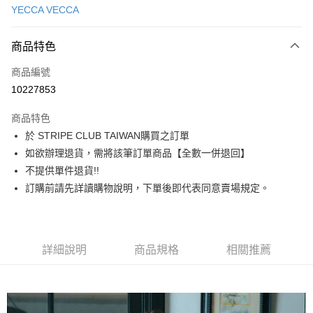
YECCA VECCA
信用卡分期付款
3 期 0 利率 每期
NT$1,526
21家銀行
商品特色
合作金庫商業銀行
第一商業銀行
超商取貨付款
商品編號
華南商業銀行
彰化商業銀行
10227853
LINE Pay
上海商業儲蓄銀行
台北富邦商業銀行
國泰世華商業銀行
兆豐國際商業銀行
商品特色
Apple Pay
臺灣中小企業銀行
台中商業銀行
於 STRIPE CLUB TAIWAN購買之訂單
匯豐（台灣）商業銀行
華泰商業銀行
街口支付
如欲辦理退貨，需將該筆訂單商品【全數一併退回】
聯邦商業銀行
遠東國際商業銀行
元大商業銀行
永豐商業銀行
不提供單件退貨!!
悠遊付
玉山商業銀行
星展（台灣）商業銀行
訂購前請先詳讀購物說明，下單後即代表同意賣場規定。
台新國際商業銀行
中國信託商業銀行
Google Pay
台灣樂天信用卡公司
大哥付你分期
相關說明
詳細說明
商品規格
相關推薦
【大哥付你分期使用說明】
AFTEE先享後付
1.本服務由台灣大哥大提供，台灣大哥大用戶可立即使用無須另外申請。
2.付款方式選擇「大哥付你分期」，訂單成立後會自動跳轉到大哥付的交易
相關說明
流程，驗證手機門號後，選擇欲分期的期數、繳款截止日，確認付款後即完
【關於「AFTEE先享後付」】
成交易。
ATM付款