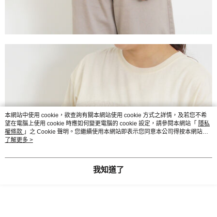
本網站中使用 cookie，欲查詢有關本網站使用 cookie 方式之詳情，及若您不希
望在電腦上使用 cookie 時應如何變更電腦的 cookie 設定，請參閱本網站「
隱私
權條款
」之 Cookie 聲明。您繼續使用本網站即表示您同意本公司得按本網站使
用條款之 Cookie 聲明使用 cookie。
了解更多 >
我知道了