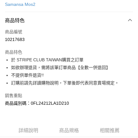
Samansa Mos2
信用卡分期付款
3 期 0 利率 每期
NT$693
21家銀行
商品特色
合作金庫商業銀行
第一商業銀行
超商取貨付款
商品編號
華南商業銀行
彰化商業銀行
10217683
LINE Pay
上海商業儲蓄銀行
台北富邦商業銀行
國泰世華商業銀行
兆豐國際商業銀行
商品特色
Apple Pay
臺灣中小企業銀行
台中商業銀行
於 STRIPE CLUB TAIWAN購買之訂單
匯豐（台灣）商業銀行
華泰商業銀行
街口支付
如欲辦理退貨，需將該筆訂單商品【全數一併退回】
聯邦商業銀行
遠東國際商業銀行
元大商業銀行
永豐商業銀行
不提供單件退貨!!
悠遊付
玉山商業銀行
星展（台灣）商業銀行
訂購前請先詳讀購物說明，下單後即代表同意賣場規定。
台新國際商業銀行
中國信託商業銀行
Google Pay
台灣樂天信用卡公司
銷售重點
大哥付你分期
商品識別碼：0FL24212LA1D210
相關說明
【大哥付你分期使用說明】
AFTEE先享後付
1.本服務由台灣大哥大提供，台灣大哥大用戶可立即使用無須另外申請。
2.付款方式選擇「大哥付你分期」，訂單成立後會自動跳轉到大哥付的交易
相關說明
詳細說明
商品規格
相關推薦
流程，驗證手機門號後，選擇欲分期的期數、繳款截止日，確認付款後即完
【關於「AFTEE先享後付」】
成交易。
ATM付款