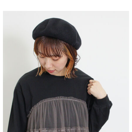
AFTEE先享後付是「在收到商品之後才付款」的支付方式。 讓您購物簡單
3.實際核准額度、可分期數及費用金額請依後續交易確認頁面所載為準。
便利好安心！
4.訂單成立30分鐘內，如未前往確認交易或遇審核未通過，訂單將自動取
１．簡單：不需註冊會員、不需綁卡、不需儲值。
運送方式
消。如遇「轉專審核」未通過狀況，表示未達大哥付你分期系統評分，恕無
２．便利：只要手機號碼，簡訊認證，即可結帳。
法說明評估內容。
３．安心：先確認商品／服務後，再付款。
全家取貨付款
【繳款方式說明】
1.分期款項不併入電信帳單，「大哥付你分期」於每月結算日後寄送繳費提
每筆NT$60，滿NT$388(含以上)免運費
【「AFTEE先享後付」結帳流程】
醒簡訊。
１．於結帳方式選擇「AFTEE先享後付」後，將跳轉至「AFTEE先享後付」
2.透過簡訊連結打開帳單後，可選擇「超商條碼／台灣大直營門市／銀行轉
全家純取貨
結帳頁面，進行簡訊認證並確認金額後，即可完成結帳。
帳／街口支付／iPASS MONEY」等通路繳費。
２．訂單成立數日內，您將收到繳費通知簡訊。
每筆NT$60，滿NT$388(含以上)免運費
３．收到繳費通知簡訊後14天內，點擊此簡訊中的連結，可透過四大超商／
【注意事項】
ATM／網路銀行／等多元方式進行付款，方視為交易完成。
萊爾富取貨付款
1.本服務係由「台灣大哥大股份有限公司」（以下簡稱本公司）所提供，讓
※ 請注意：結帳手續完成當下不需立刻繳費，但若您需要取消訂單，請聯絡
用戶於交易時，得透過本服務購買商品或服務，並由商店將買賣／分期付款
每筆NT$60，滿NT$888(含以上)免運費
購買商品的店家。未經商家同意取消之訂單仍視為有效，需透過AFTEE先享
買賣價金債權讓與本公司後，依約使用本公司帳單繳交帳款。
後付繳納相關費用。
2.基於同意付款使用「大哥付你分期」之契約關係目的，商店將以您的個人
萊爾富純取貨
※ 交易是否成功請以「AFTEE先享後付 」之結帳頁面顯示為準，若有關於
資料（包含姓名、電話或地址）提供予台灣大哥大進項蒐集、處理及利用，
是否繳費成功／繳費後需取消欲退款等相關疑問，請聯繫「AFTEE先享後付
每筆NT$60，滿NT$888(含以上)免運費
由本公司與您本人進行分期帳單所需資料之確認、核對及更正。
客戶支援中心」
https://netprotections.freshdesk.com/support/home
3.完整用戶服務條款，請詳閱以下連結：
https://oppay.tw/userRule
7-11取貨付款
【注意事項】
１．透過由恩沛科技股份有限公司提供之「AFTEE先享後付」服務完成之交
每筆NT$60，滿NT$888(含以上)免運費
易，需依本服務之必要範圍內提供個人資料，並將交易相關給付款項請求債
權轉讓予恩沛科技股份有限公司。
7-11純取貨
２．關於個人資料處理事宜，請瀏覽以下網址：
每筆NT$60，滿NT$888(含以上)免運費
https://aftee.tw/terms/#terms3