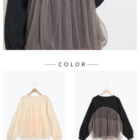
３．未成年的使用者請事先徵得法定代理人或監護人之同意方可使用
宅配
「AFTEE先享後付」，若未經同意申辦者引起之損失，本公司不負相關責
任。
每筆NT$90，滿NT$888(含以上)免運費
４．使用「AFTEE先享後付」時，將依據個別帳號之用戶狀況，依本公司即
時審查核予不同之上限額度；若仍有額度不足之情形，本公司將視審查結果
請求用戶進行身份認證。
５．嚴禁一人註冊多個帳號或使用他人資訊註冊。若發現惡意使用之情形，
恩沛科技股份有限公司將有權停止該用戶之使用額度並採取法律行動。