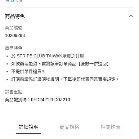
Te chichi
信用卡分期付款
3 期 0 利率 每期
NT$910
21家銀行
商品特色
合作金庫商業銀行
第一商業銀行
超商取貨付款
商品編號
華南商業銀行
彰化商業銀行
10209288
LINE Pay
上海商業儲蓄銀行
台北富邦商業銀行
國泰世華商業銀行
兆豐國際商業銀行
商品特色
Apple Pay
臺灣中小企業銀行
台中商業銀行
於 STRIPE CLUB TAIWAN購買之訂單
匯豐（台灣）商業銀行
華泰商業銀行
街口支付
如欲辦理退貨，需將該筆訂單商品【全數一併退回】
聯邦商業銀行
遠東國際商業銀行
元大商業銀行
永豐商業銀行
不提供單件退貨!!
悠遊付
玉山商業銀行
星展（台灣）商業銀行
訂購前請先詳讀購物說明，下單後即代表同意賣場規定。
台新國際商業銀行
中國信託商業銀行
Google Pay
台灣樂天信用卡公司
銷售重點
大哥付你分期
商品識別碼：0FD24212LD0Z210
相關說明
【大哥付你分期使用說明】
AFTEE先享後付
1.本服務由台灣大哥大提供，台灣大哥大用戶可立即使用無須另外申請。
2.付款方式選擇「大哥付你分期」，訂單成立後會自動跳轉到大哥付的交易
相關說明
詳細說明
商品規格
相關推薦
流程，驗證手機門號後，選擇欲分期的期數、繳款截止日，確認付款後即完
【關於「AFTEE先享後付」】
成交易。
ATM付款
AFTEE先享後付是「在收到商品之後才付款」的支付方式。 讓您購物簡單
3.實際核准額度、可分期數及費用金額請依後續交易確認頁面所載為準。