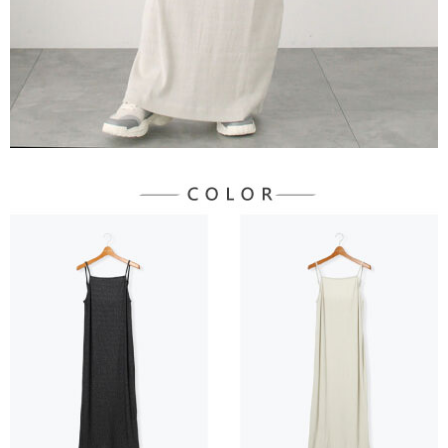
宅配
「AFTEE先享後付」，若未經同意申辦者引起之損失，本公司不負相關責
任。
每筆NT$90，滿NT$1,500(含以上)免運費
４．使用「AFTEE先享後付」時，將依據個別帳號之用戶狀況，依本公司即
時審查核予不同之上限額度；若仍有額度不足之情形，本公司將視審查結果
請求用戶進行身份認證。
５．嚴禁一人註冊多個帳號或使用他人資訊註冊。若發現惡意使用之情形，
恩沛科技股份有限公司將有權停止該用戶之使用額度並採取法律行動。