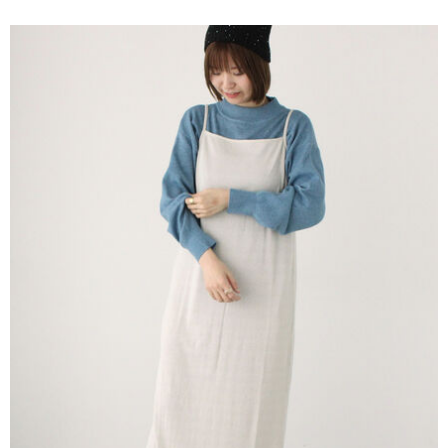
便利好安心！
4.訂單成立30分鐘內，如未前往確認交易或遇審核未通過，訂單將自動取
１．簡單：不需註冊會員、不需綁卡、不需儲值。
運送方式
消。如遇「轉專審核」未通過狀況，表示未達大哥付你分期系統評分，恕無
２．便利：只要手機號碼，簡訊認證，即可結帳。
法說明評估內容。
３．安心：先確認商品／服務後，再付款。
全家取貨付款
【繳款方式說明】
1.分期款項不併入電信帳單，「大哥付你分期」於每月結算日後寄送繳費提
每筆NT$60，滿NT$1,500(含以上)免運費
【「AFTEE先享後付」結帳流程】
醒簡訊。
１．於結帳方式選擇「AFTEE先享後付」後，將跳轉至「AFTEE先享後付」
2.透過簡訊連結打開帳單後，可選擇「超商條碼／台灣大直營門市／銀行轉
全家純取貨
結帳頁面，進行簡訊認證並確認金額後，即可完成結帳。
帳／街口支付／iPASS MONEY」等通路繳費。
２．訂單成立數日內，您將收到繳費通知簡訊。
每筆NT$60，滿NT$1,500(含以上)免運費
３．收到繳費通知簡訊後14天內，點擊此簡訊中的連結，可透過四大超商／
【注意事項】
ATM／網路銀行／等多元方式進行付款，方視為交易完成。
萊爾富取貨付款
1.本服務係由「台灣大哥大股份有限公司」（以下簡稱本公司）所提供，讓
※ 請注意：結帳手續完成當下不需立刻繳費，但若您需要取消訂單，請聯絡
用戶於交易時，得透過本服務購買商品或服務，並由商店將買賣／分期付款
每筆NT$60，滿NT$1,500(含以上)免運費
購買商品的店家。未經商家同意取消之訂單仍視為有效，需透過AFTEE先享
買賣價金債權讓與本公司後，依約使用本公司帳單繳交帳款。
後付繳納相關費用。
2.基於同意付款使用「大哥付你分期」之契約關係目的，商店將以您的個人
萊爾富純取貨
※ 交易是否成功請以「AFTEE先享後付 」之結帳頁面顯示為準，若有關於
資料（包含姓名、電話或地址）提供予台灣大哥大進項蒐集、處理及利用，
是否繳費成功／繳費後需取消欲退款等相關疑問，請聯繫「AFTEE先享後付
每筆NT$60，滿NT$1,500(含以上)免運費
由本公司與您本人進行分期帳單所需資料之確認、核對及更正。
客戶支援中心」
https://netprotections.freshdesk.com/support/home
3.完整用戶服務條款，請詳閱以下連結：
https://oppay.tw/userRule
7-11取貨付款
【注意事項】
１．透過由恩沛科技股份有限公司提供之「AFTEE先享後付」服務完成之交
每筆NT$60，滿NT$1,500(含以上)免運費
易，需依本服務之必要範圍內提供個人資料，並將交易相關給付款項請求債
權轉讓予恩沛科技股份有限公司。
7-11純取貨
２．關於個人資料處理事宜，請瀏覽以下網址：
每筆NT$60，滿NT$1,500(含以上)免運費
https://aftee.tw/terms/#terms3
３．未成年的使用者請事先徵得法定代理人或監護人之同意方可使用