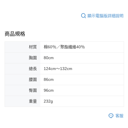
顯示電腦版詳細說明
商品規格
材質
棉60％／聚酯纎維40％
胸圍
80cm
總長
124cm～132cm
腰圍
86cm
臀圍
96cm
重量
232g
客服