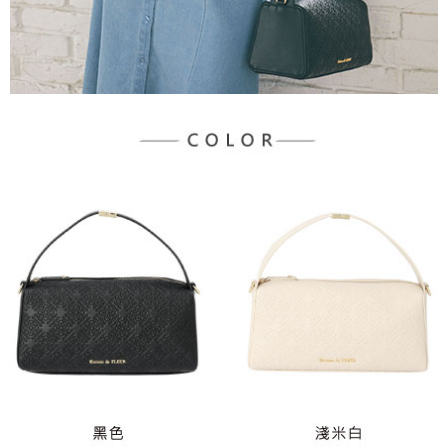
３．未成年的使用者請事先徵得法定代理人或監護人之同意方可使用
宅配
「AFTEE先享後付」，若未經同意申辦者引起之損失，本公司不負相關責
任。
每筆NT$90，滿NT$888(含以上)免運費
４．使用「AFTEE先享後付」時，將依據個別帳號之用戶狀況，依本公司即
時審查核予不同之上限額度；若仍有額度不足之情形，本公司將視審查結果
請求用戶進行身份認證。
５．嚴禁一人註冊多個帳號或使用他人資訊註冊。若發現惡意使用之情形，
恩沛科技股份有限公司將有權停止該用戶之使用額度並採取法律行動。