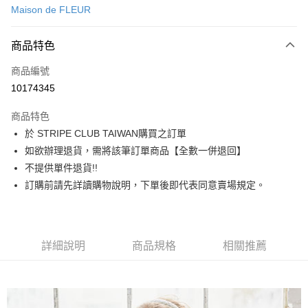
Maison de FLEUR
信用卡分期付款
3 期 0 利率 每期
NT$1,403
21家銀行
商品特色
合作金庫商業銀行
第一商業銀行
超商取貨付款
商品編號
華南商業銀行
彰化商業銀行
10174345
LINE Pay
上海商業儲蓄銀行
台北富邦商業銀行
國泰世華商業銀行
兆豐國際商業銀行
商品特色
Apple Pay
臺灣中小企業銀行
台中商業銀行
於 STRIPE CLUB TAIWAN購買之訂單
匯豐（台灣）商業銀行
華泰商業銀行
街口支付
如欲辦理退貨，需將該筆訂單商品【全數一併退回】
聯邦商業銀行
遠東國際商業銀行
元大商業銀行
永豐商業銀行
不提供單件退貨!!
悠遊付
玉山商業銀行
星展（台灣）商業銀行
訂購前請先詳讀購物說明，下單後即代表同意賣場規定。
台新國際商業銀行
中國信託商業銀行
Google Pay
台灣樂天信用卡公司
大哥付你分期
相關說明
詳細說明
商品規格
相關推薦
【大哥付你分期使用說明】
AFTEE先享後付
1.本服務由台灣大哥大提供，台灣大哥大用戶可立即使用無須另外申請。
2.付款方式選擇「大哥付你分期」，訂單成立後會自動跳轉到大哥付的交易
相關說明
流程，驗證手機門號後，選擇欲分期的期數、繳款截止日，確認付款後即完
【關於「AFTEE先享後付」】
成交易。
ATM付款