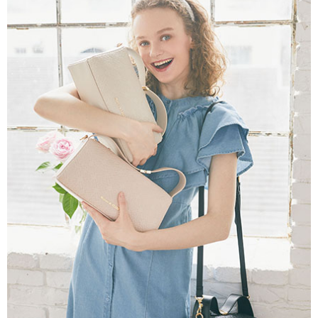
AFTEE先享後付是「在收到商品之後才付款」的支付方式。 讓您購物簡單
3.實際核准額度、可分期數及費用金額請依後續交易確認頁面所載為準。
便利好安心！
4.訂單成立30分鐘內，如未前往確認交易或遇審核未通過，訂單將自動取
１．簡單：不需註冊會員、不需綁卡、不需儲值。
運送方式
消。如遇「轉專審核」未通過狀況，表示未達大哥付你分期系統評分，恕無
２．便利：只要手機號碼，簡訊認證，即可結帳。
法說明評估內容。
３．安心：先確認商品／服務後，再付款。
全家取貨付款
【繳款方式說明】
1.分期款項不併入電信帳單，「大哥付你分期」於每月結算日後寄送繳費提
每筆NT$60，滿NT$388(含以上)免運費
【「AFTEE先享後付」結帳流程】
醒簡訊。
１．於結帳方式選擇「AFTEE先享後付」後，將跳轉至「AFTEE先享後付」
2.透過簡訊連結打開帳單後，可選擇「超商條碼／台灣大直營門市／銀行轉
全家純取貨
結帳頁面，進行簡訊認證並確認金額後，即可完成結帳。
帳／街口支付／iPASS MONEY」等通路繳費。
２．訂單成立數日內，您將收到繳費通知簡訊。
每筆NT$60，滿NT$388(含以上)免運費
３．收到繳費通知簡訊後14天內，點擊此簡訊中的連結，可透過四大超商／
【注意事項】
ATM／網路銀行／等多元方式進行付款，方視為交易完成。
萊爾富取貨付款
1.本服務係由「台灣大哥大股份有限公司」（以下簡稱本公司）所提供，讓
※ 請注意：結帳手續完成當下不需立刻繳費，但若您需要取消訂單，請聯絡
用戶於交易時，得透過本服務購買商品或服務，並由商店將買賣／分期付款
每筆NT$60，滿NT$888(含以上)免運費
購買商品的店家。未經商家同意取消之訂單仍視為有效，需透過AFTEE先享
買賣價金債權讓與本公司後，依約使用本公司帳單繳交帳款。
後付繳納相關費用。
2.基於同意付款使用「大哥付你分期」之契約關係目的，商店將以您的個人
萊爾富純取貨
※ 交易是否成功請以「AFTEE先享後付 」之結帳頁面顯示為準，若有關於
資料（包含姓名、電話或地址）提供予台灣大哥大進項蒐集、處理及利用，
是否繳費成功／繳費後需取消欲退款等相關疑問，請聯繫「AFTEE先享後付
每筆NT$60，滿NT$888(含以上)免運費
由本公司與您本人進行分期帳單所需資料之確認、核對及更正。
客戶支援中心」
https://netprotections.freshdesk.com/support/home
3.完整用戶服務條款，請詳閱以下連結：
https://oppay.tw/userRule
7-11取貨付款
【注意事項】
１．透過由恩沛科技股份有限公司提供之「AFTEE先享後付」服務完成之交
每筆NT$60，滿NT$888(含以上)免運費
易，需依本服務之必要範圍內提供個人資料，並將交易相關給付款項請求債
權轉讓予恩沛科技股份有限公司。
7-11純取貨
２．關於個人資料處理事宜，請瀏覽以下網址：
每筆NT$60，滿NT$888(含以上)免運費
https://aftee.tw/terms/#terms3