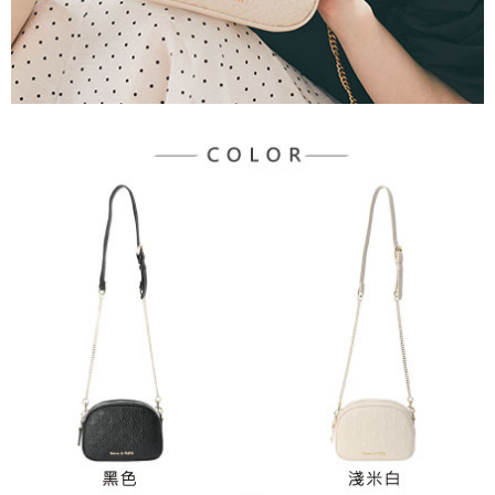
３．未成年的使用者請事先徵得法定代理人或監護人之同意方可使用
宅配
「AFTEE先享後付」，若未經同意申辦者引起之損失，本公司不負相關責
任。
每筆NT$90，滿NT$888(含以上)免運費
４．使用「AFTEE先享後付」時，將依據個別帳號之用戶狀況，依本公司即
時審查核予不同之上限額度；若仍有額度不足之情形，本公司將視審查結果
請求用戶進行身份認證。
５．嚴禁一人註冊多個帳號或使用他人資訊註冊。若發現惡意使用之情形，
恩沛科技股份有限公司將有權停止該用戶之使用額度並採取法律行動。