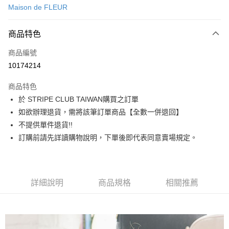
Maison de FLEUR
信用卡分期付款
3 期 0 利率 每期
NT$1,403
21家銀行
商品特色
合作金庫商業銀行
第一商業銀行
超商取貨付款
商品編號
華南商業銀行
彰化商業銀行
10174214
LINE Pay
上海商業儲蓄銀行
台北富邦商業銀行
國泰世華商業銀行
兆豐國際商業銀行
商品特色
Apple Pay
臺灣中小企業銀行
台中商業銀行
於 STRIPE CLUB TAIWAN購買之訂單
匯豐（台灣）商業銀行
華泰商業銀行
街口支付
如欲辦理退貨，需將該筆訂單商品【全數一併退回】
聯邦商業銀行
遠東國際商業銀行
元大商業銀行
永豐商業銀行
不提供單件退貨!!
悠遊付
玉山商業銀行
星展（台灣）商業銀行
訂購前請先詳讀購物說明，下單後即代表同意賣場規定。
台新國際商業銀行
中國信託商業銀行
Google Pay
台灣樂天信用卡公司
大哥付你分期
相關說明
詳細說明
商品規格
相關推薦
【大哥付你分期使用說明】
AFTEE先享後付
1.本服務由台灣大哥大提供，台灣大哥大用戶可立即使用無須另外申請。
2.付款方式選擇「大哥付你分期」，訂單成立後會自動跳轉到大哥付的交易
相關說明
流程，驗證手機門號後，選擇欲分期的期數、繳款截止日，確認付款後即完
【關於「AFTEE先享後付」】
成交易。
ATM付款