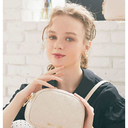
AFTEE先享後付是「在收到商品之後才付款」的支付方式。 讓您購物簡單
3.實際核准額度、可分期數及費用金額請依後續交易確認頁面所載為準。
便利好安心！
4.訂單成立30分鐘內，如未前往確認交易或遇審核未通過，訂單將自動取
１．簡單：不需註冊會員、不需綁卡、不需儲值。
運送方式
消。如遇「轉專審核」未通過狀況，表示未達大哥付你分期系統評分，恕無
２．便利：只要手機號碼，簡訊認證，即可結帳。
法說明評估內容。
３．安心：先確認商品／服務後，再付款。
全家取貨付款
【繳款方式說明】
1.分期款項不併入電信帳單，「大哥付你分期」於每月結算日後寄送繳費提
每筆NT$60，滿NT$388(含以上)免運費
【「AFTEE先享後付」結帳流程】
醒簡訊。
１．於結帳方式選擇「AFTEE先享後付」後，將跳轉至「AFTEE先享後付」
2.透過簡訊連結打開帳單後，可選擇「超商條碼／台灣大直營門市／銀行轉
全家純取貨
結帳頁面，進行簡訊認證並確認金額後，即可完成結帳。
帳／街口支付／iPASS MONEY」等通路繳費。
２．訂單成立數日內，您將收到繳費通知簡訊。
每筆NT$60，滿NT$388(含以上)免運費
３．收到繳費通知簡訊後14天內，點擊此簡訊中的連結，可透過四大超商／
【注意事項】
ATM／網路銀行／等多元方式進行付款，方視為交易完成。
萊爾富取貨付款
1.本服務係由「台灣大哥大股份有限公司」（以下簡稱本公司）所提供，讓
※ 請注意：結帳手續完成當下不需立刻繳費，但若您需要取消訂單，請聯絡
用戶於交易時，得透過本服務購買商品或服務，並由商店將買賣／分期付款
每筆NT$60，滿NT$888(含以上)免運費
購買商品的店家。未經商家同意取消之訂單仍視為有效，需透過AFTEE先享
買賣價金債權讓與本公司後，依約使用本公司帳單繳交帳款。
後付繳納相關費用。
2.基於同意付款使用「大哥付你分期」之契約關係目的，商店將以您的個人
萊爾富純取貨
※ 交易是否成功請以「AFTEE先享後付 」之結帳頁面顯示為準，若有關於
資料（包含姓名、電話或地址）提供予台灣大哥大進項蒐集、處理及利用，
是否繳費成功／繳費後需取消欲退款等相關疑問，請聯繫「AFTEE先享後付
每筆NT$60，滿NT$888(含以上)免運費
由本公司與您本人進行分期帳單所需資料之確認、核對及更正。
客戶支援中心」
https://netprotections.freshdesk.com/support/home
3.完整用戶服務條款，請詳閱以下連結：
https://oppay.tw/userRule
7-11取貨付款
【注意事項】
１．透過由恩沛科技股份有限公司提供之「AFTEE先享後付」服務完成之交
每筆NT$60，滿NT$888(含以上)免運費
易，需依本服務之必要範圍內提供個人資料，並將交易相關給付款項請求債
權轉讓予恩沛科技股份有限公司。
7-11純取貨
２．關於個人資料處理事宜，請瀏覽以下網址：
每筆NT$60，滿NT$888(含以上)免運費
https://aftee.tw/terms/#terms3