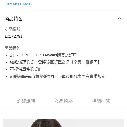
Samansa Mos2
信用卡分期付款
3 期 0 利率 每期
NT$910
21家銀行
商品特色
合作金庫商業銀行
第一商業銀行
超商取貨付款
商品編號
華南商業銀行
彰化商業銀行
10172791
LINE Pay
上海商業儲蓄銀行
台北富邦商業銀行
國泰世華商業銀行
兆豐國際商業銀行
商品特色
Apple Pay
臺灣中小企業銀行
台中商業銀行
於 STRIPE CLUB TAIWAN購買之訂單
匯豐（台灣）商業銀行
華泰商業銀行
街口支付
如欲辦理退貨，需將該筆訂單商品【全數一併退回】
聯邦商業銀行
遠東國際商業銀行
元大商業銀行
永豐商業銀行
不提供單件退貨!!
悠遊付
玉山商業銀行
星展（台灣）商業銀行
訂購前請先詳讀購物說明，下單後即代表同意賣場規定。
台新國際商業銀行
中國信託商業銀行
Google Pay
台灣樂天信用卡公司
大哥付你分期
相關說明
詳細說明
商品規格
相關推薦
【大哥付你分期使用說明】
AFTEE先享後付
1.本服務由台灣大哥大提供，台灣大哥大用戶可立即使用無須另外申請。
2.付款方式選擇「大哥付你分期」，訂單成立後會自動跳轉到大哥付的交易
相關說明
流程，驗證手機門號後，選擇欲分期的期數、繳款截止日，確認付款後即完
【關於「AFTEE先享後付」】
成交易。
ATM付款