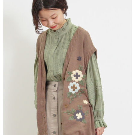
AFTEE先享後付是「在收到商品之後才付款」的支付方式。 讓您購物簡單
3.實際核准額度、可分期數及費用金額請依後續交易確認頁面所載為準。
便利好安心！
4.訂單成立30分鐘內，如未前往確認交易或遇審核未通過，訂單將自動取
１．簡單：不需註冊會員、不需綁卡、不需儲值。
運送方式
消。如遇「轉專審核」未通過狀況，表示未達大哥付你分期系統評分，恕無
２．便利：只要手機號碼，簡訊認證，即可結帳。
法說明評估內容。
３．安心：先確認商品／服務後，再付款。
全家取貨付款
【繳款方式說明】
1.分期款項不併入電信帳單，「大哥付你分期」於每月結算日後寄送繳費提
每筆NT$60，滿NT$388(含以上)免運費
【「AFTEE先享後付」結帳流程】
醒簡訊。
１．於結帳方式選擇「AFTEE先享後付」後，將跳轉至「AFTEE先享後付」
2.透過簡訊連結打開帳單後，可選擇「超商條碼／台灣大直營門市／銀行轉
全家純取貨
結帳頁面，進行簡訊認證並確認金額後，即可完成結帳。
帳／街口支付／iPASS MONEY」等通路繳費。
２．訂單成立數日內，您將收到繳費通知簡訊。
每筆NT$60，滿NT$388(含以上)免運費
３．收到繳費通知簡訊後14天內，點擊此簡訊中的連結，可透過四大超商／
【注意事項】
ATM／網路銀行／等多元方式進行付款，方視為交易完成。
萊爾富取貨付款
1.本服務係由「台灣大哥大股份有限公司」（以下簡稱本公司）所提供，讓
※ 請注意：結帳手續完成當下不需立刻繳費，但若您需要取消訂單，請聯絡
用戶於交易時，得透過本服務購買商品或服務，並由商店將買賣／分期付款
每筆NT$60，滿NT$888(含以上)免運費
購買商品的店家。未經商家同意取消之訂單仍視為有效，需透過AFTEE先享
買賣價金債權讓與本公司後，依約使用本公司帳單繳交帳款。
後付繳納相關費用。
2.基於同意付款使用「大哥付你分期」之契約關係目的，商店將以您的個人
萊爾富純取貨
※ 交易是否成功請以「AFTEE先享後付 」之結帳頁面顯示為準，若有關於
資料（包含姓名、電話或地址）提供予台灣大哥大進項蒐集、處理及利用，
是否繳費成功／繳費後需取消欲退款等相關疑問，請聯繫「AFTEE先享後付
每筆NT$60，滿NT$888(含以上)免運費
由本公司與您本人進行分期帳單所需資料之確認、核對及更正。
客戶支援中心」
https://netprotections.freshdesk.com/support/home
3.完整用戶服務條款，請詳閱以下連結：
https://oppay.tw/userRule
7-11取貨付款
【注意事項】
１．透過由恩沛科技股份有限公司提供之「AFTEE先享後付」服務完成之交
每筆NT$60，滿NT$888(含以上)免運費
易，需依本服務之必要範圍內提供個人資料，並將交易相關給付款項請求債
權轉讓予恩沛科技股份有限公司。
7-11純取貨
２．關於個人資料處理事宜，請瀏覽以下網址：
每筆NT$60，滿NT$888(含以上)免運費
https://aftee.tw/terms/#terms3