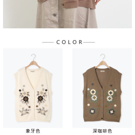
３．未成年的使用者請事先徵得法定代理人或監護人之同意方可使用
宅配
「AFTEE先享後付」，若未經同意申辦者引起之損失，本公司不負相關責
任。
每筆NT$90，滿NT$888(含以上)免運費
４．使用「AFTEE先享後付」時，將依據個別帳號之用戶狀況，依本公司即
時審查核予不同之上限額度；若仍有額度不足之情形，本公司將視審查結果
請求用戶進行身份認證。
５．嚴禁一人註冊多個帳號或使用他人資訊註冊。若發現惡意使用之情形，
恩沛科技股份有限公司將有權停止該用戶之使用額度並採取法律行動。