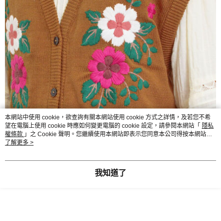
本網站中使用 cookie，欲查詢有關本網站使用 cookie 方式之詳情，及若您不希
望在電腦上使用 cookie 時應如何變更電腦的 cookie 設定，請參閱本網站「
隱私
權條款
」之 Cookie 聲明。您繼續使用本網站即表示您同意本公司得按本網站使
用條款之 Cookie 聲明使用 cookie。
了解更多 >
我知道了