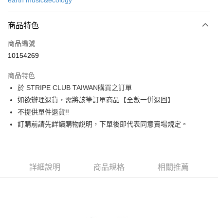
earth music&ecology
信用卡分期付款
3 期 0 利率 每期
NT$760
21家銀行
商品特色
合作金庫商業銀行
第一商業銀行
超商取貨付款
商品編號
華南商業銀行
彰化商業銀行
10154269
LINE Pay
上海商業儲蓄銀行
台北富邦商業銀行
國泰世華商業銀行
兆豐國際商業銀行
商品特色
Apple Pay
臺灣中小企業銀行
台中商業銀行
於 STRIPE CLUB TAIWAN購買之訂單
匯豐（台灣）商業銀行
華泰商業銀行
街口支付
如欲辦理退貨，需將該筆訂單商品【全數一併退回】
聯邦商業銀行
遠東國際商業銀行
元大商業銀行
永豐商業銀行
不提供單件退貨!!
悠遊付
玉山商業銀行
星展（台灣）商業銀行
訂購前請先詳讀購物說明，下單後即代表同意賣場規定。
台新國際商業銀行
中國信託商業銀行
Google Pay
台灣樂天信用卡公司
大哥付你分期
相關說明
詳細說明
商品規格
相關推薦
【大哥付你分期使用說明】
AFTEE先享後付
1.本服務由台灣大哥大提供，台灣大哥大用戶可立即使用無須另外申請。
2.付款方式選擇「大哥付你分期」，訂單成立後會自動跳轉到大哥付的交易
相關說明
流程，驗證手機門號後，選擇欲分期的期數、繳款截止日，確認付款後即完
【關於「AFTEE先享後付」】
成交易。
ATM付款
AFTEE先享後付是「在收到商品之後才付款」的支付方式。 讓您購物簡單
3.實際核准額度、可分期數及費用金額請依後續交易確認頁面所載為準。