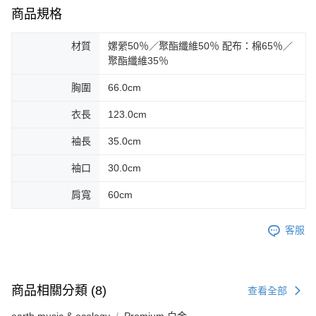
商品規格
材質
嫘縈50％／聚酯纖維50％ 配布：棉65％／
聚酯纖維35％
胸圍
66.0cm
衣長
123.0cm
袖長
35.0cm
袖口
30.0cm
肩寬
60cm
客服
商品相關分類 (8)
查看全部
earth music & ecology
Premium 白金