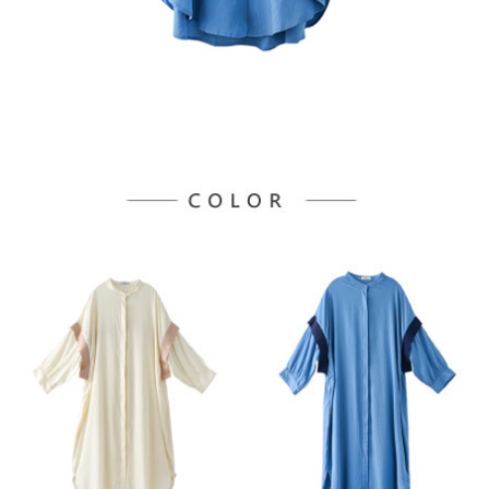
宅配
「AFTEE先享後付」，若未經同意申辦者引起之損失，本公司不負相關責
任。
每筆NT$90，滿NT$888(含以上)免運費
４．使用「AFTEE先享後付」時，將依據個別帳號之用戶狀況，依本公司即
時審查核予不同之上限額度；若仍有額度不足之情形，本公司將視審查結果
請求用戶進行身份認證。
５．嚴禁一人註冊多個帳號或使用他人資訊註冊。若發現惡意使用之情形，
恩沛科技股份有限公司將有權停止該用戶之使用額度並採取法律行動。