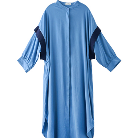
便利好安心！
4.訂單成立30分鐘內，如未前往確認交易或遇審核未通過，訂單將自動取
１．簡單：不需註冊會員、不需綁卡、不需儲值。
運送方式
消。如遇「轉專審核」未通過狀況，表示未達大哥付你分期系統評分，恕無
２．便利：只要手機號碼，簡訊認證，即可結帳。
法說明評估內容。
３．安心：先確認商品／服務後，再付款。
全家取貨付款
【繳款方式說明】
1.分期款項不併入電信帳單，「大哥付你分期」於每月結算日後寄送繳費提
每筆NT$60，滿NT$388(含以上)免運費
【「AFTEE先享後付」結帳流程】
醒簡訊。
１．於結帳方式選擇「AFTEE先享後付」後，將跳轉至「AFTEE先享後付」
2.透過簡訊連結打開帳單後，可選擇「超商條碼／台灣大直營門市／銀行轉
全家純取貨
結帳頁面，進行簡訊認證並確認金額後，即可完成結帳。
帳／街口支付／iPASS MONEY」等通路繳費。
２．訂單成立數日內，您將收到繳費通知簡訊。
每筆NT$60，滿NT$388(含以上)免運費
３．收到繳費通知簡訊後14天內，點擊此簡訊中的連結，可透過四大超商／
【注意事項】
ATM／網路銀行／等多元方式進行付款，方視為交易完成。
萊爾富取貨付款
1.本服務係由「台灣大哥大股份有限公司」（以下簡稱本公司）所提供，讓
※ 請注意：結帳手續完成當下不需立刻繳費，但若您需要取消訂單，請聯絡
用戶於交易時，得透過本服務購買商品或服務，並由商店將買賣／分期付款
每筆NT$60，滿NT$888(含以上)免運費
購買商品的店家。未經商家同意取消之訂單仍視為有效，需透過AFTEE先享
買賣價金債權讓與本公司後，依約使用本公司帳單繳交帳款。
後付繳納相關費用。
2.基於同意付款使用「大哥付你分期」之契約關係目的，商店將以您的個人
萊爾富純取貨
※ 交易是否成功請以「AFTEE先享後付 」之結帳頁面顯示為準，若有關於
資料（包含姓名、電話或地址）提供予台灣大哥大進項蒐集、處理及利用，
是否繳費成功／繳費後需取消欲退款等相關疑問，請聯繫「AFTEE先享後付
每筆NT$60，滿NT$888(含以上)免運費
由本公司與您本人進行分期帳單所需資料之確認、核對及更正。
客戶支援中心」
https://netprotections.freshdesk.com/support/home
3.完整用戶服務條款，請詳閱以下連結：
https://oppay.tw/userRule
7-11取貨付款
【注意事項】
１．透過由恩沛科技股份有限公司提供之「AFTEE先享後付」服務完成之交
每筆NT$60，滿NT$888(含以上)免運費
易，需依本服務之必要範圍內提供個人資料，並將交易相關給付款項請求債
權轉讓予恩沛科技股份有限公司。
7-11純取貨
２．關於個人資料處理事宜，請瀏覽以下網址：
每筆NT$60，滿NT$888(含以上)免運費
https://aftee.tw/terms/#terms3
３．未成年的使用者請事先徵得法定代理人或監護人之同意方可使用