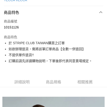
YECCA VECCA
信用卡分期付款
3 期 0 利率 每期
NT$1,146
21家銀行
商品特色
合作金庫商業銀行
第一商業銀行
超商取貨付款
商品編號
華南商業銀行
彰化商業銀行
10151126
LINE Pay
上海商業儲蓄銀行
台北富邦商業銀行
國泰世華商業銀行
兆豐國際商業銀行
商品特色
Apple Pay
臺灣中小企業銀行
台中商業銀行
於 STRIPE CLUB TAIWAN購買之訂單
匯豐（台灣）商業銀行
華泰商業銀行
街口支付
如欲辦理退貨，需將該筆訂單商品【全數一併退回】
聯邦商業銀行
遠東國際商業銀行
元大商業銀行
永豐商業銀行
不提供單件退貨!!
悠遊付
玉山商業銀行
星展（台灣）商業銀行
訂購前請先詳讀購物說明，下單後即代表同意賣場規定。
台新國際商業銀行
中國信託商業銀行
Google Pay
台灣樂天信用卡公司
大哥付你分期
相關說明
詳細說明
商品規格
相關推薦
【大哥付你分期使用說明】
AFTEE先享後付
1.本服務由台灣大哥大提供，台灣大哥大用戶可立即使用無須另外申請。
2.付款方式選擇「大哥付你分期」，訂單成立後會自動跳轉到大哥付的交易
相關說明
流程，驗證手機門號後，選擇欲分期的期數、繳款截止日，確認付款後即完
【關於「AFTEE先享後付」】
成交易。
ATM付款
AFTEE先享後付是「在收到商品之後才付款」的支付方式。 讓您購物簡單
3.實際核准額度、可分期數及費用金額請依後續交易確認頁面所載為準。