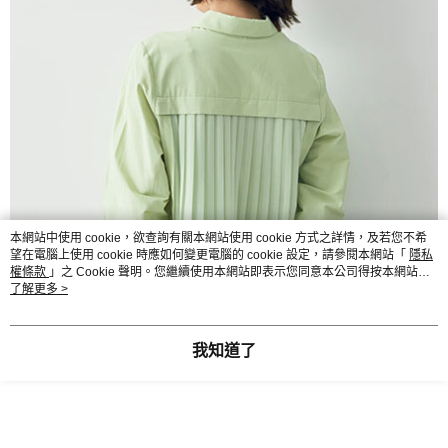
本網站中使用 cookie，欲查詢有關本網站使用 cookie 方式之詳情，及若您不希
望在電腦上使用 cookie 時應如何變更電腦的 cookie 設定，請參閱本網站「
隱私
權條款
」之 Cookie 聲明。您繼續使用本網站即表示您同意本公司得按本網站使
用條款之 Cookie 聲明使用 cookie。
了解更多 >
我知道了