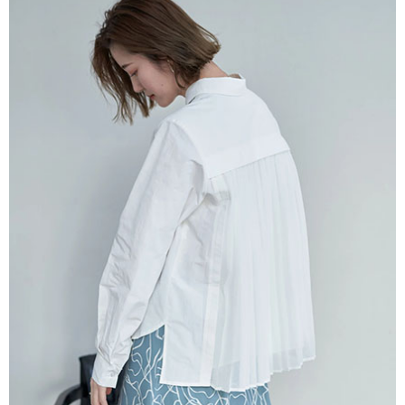
便利好安心！
4.訂單成立30分鐘內，如未前往確認交易或遇審核未通過，訂單將自動取
１．簡單：不需註冊會員、不需綁卡、不需儲值。
運送方式
消。如遇「轉專審核」未通過狀況，表示未達大哥付你分期系統評分，恕無
２．便利：只要手機號碼，簡訊認證，即可結帳。
法說明評估內容。
３．安心：先確認商品／服務後，再付款。
全家取貨付款
【繳款方式說明】
1.分期款項不併入電信帳單，「大哥付你分期」於每月結算日後寄送繳費提
每筆NT$60，滿NT$388(含以上)免運費
【「AFTEE先享後付」結帳流程】
醒簡訊。
１．於結帳方式選擇「AFTEE先享後付」後，將跳轉至「AFTEE先享後付」
2.透過簡訊連結打開帳單後，可選擇「超商條碼／台灣大直營門市／銀行轉
全家純取貨
結帳頁面，進行簡訊認證並確認金額後，即可完成結帳。
帳／街口支付／iPASS MONEY」等通路繳費。
２．訂單成立數日內，您將收到繳費通知簡訊。
每筆NT$60，滿NT$388(含以上)免運費
３．收到繳費通知簡訊後14天內，點擊此簡訊中的連結，可透過四大超商／
【注意事項】
ATM／網路銀行／等多元方式進行付款，方視為交易完成。
萊爾富取貨付款
1.本服務係由「台灣大哥大股份有限公司」（以下簡稱本公司）所提供，讓
※ 請注意：結帳手續完成當下不需立刻繳費，但若您需要取消訂單，請聯絡
用戶於交易時，得透過本服務購買商品或服務，並由商店將買賣／分期付款
每筆NT$60，滿NT$888(含以上)免運費
購買商品的店家。未經商家同意取消之訂單仍視為有效，需透過AFTEE先享
買賣價金債權讓與本公司後，依約使用本公司帳單繳交帳款。
後付繳納相關費用。
2.基於同意付款使用「大哥付你分期」之契約關係目的，商店將以您的個人
萊爾富純取貨
※ 交易是否成功請以「AFTEE先享後付 」之結帳頁面顯示為準，若有關於
資料（包含姓名、電話或地址）提供予台灣大哥大進項蒐集、處理及利用，
是否繳費成功／繳費後需取消欲退款等相關疑問，請聯繫「AFTEE先享後付
每筆NT$60，滿NT$888(含以上)免運費
由本公司與您本人進行分期帳單所需資料之確認、核對及更正。
客戶支援中心」
https://netprotections.freshdesk.com/support/home
3.完整用戶服務條款，請詳閱以下連結：
https://oppay.tw/userRule
7-11取貨付款
【注意事項】
１．透過由恩沛科技股份有限公司提供之「AFTEE先享後付」服務完成之交
每筆NT$60，滿NT$888(含以上)免運費
易，需依本服務之必要範圍內提供個人資料，並將交易相關給付款項請求債
權轉讓予恩沛科技股份有限公司。
7-11純取貨
２．關於個人資料處理事宜，請瀏覽以下網址：
每筆NT$60，滿NT$888(含以上)免運費
https://aftee.tw/terms/#terms3
３．未成年的使用者請事先徵得法定代理人或監護人之同意方可使用