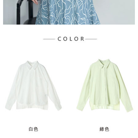
宅配
「AFTEE先享後付」，若未經同意申辦者引起之損失，本公司不負相關責
任。
每筆NT$90，滿NT$888(含以上)免運費
４．使用「AFTEE先享後付」時，將依據個別帳號之用戶狀況，依本公司即
時審查核予不同之上限額度；若仍有額度不足之情形，本公司將視審查結果
請求用戶進行身份認證。
５．嚴禁一人註冊多個帳號或使用他人資訊註冊。若發現惡意使用之情形，
恩沛科技股份有限公司將有權停止該用戶之使用額度並採取法律行動。