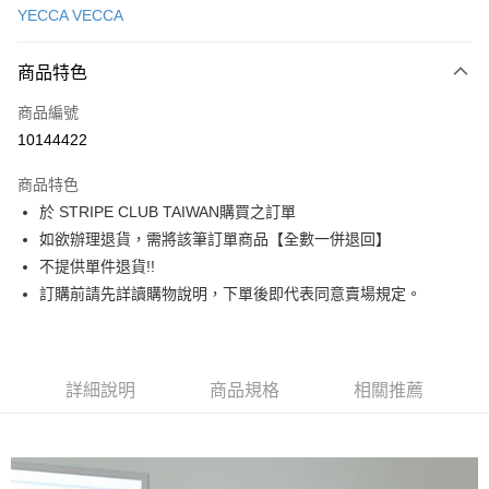
YECCA VECCA
信用卡分期付款
3 期 0 利率 每期
NT$1,910
21家銀行
商品特色
合作金庫商業銀行
第一商業銀行
超商取貨付款
商品編號
華南商業銀行
彰化商業銀行
10144422
LINE Pay
上海商業儲蓄銀行
台北富邦商業銀行
國泰世華商業銀行
兆豐國際商業銀行
商品特色
Apple Pay
臺灣中小企業銀行
台中商業銀行
於 STRIPE CLUB TAIWAN購買之訂單
匯豐（台灣）商業銀行
華泰商業銀行
街口支付
如欲辦理退貨，需將該筆訂單商品【全數一併退回】
聯邦商業銀行
遠東國際商業銀行
元大商業銀行
永豐商業銀行
不提供單件退貨!!
悠遊付
玉山商業銀行
星展（台灣）商業銀行
訂購前請先詳讀購物說明，下單後即代表同意賣場規定。
台新國際商業銀行
中國信託商業銀行
Google Pay
台灣樂天信用卡公司
大哥付你分期
相關說明
詳細說明
商品規格
相關推薦
【大哥付你分期使用說明】
AFTEE先享後付
1.本服務由台灣大哥大提供，台灣大哥大用戶可立即使用無須另外申請。
2.付款方式選擇「大哥付你分期」，訂單成立後會自動跳轉到大哥付的交易
相關說明
流程，驗證手機門號後，選擇欲分期的期數、繳款截止日，確認付款後即完
【關於「AFTEE先享後付」】
成交易。
ATM付款