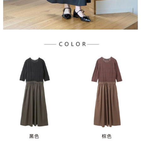
３．未成年的使用者請事先徵得法定代理人或監護人之同意方可使用
宅配
「AFTEE先享後付」，若未經同意申辦者引起之損失，本公司不負相關責
任。
每筆NT$90，滿NT$888(含以上)免運費
４．使用「AFTEE先享後付」時，將依據個別帳號之用戶狀況，依本公司即
時審查核予不同之上限額度；若仍有額度不足之情形，本公司將視審查結果
請求用戶進行身份認證。
５．嚴禁一人註冊多個帳號或使用他人資訊註冊。若發現惡意使用之情形，
恩沛科技股份有限公司將有權停止該用戶之使用額度並採取法律行動。