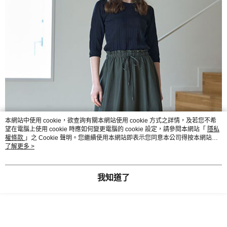
本網站中使用 cookie，欲查詢有關本網站使用 cookie 方式之詳情，及若您不希
望在電腦上使用 cookie 時應如何變更電腦的 cookie 設定，請參閱本網站「
隱私
權條款
」之 Cookie 聲明。您繼續使用本網站即表示您同意本公司得按本網站使
用條款之 Cookie 聲明使用 cookie。
了解更多 >
我知道了