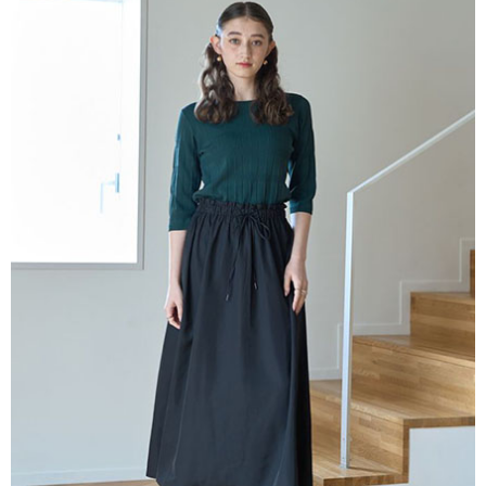
AFTEE先享後付是「在收到商品之後才付款」的支付方式。 讓您購物簡單
3.實際核准額度、可分期數及費用金額請依後續交易確認頁面所載為準。
便利好安心！
4.訂單成立30分鐘內，如未前往確認交易或遇審核未通過，訂單將自動取
１．簡單：不需註冊會員、不需綁卡、不需儲值。
運送方式
消。如遇「轉專審核」未通過狀況，表示未達大哥付你分期系統評分，恕無
２．便利：只要手機號碼，簡訊認證，即可結帳。
法說明評估內容。
３．安心：先確認商品／服務後，再付款。
全家取貨付款
【繳款方式說明】
1.分期款項不併入電信帳單，「大哥付你分期」於每月結算日後寄送繳費提
每筆NT$60，滿NT$388(含以上)免運費
【「AFTEE先享後付」結帳流程】
醒簡訊。
１．於結帳方式選擇「AFTEE先享後付」後，將跳轉至「AFTEE先享後付」
2.透過簡訊連結打開帳單後，可選擇「超商條碼／台灣大直營門市／銀行轉
全家純取貨
結帳頁面，進行簡訊認證並確認金額後，即可完成結帳。
帳／街口支付／iPASS MONEY」等通路繳費。
２．訂單成立數日內，您將收到繳費通知簡訊。
每筆NT$60，滿NT$388(含以上)免運費
３．收到繳費通知簡訊後14天內，點擊此簡訊中的連結，可透過四大超商／
【注意事項】
ATM／網路銀行／等多元方式進行付款，方視為交易完成。
萊爾富取貨付款
1.本服務係由「台灣大哥大股份有限公司」（以下簡稱本公司）所提供，讓
※ 請注意：結帳手續完成當下不需立刻繳費，但若您需要取消訂單，請聯絡
用戶於交易時，得透過本服務購買商品或服務，並由商店將買賣／分期付款
每筆NT$60，滿NT$888(含以上)免運費
購買商品的店家。未經商家同意取消之訂單仍視為有效，需透過AFTEE先享
買賣價金債權讓與本公司後，依約使用本公司帳單繳交帳款。
後付繳納相關費用。
2.基於同意付款使用「大哥付你分期」之契約關係目的，商店將以您的個人
萊爾富純取貨
※ 交易是否成功請以「AFTEE先享後付 」之結帳頁面顯示為準，若有關於
資料（包含姓名、電話或地址）提供予台灣大哥大進項蒐集、處理及利用，
是否繳費成功／繳費後需取消欲退款等相關疑問，請聯繫「AFTEE先享後付
每筆NT$60，滿NT$888(含以上)免運費
由本公司與您本人進行分期帳單所需資料之確認、核對及更正。
客戶支援中心」
https://netprotections.freshdesk.com/support/home
3.完整用戶服務條款，請詳閱以下連結：
https://oppay.tw/userRule
7-11取貨付款
【注意事項】
１．透過由恩沛科技股份有限公司提供之「AFTEE先享後付」服務完成之交
每筆NT$60，滿NT$888(含以上)免運費
易，需依本服務之必要範圍內提供個人資料，並將交易相關給付款項請求債
權轉讓予恩沛科技股份有限公司。
7-11純取貨
２．關於個人資料處理事宜，請瀏覽以下網址：
每筆NT$60，滿NT$888(含以上)免運費
https://aftee.tw/terms/#terms3