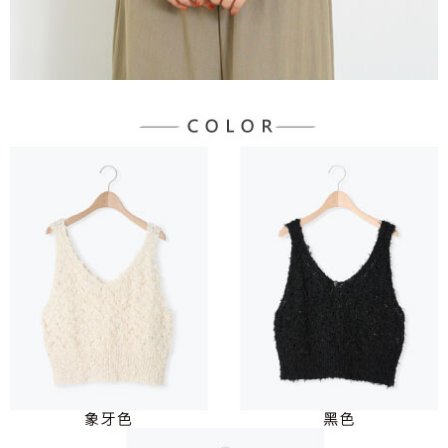
宅配
「AFTEE先享後付」，若未經同意申辦者引起之損失，本公司不負相關責
任。
每筆NT$90，滿NT$1,500(含以上)免運費
４．使用「AFTEE先享後付」時，將依據個別帳號之用戶狀況，依本公司即
時審查核予不同之上限額度；若仍有額度不足之情形，本公司將視審查結果
請求用戶進行身份認證。
５．嚴禁一人註冊多個帳號或使用他人資訊註冊。若發現惡意使用之情形，
恩沛科技股份有限公司將有權停止該用戶之使用額度並採取法律行動。