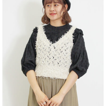
便利好安心！
4.訂單成立30分鐘內，如未前往確認交易或遇審核未通過，訂單將自動取
１．簡單：不需註冊會員、不需綁卡、不需儲值。
運送方式
消。如遇「轉專審核」未通過狀況，表示未達大哥付你分期系統評分，恕無
２．便利：只要手機號碼，簡訊認證，即可結帳。
法說明評估內容。
３．安心：先確認商品／服務後，再付款。
全家取貨付款
【繳款方式說明】
1.分期款項不併入電信帳單，「大哥付你分期」於每月結算日後寄送繳費提
每筆NT$60，滿NT$1,500(含以上)免運費
【「AFTEE先享後付」結帳流程】
醒簡訊。
１．於結帳方式選擇「AFTEE先享後付」後，將跳轉至「AFTEE先享後付」
2.透過簡訊連結打開帳單後，可選擇「超商條碼／台灣大直營門市／銀行轉
全家純取貨
結帳頁面，進行簡訊認證並確認金額後，即可完成結帳。
帳／街口支付／iPASS MONEY」等通路繳費。
２．訂單成立數日內，您將收到繳費通知簡訊。
每筆NT$60，滿NT$1,500(含以上)免運費
３．收到繳費通知簡訊後14天內，點擊此簡訊中的連結，可透過四大超商／
【注意事項】
ATM／網路銀行／等多元方式進行付款，方視為交易完成。
萊爾富取貨付款
1.本服務係由「台灣大哥大股份有限公司」（以下簡稱本公司）所提供，讓
※ 請注意：結帳手續完成當下不需立刻繳費，但若您需要取消訂單，請聯絡
用戶於交易時，得透過本服務購買商品或服務，並由商店將買賣／分期付款
每筆NT$60，滿NT$1,500(含以上)免運費
購買商品的店家。未經商家同意取消之訂單仍視為有效，需透過AFTEE先享
買賣價金債權讓與本公司後，依約使用本公司帳單繳交帳款。
後付繳納相關費用。
2.基於同意付款使用「大哥付你分期」之契約關係目的，商店將以您的個人
萊爾富純取貨
※ 交易是否成功請以「AFTEE先享後付 」之結帳頁面顯示為準，若有關於
資料（包含姓名、電話或地址）提供予台灣大哥大進項蒐集、處理及利用，
是否繳費成功／繳費後需取消欲退款等相關疑問，請聯繫「AFTEE先享後付
每筆NT$60，滿NT$1,500(含以上)免運費
由本公司與您本人進行分期帳單所需資料之確認、核對及更正。
客戶支援中心」
https://netprotections.freshdesk.com/support/home
3.完整用戶服務條款，請詳閱以下連結：
https://oppay.tw/userRule
7-11取貨付款
【注意事項】
１．透過由恩沛科技股份有限公司提供之「AFTEE先享後付」服務完成之交
每筆NT$60，滿NT$1,500(含以上)免運費
易，需依本服務之必要範圍內提供個人資料，並將交易相關給付款項請求債
權轉讓予恩沛科技股份有限公司。
7-11純取貨
２．關於個人資料處理事宜，請瀏覽以下網址：
每筆NT$60，滿NT$1,500(含以上)免運費
https://aftee.tw/terms/#terms3
３．未成年的使用者請事先徵得法定代理人或監護人之同意方可使用