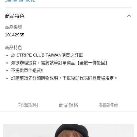
Samansa Mos2
信用卡分期付款
3 期 0 利率 每期
NT$910
21家銀行
商品特色
合作金庫商業銀行
第一商業銀行
超商取貨付款
商品編號
華南商業銀行
彰化商業銀行
10142955
LINE Pay
上海商業儲蓄銀行
台北富邦商業銀行
國泰世華商業銀行
兆豐國際商業銀行
商品特色
Apple Pay
臺灣中小企業銀行
台中商業銀行
於 STRIPE CLUB TAIWAN購買之訂單
匯豐（台灣）商業銀行
華泰商業銀行
街口支付
如欲辦理退貨，需將該筆訂單商品【全數一併退回】
聯邦商業銀行
遠東國際商業銀行
元大商業銀行
永豐商業銀行
不提供單件退貨!!
悠遊付
玉山商業銀行
星展（台灣）商業銀行
訂購前請先詳讀購物說明，下單後即代表同意賣場規定。
台新國際商業銀行
中國信託商業銀行
Google Pay
台灣樂天信用卡公司
大哥付你分期
相關說明
詳細說明
商品規格
相關推薦
【大哥付你分期使用說明】
AFTEE先享後付
1.本服務由台灣大哥大提供，台灣大哥大用戶可立即使用無須另外申請。
2.付款方式選擇「大哥付你分期」，訂單成立後會自動跳轉到大哥付的交易
相關說明
流程，驗證手機門號後，選擇欲分期的期數、繳款截止日，確認付款後即完
【關於「AFTEE先享後付」】
成交易。
ATM付款
AFTEE先享後付是「在收到商品之後才付款」的支付方式。 讓您購物簡單
3.實際核准額度、可分期數及費用金額請依後續交易確認頁面所載為準。