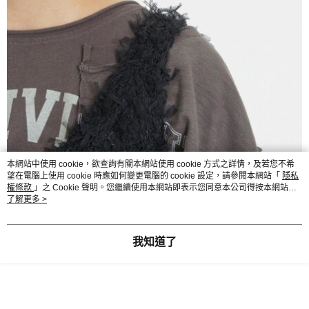
本網站中使用 cookie，欲查詢有關本網站使用 cookie 方式之詳情，及若您不希
望在電腦上使用 cookie 時應如何變更電腦的 cookie 設定，請參閱本網站「
隱私
權條款
」之 Cookie 聲明。您繼續使用本網站即表示您同意本公司得按本網站使
用條款之 Cookie 聲明使用 cookie。
了解更多 >
我知道了