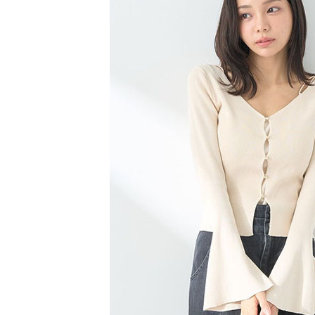
1.本服務
※ 請注意
萊爾富取
用戶於交
絡購買商品
款買賣價
先享後付
每筆NT$6
2.基於同
※ 交易是
資料（包
是否繳費成
萊爾富純
用，由本
付客戶支
每筆NT$6
3.完整用
【注意事
7-11取貨
１．透過由
交易，需
每筆NT$6
求債權轉
２．關於
7-11純取
https://aft
每筆NT$6
３．未成
「AFTE
宅配
任。
４．使用「
每筆NT$9
即時審查
結果請求
５．嚴禁
形，恩沛
動。