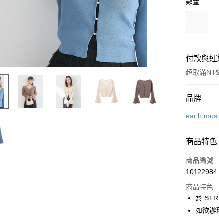
數量
付款與運
超取滿NT$
付款方式
品牌
信用卡一
earth mus
信用卡分
商品特色
3 期 
商品編號
合作金
超商取貨
10122984
華南商
LINE Pay
上海商
商品特色
國泰世
於 STR
Apple Pay
臺灣中
如欲辦
匯豐（