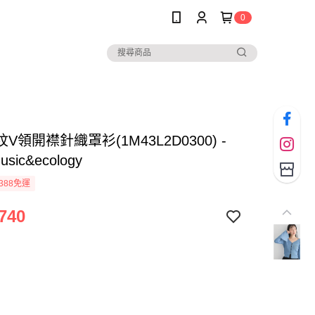
0
V領開襟針織罩衫(1M43L2D0300) -
music&ecology
388免運
740