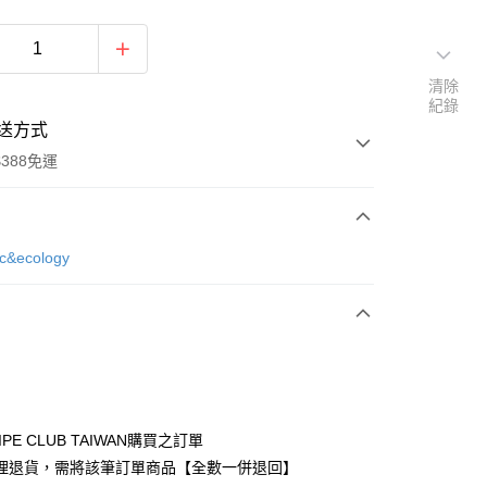
清除
紀錄
送方式
388免運
次付款
ic&ecology
期付款
0 利率 每期
NT$580
21家銀行
庫商業銀行
第一商業銀行
付款
業銀行
彰化商業銀行
業儲蓄銀行
台北富邦商業銀行
華商業銀行
兆豐國際商業銀行
IPE CLUB TAIWAN購買之訂單
小企業銀行
台中商業銀行
理退貨，需將該筆訂單商品【全數一併退回】
台灣）商業銀行
華泰商業銀行