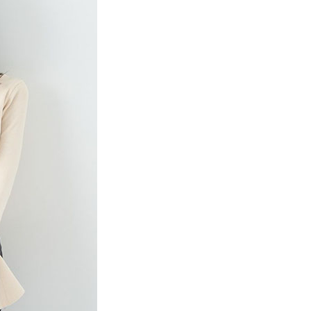
係由「台灣大哥大股份有限公司」（以下簡稱本公司）所提供，讓
：結帳手續完成當下不需立刻繳費，但若您需要取消訂單，請聯
貨付款
易時，得透過本服務購買商品或服務，並由商店將買賣／分期付
的店家。未經商家同意取消之訂單仍視為有效，需透過AFTEE
金債權讓與本公司後，依約使用本公司帳單繳交帳款。
繳納相關費用。
0，滿NT$888(含以上)免運費
意付款使用「大哥付你分期」之契約關係目的，商店將以您的個人
否成功請以「AFTEE先享後付 」之結帳頁面顯示為準，若有關於
含姓名、電話或地址）提供予台灣大哥大進項蒐集、處理及利
功／繳費後需取消欲退款等相關疑問，請聯繫「AFTEE先享後
取貨
公司與您本人進行分期帳單所需資料之確認、核對及更正。
援中心」
https://netprotections.freshdesk.com/support/home
0，滿NT$888(含以上)免運費
戶服務條款，請詳閱以下連結：
https://oppay.tw/userRule
項】
付款
恩沛科技股份有限公司提供之「AFTEE先享後付」服務完成之
依本服務之必要範圍內提供個人資料，並將交易相關給付款項請
0，滿NT$888(含以上)免運費
讓予恩沛科技股份有限公司。
個人資料處理事宜，請瀏覽以下網址：
貨
ee.tw/terms/#terms3
0，滿NT$888(含以上)免運費
年的使用者請事先徵得法定代理人或監護人之同意方可使用
E先享後付」，若未經同意申辦者引起之損失，本公司不負相關責
AFTEE先享後付」時，將依據個別帳號之用戶狀況，依本公司
0，滿NT$888(含以上)免運費
核予不同之上限額度；若仍有額度不足之情形，本公司將視審查
用戶進行身份認證。
一人註冊多個帳號或使用他人資訊註冊。若發現惡意使用之情
科技股份有限公司將有權停止該用戶之使用額度並採取法律行