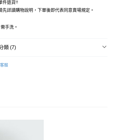
件退貨!!
業銀行
遠東國際商業銀行
請先詳讀購物說明，下單後即代表同意賣場規定。
業銀行
永豐商業銀行
業銀行
星展（台灣）商業銀行
際商業銀行
中國信託商業銀行
y
：需手洗。
天信用卡公司
分期
類 (7)
你分期使用說明】
享後付
由台灣大哥大提供，台灣大哥大用戶可立即使用無須另外申請。
c & ecology
FEMININE 優雅
式選擇「大哥付你分期」，訂單成立後會自動跳轉到大哥付的交易
客服
證手機門號後，選擇欲分期的期數、繳款截止日，確認付款後即
FTEE先享後付」】
 外套
。
先享後付是「在收到商品之後才付款」的支付方式。 讓您購物簡單
准額度、可分期數及費用金額請依後續交易確認頁面所載為準。
心！
c & ecology
ALL ITEMS
立30分鐘內，如未前往確認交易或遇審核未通過，訂單將自動取
：不需註冊會員、不需綁卡、不需儲值。
「轉專審核」未通過狀況，表示未達大哥付你分期系統評分，恕
c & ecology
OUTER / 外套
：只要手機號碼，簡訊認證，即可結帳。
評估內容。
：先確認商品／服務後，再付款。
OWN
earth music&ecology
式說明】
付款
項不併入電信帳單，「大哥付你分期」於每月結算日後寄送繳費提
EE先享後付」結帳流程】
MS
單筆滿$888現抵$88
0，滿NT$388(含以上)免運費
方式選擇「AFTEE先享後付」後，將跳轉至「AFTEE先享後
訊連結打開帳單後，可選擇「超商條碼／台灣大直營門市／銀行轉
頁面，進行簡訊認證並確認金額後，即可完成結帳。
MS
WEB限定 ➯ 45折
付／iPASS MONEY」等通路繳費。
貨
成立數日內，您將收到繳費通知簡訊。
費通知簡訊後14天內，點擊此簡訊中的連結，可透過四大超商
0，滿NT$388(含以上)免運費
項】
網路銀行／等多元方式進行付款，方視為交易完成。