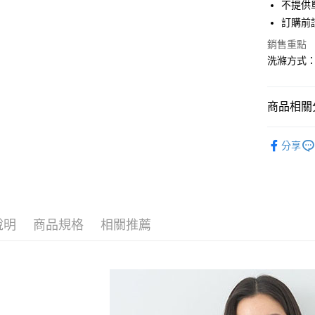
街口支付
不提供單
聯邦商
訂購前
元大商
悠遊付
玉山商
銷售重點
台新國
Google Pa
洗滌方式
台灣樂
大哥付你
相關說明
商品相關分
【大哥付
AFTEE先
1.本服務
earth musi
2.付款方
相關說明
分享
流程，驗
【關於「A
OUTER /
ATM付款
完成交易
AFTEE
3.實際核
便利好安
earth musi
4.訂單成
１．簡單
消。如遇
earth musi
２．便利
運送方式
無法說明
３．安心
說明
商品規格
相關推薦
PRICE D
【繳款方
全家取貨
1.分期款
【「AFT
SALE ITE
醒簡訊。
每筆NT$6
１．於結帳
2.透過簡
付」結帳
SALE ITE
帳／街口支
全家純取
２．訂單
３．收到繳
每筆NT$6
【注意事
／ATM／