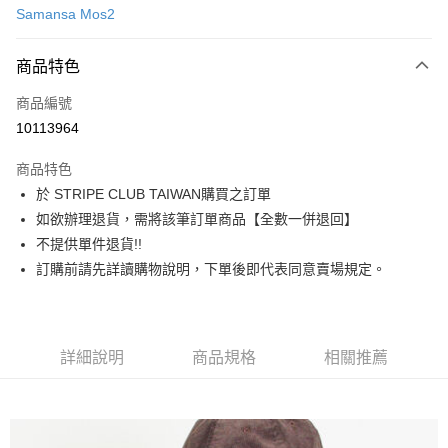
Samansa Mos2
信用卡分期付款
3 期 0 利率 每期
NT$753
21家銀行
商品特色
合作金庫商業銀行
第一商業銀行
超商取貨付款
商品編號
華南商業銀行
彰化商業銀行
10113964
LINE Pay
上海商業儲蓄銀行
台北富邦商業銀行
國泰世華商業銀行
兆豐國際商業銀行
商品特色
Apple Pay
臺灣中小企業銀行
台中商業銀行
於 STRIPE CLUB TAIWAN購買之訂單
匯豐（台灣）商業銀行
華泰商業銀行
街口支付
如欲辦理退貨，需將該筆訂單商品【全數一併退回】
聯邦商業銀行
遠東國際商業銀行
元大商業銀行
永豐商業銀行
不提供單件退貨!!
悠遊付
玉山商業銀行
星展（台灣）商業銀行
訂購前請先詳讀購物說明，下單後即代表同意賣場規定。
台新國際商業銀行
中國信託商業銀行
Google Pay
台灣樂天信用卡公司
大哥付你分期
相關說明
詳細說明
商品規格
相關推薦
【大哥付你分期使用說明】
AFTEE先享後付
1.本服務由台灣大哥大提供，台灣大哥大用戶可立即使用無須另外申請。
2.付款方式選擇「大哥付你分期」，訂單成立後會自動跳轉到大哥付的交易
相關說明
流程，驗證手機門號後，選擇欲分期的期數、繳款截止日，確認付款後即完
【關於「AFTEE先享後付」】
成交易。
ATM付款