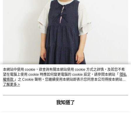
本網站中使用 cookie，欲查詢有關本網站使用 cookie 方式之詳情，及若您不希
望在電腦上使用 cookie 時應如何變更電腦的 cookie 設定，請參閱本網站「
隱私
權條款
」之 Cookie 聲明。您繼續使用本網站即表示您同意本公司得按本網站使
用條款之 Cookie 聲明使用 cookie。
了解更多 >
我知道了