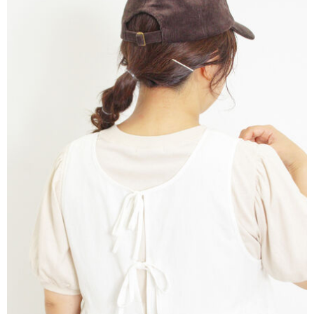
AFTEE先享後付是「在收到商品之後才付款」的支付方式。 讓您購物簡單
3.實際核准額度、可分期數及費用金額請依後續交易確認頁面所載為準。
便利好安心！
4.訂單成立30分鐘內，如未前往確認交易或遇審核未通過，訂單將自動取
１．簡單：不需註冊會員、不需綁卡、不需儲值。
運送方式
消。如遇「轉專審核」未通過狀況，表示未達大哥付你分期系統評分，恕無
２．便利：只要手機號碼，簡訊認證，即可結帳。
法說明評估內容。
３．安心：先確認商品／服務後，再付款。
全家取貨付款
【繳款方式說明】
1.分期款項不併入電信帳單，「大哥付你分期」於每月結算日後寄送繳費提
每筆NT$60，滿NT$1,500(含以上)免運費
【「AFTEE先享後付」結帳流程】
醒簡訊。
１．於結帳方式選擇「AFTEE先享後付」後，將跳轉至「AFTEE先享後付」
2.透過簡訊連結打開帳單後，可選擇「超商條碼／台灣大直營門市／銀行轉
全家純取貨
結帳頁面，進行簡訊認證並確認金額後，即可完成結帳。
帳／街口支付／iPASS MONEY」等通路繳費。
２．訂單成立數日內，您將收到繳費通知簡訊。
每筆NT$60，滿NT$1,500(含以上)免運費
３．收到繳費通知簡訊後14天內，點擊此簡訊中的連結，可透過四大超商／
【注意事項】
ATM／網路銀行／等多元方式進行付款，方視為交易完成。
萊爾富取貨付款
1.本服務係由「台灣大哥大股份有限公司」（以下簡稱本公司）所提供，讓
※ 請注意：結帳手續完成當下不需立刻繳費，但若您需要取消訂單，請聯絡
用戶於交易時，得透過本服務購買商品或服務，並由商店將買賣／分期付款
每筆NT$60，滿NT$1,500(含以上)免運費
購買商品的店家。未經商家同意取消之訂單仍視為有效，需透過AFTEE先享
買賣價金債權讓與本公司後，依約使用本公司帳單繳交帳款。
後付繳納相關費用。
2.基於同意付款使用「大哥付你分期」之契約關係目的，商店將以您的個人
萊爾富純取貨
※ 交易是否成功請以「AFTEE先享後付 」之結帳頁面顯示為準，若有關於
資料（包含姓名、電話或地址）提供予台灣大哥大進項蒐集、處理及利用，
是否繳費成功／繳費後需取消欲退款等相關疑問，請聯繫「AFTEE先享後付
每筆NT$60，滿NT$1,500(含以上)免運費
由本公司與您本人進行分期帳單所需資料之確認、核對及更正。
客戶支援中心」
https://netprotections.freshdesk.com/support/home
3.完整用戶服務條款，請詳閱以下連結：
https://oppay.tw/userRule
7-11取貨付款
【注意事項】
１．透過由恩沛科技股份有限公司提供之「AFTEE先享後付」服務完成之交
每筆NT$60，滿NT$1,500(含以上)免運費
易，需依本服務之必要範圍內提供個人資料，並將交易相關給付款項請求債
權轉讓予恩沛科技股份有限公司。
7-11純取貨
２．關於個人資料處理事宜，請瀏覽以下網址：
每筆NT$60，滿NT$1,500(含以上)免運費
https://aftee.tw/terms/#terms3