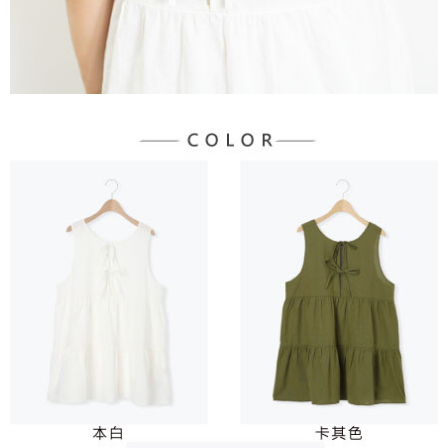
３．未成年的使用者請事先徵得法定代理人或監護人之同意方可使用
宅配
「AFTEE先享後付」，若未經同意申辦者引起之損失，本公司不負相關責
任。
每筆NT$90，滿NT$1,500(含以上)免運費
４．使用「AFTEE先享後付」時，將依據個別帳號之用戶狀況，依本公司即
時審查核予不同之上限額度；若仍有額度不足之情形，本公司將視審查結果
請求用戶進行身份認證。
５．嚴禁一人註冊多個帳號或使用他人資訊註冊。若發現惡意使用之情形，
恩沛科技股份有限公司將有權停止該用戶之使用額度並採取法律行動。