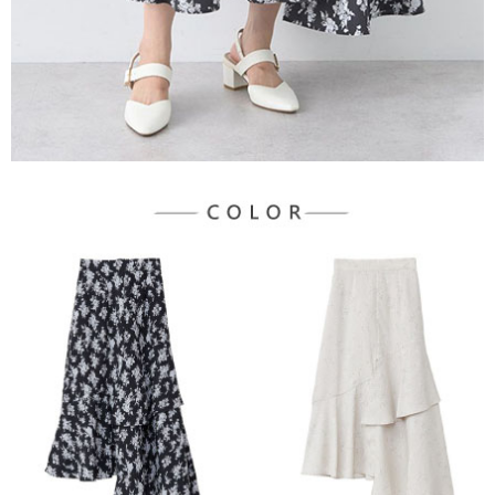
宅配
「AFTEE先享後付」，若未經同意申辦者引起之損失，本公司不負相關責
任。
每筆NT$90，滿NT$888(含以上)免運費
４．使用「AFTEE先享後付」時，將依據個別帳號之用戶狀況，依本公司即
時審查核予不同之上限額度；若仍有額度不足之情形，本公司將視審查結果
請求用戶進行身份認證。
５．嚴禁一人註冊多個帳號或使用他人資訊註冊。若發現惡意使用之情形，
恩沛科技股份有限公司將有權停止該用戶之使用額度並採取法律行動。