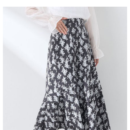
便利好安心！
4.訂單成立30分鐘內，如未前往確認交易或遇審核未通過，訂單將自動取
１．簡單：不需註冊會員、不需綁卡、不需儲值。
運送方式
消。如遇「轉專審核」未通過狀況，表示未達大哥付你分期系統評分，恕無
２．便利：只要手機號碼，簡訊認證，即可結帳。
法說明評估內容。
３．安心：先確認商品／服務後，再付款。
全家取貨付款
【繳款方式說明】
1.分期款項不併入電信帳單，「大哥付你分期」於每月結算日後寄送繳費提
每筆NT$60，滿NT$388(含以上)免運費
【「AFTEE先享後付」結帳流程】
醒簡訊。
１．於結帳方式選擇「AFTEE先享後付」後，將跳轉至「AFTEE先享後付」
2.透過簡訊連結打開帳單後，可選擇「超商條碼／台灣大直營門市／銀行轉
全家純取貨
結帳頁面，進行簡訊認證並確認金額後，即可完成結帳。
帳／街口支付／iPASS MONEY」等通路繳費。
２．訂單成立數日內，您將收到繳費通知簡訊。
每筆NT$60，滿NT$388(含以上)免運費
３．收到繳費通知簡訊後14天內，點擊此簡訊中的連結，可透過四大超商／
【注意事項】
ATM／網路銀行／等多元方式進行付款，方視為交易完成。
萊爾富取貨付款
1.本服務係由「台灣大哥大股份有限公司」（以下簡稱本公司）所提供，讓
※ 請注意：結帳手續完成當下不需立刻繳費，但若您需要取消訂單，請聯絡
用戶於交易時，得透過本服務購買商品或服務，並由商店將買賣／分期付款
每筆NT$60，滿NT$888(含以上)免運費
購買商品的店家。未經商家同意取消之訂單仍視為有效，需透過AFTEE先享
買賣價金債權讓與本公司後，依約使用本公司帳單繳交帳款。
後付繳納相關費用。
2.基於同意付款使用「大哥付你分期」之契約關係目的，商店將以您的個人
萊爾富純取貨
※ 交易是否成功請以「AFTEE先享後付 」之結帳頁面顯示為準，若有關於
資料（包含姓名、電話或地址）提供予台灣大哥大進項蒐集、處理及利用，
是否繳費成功／繳費後需取消欲退款等相關疑問，請聯繫「AFTEE先享後付
每筆NT$60，滿NT$888(含以上)免運費
由本公司與您本人進行分期帳單所需資料之確認、核對及更正。
客戶支援中心」
https://netprotections.freshdesk.com/support/home
3.完整用戶服務條款，請詳閱以下連結：
https://oppay.tw/userRule
7-11取貨付款
【注意事項】
１．透過由恩沛科技股份有限公司提供之「AFTEE先享後付」服務完成之交
每筆NT$60，滿NT$888(含以上)免運費
易，需依本服務之必要範圍內提供個人資料，並將交易相關給付款項請求債
權轉讓予恩沛科技股份有限公司。
7-11純取貨
２．關於個人資料處理事宜，請瀏覽以下網址：
每筆NT$60，滿NT$888(含以上)免運費
https://aftee.tw/terms/#terms3
３．未成年的使用者請事先徵得法定代理人或監護人之同意方可使用