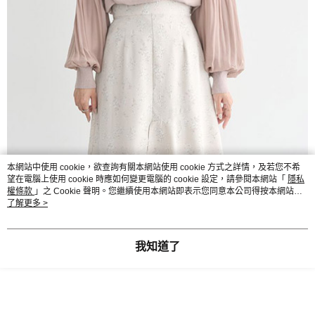
本網站中使用 cookie，欲查詢有關本網站使用 cookie 方式之詳情，及若您不希
望在電腦上使用 cookie 時應如何變更電腦的 cookie 設定，請參閱本網站「
隱私
權條款
」之 Cookie 聲明。您繼續使用本網站即表示您同意本公司得按本網站使
用條款之 Cookie 聲明使用 cookie。
了解更多 >
我知道了