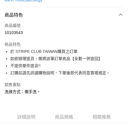
earth music&ecology
信用卡分期付款
3 期 0 利率 每期
NT$723
21家銀行
商品特色
合作金庫商業銀行
第一商業銀行
超商取貨付款
商品編號
華南商業銀行
彰化商業銀行
10103543
LINE Pay
上海商業儲蓄銀行
台北富邦商業銀行
國泰世華商業銀行
兆豐國際商業銀行
商品特色
Apple Pay
臺灣中小企業銀行
台中商業銀行
於 STRIPE CLUB TAIWAN購買之訂單
匯豐（台灣）商業銀行
華泰商業銀行
街口支付
如欲辦理退貨，需將該筆訂單商品【全數一併退回】
聯邦商業銀行
遠東國際商業銀行
元大商業銀行
永豐商業銀行
不提供單件退貨!!
悠遊付
玉山商業銀行
星展（台灣）商業銀行
訂購前請先詳讀購物說明，下單後即代表同意賣場規定。
台新國際商業銀行
中國信託商業銀行
Google Pay
台灣樂天信用卡公司
銷售重點
大哥付你分期
洗滌方式：需手洗。
相關說明
【大哥付你分期使用說明】
AFTEE先享後付
1.本服務由台灣大哥大提供，台灣大哥大用戶可立即使用無須另外申請。
2.付款方式選擇「大哥付你分期」，訂單成立後會自動跳轉到大哥付的交易
相關說明
詳細說明
商品規格
相關推薦
流程，驗證手機門號後，選擇欲分期的期數、繳款截止日，確認付款後即完
【關於「AFTEE先享後付」】
成交易。
ATM付款
AFTEE先享後付是「在收到商品之後才付款」的支付方式。 讓您購物簡單
3.實際核准額度、可分期數及費用金額請依後續交易確認頁面所載為準。