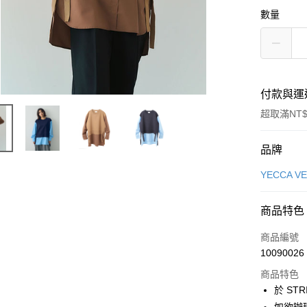
數量
付款與運
超取滿NT$
付款方式
品牌
信用卡一
YECCA V
信用卡分
商品特色
3 期 
商品編號
合作金
超商取貨
10090026
華南商
LINE Pay
上海商
商品特色
國泰世
於 STR
Apple Pay
臺灣中