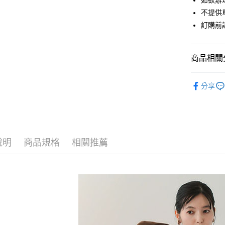
如欲辦
匯豐（
街口支付
不提供單
聯邦商
訂購前
元大商
悠遊付
玉山商
台新國
Google Pa
商品相關分
台灣樂
大哥付你
YECCA V
相關說明
分享
【大哥付
TOPS / 
AFTEE先
1.本服務
2.付款方
相關說明
YECCA V
流程，驗
【關於「A
ATM付款
完成交易
PRICE D
AFTEE
3.實際核
便利好安
說明
商品規格
相關推薦
SALE ITE
4.訂單成
１．簡單
消。如遇
２．便利
運送方式
SALE ITE
無法說明
３．安心
【繳款方
SALE ITE
全家取貨
1.分期款
【「AFT
醒簡訊。
每筆NT$6
１．於結帳
2.透過簡
付」結帳
帳／街口支
全家純取
２．訂單
３．收到繳
每筆NT$6