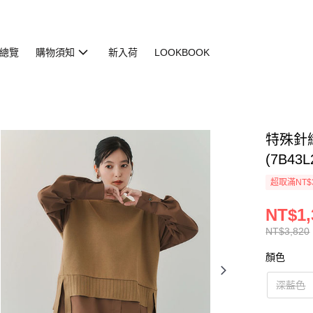
總覽
購物須知
新入荷
LOOKBOOK
特殊針
(7B43L
超取滿NT$
NT$1,
NT$3,820
顏色
深藍色