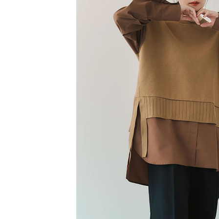
【注意事
／ATM／
1.本服務
※ 請注意
萊爾富取
用戶於交
絡購買商品
款買賣價
先享後付
每筆NT$6
2.基於同
※ 交易是
資料（包
是否繳費成
萊爾富純
用，由本
付客戶支
每筆NT$6
3.完整用
【注意事
7-11取貨
１．透過由
交易，需
每筆NT$6
求債權轉
２．關於
7-11純取
https://aft
每筆NT$6
３．未成
「AFTE
宅配
任。
４．使用「
每筆NT$9
即時審查
結果請求
５．嚴禁
形，恩沛
動。