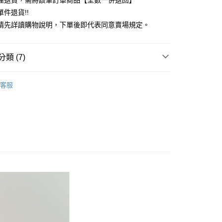
理退貨，需將該筆訂單商品【全數一併退回】
台灣）商業銀行
華泰商業銀行
件退貨!!
業銀行
遠東國際商業銀行
請先詳讀購物說明，下單後即代表同意賣場規定。
業銀行
永豐商業銀行
業銀行
星展（台灣）商業銀行
際商業銀行
中國信託商業銀行
y
類 (7)
天信用卡公司
分期
ECCA
TOP / 上衣
客服
你分期使用說明】
上衣
享後付
由台灣大哥大提供，台灣大哥大用戶可立即使用無須另外申請。
式選擇「大哥付你分期」，訂單成立後會自動跳轉到大哥付的交易
ECCA
ALL ITEMS
證手機門號後，選擇欲分期的期數、繳款截止日，確認付款後即
FTEE先享後付」】
。
OWN
YECCA VECCA
先享後付是「在收到商品之後才付款」的支付方式。 讓您購物簡單
准額度、可分期數及費用金額請依後續交易確認頁面所載為準。
心！
MS
單筆滿$888現抵$88
立30分鐘內，如未前往確認交易或遇審核未通過，訂單將自動取
：不需註冊會員、不需綁卡、不需儲值。
「轉專審核」未通過狀況，表示未達大哥付你分期系統評分，恕
：只要手機號碼，簡訊認證，即可結帳。
MS
藍色特搜&褲子 ➯ 35折
評估內容。
：先確認商品／服務後，再付款。
式說明】
MS
WEB限定 ➯ 45折
付款
項不併入電信帳單，「大哥付你分期」於每月結算日後寄送繳費提
EE先享後付」結帳流程】
0，滿NT$388(含以上)免運費
方式選擇「AFTEE先享後付」後，將跳轉至「AFTEE先享後
訊連結打開帳單後，可選擇「超商條碼／台灣大直營門市／銀行轉
頁面，進行簡訊認證並確認金額後，即可完成結帳。
付／iPASS MONEY」等通路繳費。
貨
成立數日內，您將收到繳費通知簡訊。
費通知簡訊後14天內，點擊此簡訊中的連結，可透過四大超商
0，滿NT$388(含以上)免運費