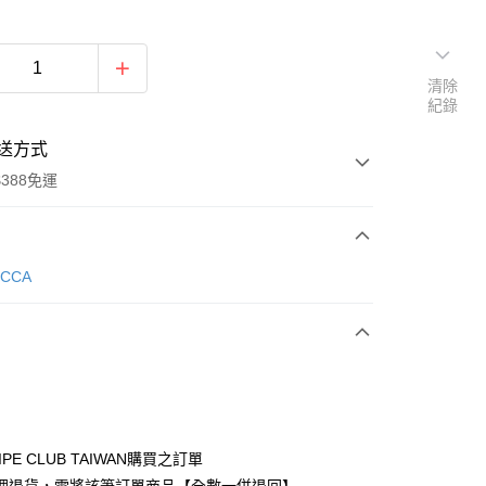
清除
紀錄
送方式
388免運
次付款
ECCA
期付款
0 利率 每期
NT$1,273
21家銀行
庫商業銀行
第一商業銀行
付款
業銀行
彰化商業銀行
業儲蓄銀行
台北富邦商業銀行
華商業銀行
兆豐國際商業銀行
IPE CLUB TAIWAN購買之訂單
小企業銀行
台中商業銀行