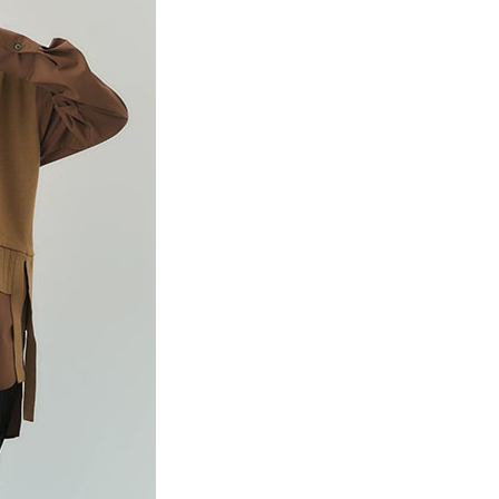
項】
網路銀行／等多元方式進行付款，方視為交易完成。
係由「台灣大哥大股份有限公司」（以下簡稱本公司）所提供，讓
：結帳手續完成當下不需立刻繳費，但若您需要取消訂單，請聯
貨付款
易時，得透過本服務購買商品或服務，並由商店將買賣／分期付
的店家。未經商家同意取消之訂單仍視為有效，需透過AFTEE
金債權讓與本公司後，依約使用本公司帳單繳交帳款。
繳納相關費用。
0，滿NT$888(含以上)免運費
意付款使用「大哥付你分期」之契約關係目的，商店將以您的個人
否成功請以「AFTEE先享後付 」之結帳頁面顯示為準，若有關於
含姓名、電話或地址）提供予台灣大哥大進項蒐集、處理及利
功／繳費後需取消欲退款等相關疑問，請聯繫「AFTEE先享後
取貨
公司與您本人進行分期帳單所需資料之確認、核對及更正。
援中心」
https://netprotections.freshdesk.com/support/home
0，滿NT$888(含以上)免運費
戶服務條款，請詳閱以下連結：
https://oppay.tw/userRule
項】
付款
恩沛科技股份有限公司提供之「AFTEE先享後付」服務完成之
依本服務之必要範圍內提供個人資料，並將交易相關給付款項請
0，滿NT$888(含以上)免運費
讓予恩沛科技股份有限公司。
個人資料處理事宜，請瀏覽以下網址：
貨
ee.tw/terms/#terms3
0，滿NT$888(含以上)免運費
年的使用者請事先徵得法定代理人或監護人之同意方可使用
E先享後付」，若未經同意申辦者引起之損失，本公司不負相關責
AFTEE先享後付」時，將依據個別帳號之用戶狀況，依本公司
0，滿NT$888(含以上)免運費
核予不同之上限額度；若仍有額度不足之情形，本公司將視審查
用戶進行身份認證。
一人註冊多個帳號或使用他人資訊註冊。若發現惡意使用之情
科技股份有限公司將有權停止該用戶之使用額度並採取法律行