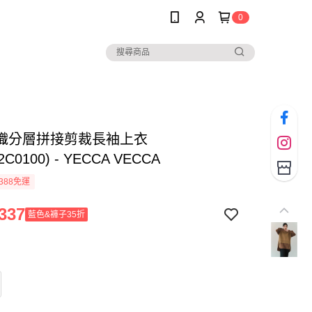
0
織分層拼接剪裁長袖上衣
2C0100) - YECCA VECCA
388免運
337
藍色&褲子35折