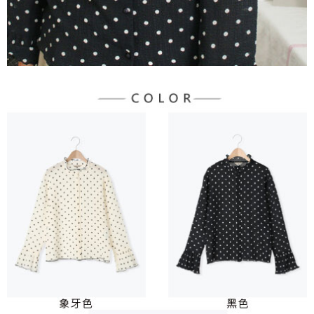
３．未成年的使用者請事先徵得法定代理人或監護人之同意方可使用
宅配
「AFTEE先享後付」，若未經同意申辦者引起之損失，本公司不負相關責
任。
每筆NT$90，滿NT$888(含以上)免運費
４．使用「AFTEE先享後付」時，將依據個別帳號之用戶狀況，依本公司即
時審查核予不同之上限額度；若仍有額度不足之情形，本公司將視審查結果
請求用戶進行身份認證。
５．嚴禁一人註冊多個帳號或使用他人資訊註冊。若發現惡意使用之情形，
恩沛科技股份有限公司將有權停止該用戶之使用額度並採取法律行動。