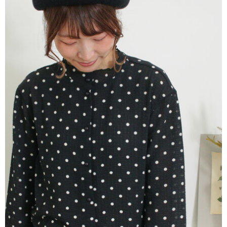
AFTEE先享後付是「在收到商品之後才付款」的支付方式。 讓您購物簡單
3.實際核准額度、可分期數及費用金額請依後續交易確認頁面所載為準。
便利好安心！
4.訂單成立30分鐘內，如未前往確認交易或遇審核未通過，訂單將自動取
１．簡單：不需註冊會員、不需綁卡、不需儲值。
運送方式
消。如遇「轉專審核」未通過狀況，表示未達大哥付你分期系統評分，恕無
２．便利：只要手機號碼，簡訊認證，即可結帳。
法說明評估內容。
３．安心：先確認商品／服務後，再付款。
全家取貨付款
【繳款方式說明】
1.分期款項不併入電信帳單，「大哥付你分期」於每月結算日後寄送繳費提
每筆NT$60，滿NT$388(含以上)免運費
【「AFTEE先享後付」結帳流程】
醒簡訊。
１．於結帳方式選擇「AFTEE先享後付」後，將跳轉至「AFTEE先享後付」
2.透過簡訊連結打開帳單後，可選擇「超商條碼／台灣大直營門市／銀行轉
全家純取貨
結帳頁面，進行簡訊認證並確認金額後，即可完成結帳。
帳／街口支付／iPASS MONEY」等通路繳費。
２．訂單成立數日內，您將收到繳費通知簡訊。
每筆NT$60，滿NT$388(含以上)免運費
３．收到繳費通知簡訊後14天內，點擊此簡訊中的連結，可透過四大超商／
【注意事項】
ATM／網路銀行／等多元方式進行付款，方視為交易完成。
萊爾富取貨付款
1.本服務係由「台灣大哥大股份有限公司」（以下簡稱本公司）所提供，讓
※ 請注意：結帳手續完成當下不需立刻繳費，但若您需要取消訂單，請聯絡
用戶於交易時，得透過本服務購買商品或服務，並由商店將買賣／分期付款
每筆NT$60，滿NT$888(含以上)免運費
購買商品的店家。未經商家同意取消之訂單仍視為有效，需透過AFTEE先享
買賣價金債權讓與本公司後，依約使用本公司帳單繳交帳款。
後付繳納相關費用。
2.基於同意付款使用「大哥付你分期」之契約關係目的，商店將以您的個人
萊爾富純取貨
※ 交易是否成功請以「AFTEE先享後付 」之結帳頁面顯示為準，若有關於
資料（包含姓名、電話或地址）提供予台灣大哥大進項蒐集、處理及利用，
是否繳費成功／繳費後需取消欲退款等相關疑問，請聯繫「AFTEE先享後付
每筆NT$60，滿NT$888(含以上)免運費
由本公司與您本人進行分期帳單所需資料之確認、核對及更正。
客戶支援中心」
https://netprotections.freshdesk.com/support/home
3.完整用戶服務條款，請詳閱以下連結：
https://oppay.tw/userRule
7-11取貨付款
【注意事項】
１．透過由恩沛科技股份有限公司提供之「AFTEE先享後付」服務完成之交
每筆NT$60，滿NT$888(含以上)免運費
易，需依本服務之必要範圍內提供個人資料，並將交易相關給付款項請求債
權轉讓予恩沛科技股份有限公司。
7-11純取貨
２．關於個人資料處理事宜，請瀏覽以下網址：
每筆NT$60，滿NT$888(含以上)免運費
https://aftee.tw/terms/#terms3