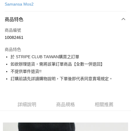
Samansa Mos2
信用卡分期付款
3 期 0 利率 每期
NT$910
21家銀行
商品特色
合作金庫商業銀行
第一商業銀行
超商取貨付款
商品編號
華南商業銀行
彰化商業銀行
10082461
LINE Pay
上海商業儲蓄銀行
台北富邦商業銀行
國泰世華商業銀行
兆豐國際商業銀行
商品特色
Apple Pay
臺灣中小企業銀行
台中商業銀行
於 STRIPE CLUB TAIWAN購買之訂單
匯豐（台灣）商業銀行
華泰商業銀行
街口支付
如欲辦理退貨，需將該筆訂單商品【全數一併退回】
聯邦商業銀行
遠東國際商業銀行
元大商業銀行
永豐商業銀行
不提供單件退貨!!
悠遊付
玉山商業銀行
星展（台灣）商業銀行
訂購前請先詳讀購物說明，下單後即代表同意賣場規定。
台新國際商業銀行
中國信託商業銀行
Google Pay
台灣樂天信用卡公司
大哥付你分期
相關說明
詳細說明
商品規格
相關推薦
【大哥付你分期使用說明】
AFTEE先享後付
1.本服務由台灣大哥大提供，台灣大哥大用戶可立即使用無須另外申請。
2.付款方式選擇「大哥付你分期」，訂單成立後會自動跳轉到大哥付的交易
相關說明
流程，驗證手機門號後，選擇欲分期的期數、繳款截止日，確認付款後即完
【關於「AFTEE先享後付」】
成交易。
ATM付款