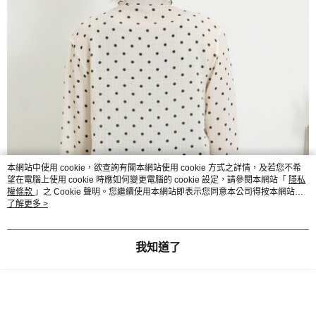
本網站中使用 cookie，欲查詢有關本網站使用 cookie 方式之詳情，及若您不希
望在電腦上使用 cookie 時應如何變更電腦的 cookie 設定，請參閱本網站「
隱私
權條款
」之 Cookie 聲明。您繼續使用本網站即表示您同意本公司得按本網站使
用條款之 Cookie 聲明使用 cookie。
了解更多 >
我知道了