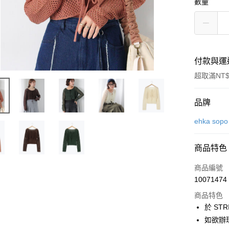
數量
付款與運
超取滿NT$
付款方式
品牌
信用卡一
ehka sopo
信用卡分
商品特色
3 期 
商品編號
合作金
超商取貨
10071474
華南商
LINE Pay
上海商
商品特色
國泰世
於 STR
Apple Pay
臺灣中
如欲辦
匯豐（