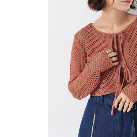
1.本服務
※ 請注意
萊爾富取
用戶於交
絡購買商品
款買賣價
先享後付
每筆NT$6
2.基於同
※ 交易是
資料（包
是否繳費成
萊爾富純
用，由本
付客戶支
每筆NT$6
3.完整用
【注意事
7-11取貨
１．透過由
交易，需
每筆NT$6
求債權轉
２．關於
7-11純取
https://aft
每筆NT$6
３．未成
「AFTE
宅配
任。
４．使用「
每筆NT$9
即時審查
結果請求
５．嚴禁
形，恩沛
動。