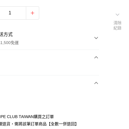
清除
紀錄
送方式
1,500免運
次付款
期付款
0 利率 每期
NT$753
21家銀行
庫商業銀行
第一商業銀行
付款
業銀行
彰化商業銀行
業儲蓄銀行
台北富邦商業銀行
華商業銀行
兆豐國際商業銀行
IPE CLUB TAIWAN購買之訂單
小企業銀行
台中商業銀行
理退貨，需將該筆訂單商品【全數一併退回】
台灣）商業銀行
華泰商業銀行