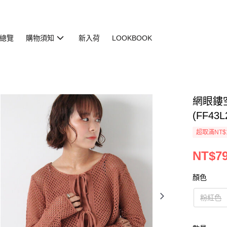
總覽
購物須知
新入荷
LOOKBOOK
網眼鏤
(FF43L
超取滿NT$
NT$79
顏色
粉紅色