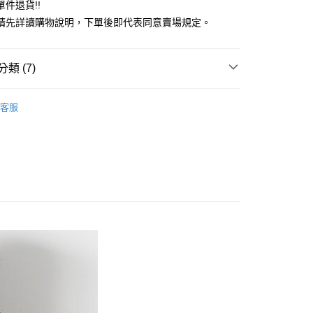
件退貨!!
業銀行
遠東國際商業銀行
請先詳讀購物說明，下單後即代表同意賣場規定。
業銀行
永豐商業銀行
業銀行
星展（台灣）商業銀行
際商業銀行
中國信託商業銀行
y
類 (7)
天信用卡公司
分期
TOP / 上衣
客服
你分期使用說明】
上衣
享後付
由台灣大哥大提供，台灣大哥大用戶可立即使用無須另外申請。
式選擇「大哥付你分期」，訂單成立後會自動跳轉到大哥付的交易
MS
單筆滿$1688現抵$200
證手機門號後，選擇欲分期的期數、繳款截止日，確認付款後即
FTEE先享後付」】
。
ALL ITEMS
先享後付是「在收到商品之後才付款」的支付方式。 讓您購物簡單
准額度、可分期數及費用金額請依後續交易確認頁面所載為準。
心！
OWN
ehka sopo
立30分鐘內，如未前往確認交易或遇審核未通過，訂單將自動取
：不需註冊會員、不需綁卡、不需儲值。
「轉專審核」未通過狀況，表示未達大哥付你分期系統評分，恕
：只要手機號碼，簡訊認證，即可結帳。
MS
綠色&咖啡色 ➯ 35折
評估內容。
：先確認商品／服務後，再付款。
式說明】
MS
WEB限定 ➯ 45折
付款
項不併入電信帳單，「大哥付你分期」於每月結算日後寄送繳費提
EE先享後付」結帳流程】
0，滿NT$1,500(含以上)免運費
方式選擇「AFTEE先享後付」後，將跳轉至「AFTEE先享後
訊連結打開帳單後，可選擇「超商條碼／台灣大直營門市／銀行轉
頁面，進行簡訊認證並確認金額後，即可完成結帳。
付／iPASS MONEY」等通路繳費。
貨
成立數日內，您將收到繳費通知簡訊。
費通知簡訊後14天內，點擊此簡訊中的連結，可透過四大超商
0，滿NT$1,500(含以上)免運費
項】
網路銀行／等多元方式進行付款，方視為交易完成。