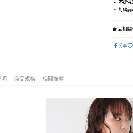
街口支付
不提供單
聯邦商
訂購前
元大商
悠遊付
玉山商
台新國
Google Pa
商品相關分
台灣樂
大哥付你
ehka sopo
相關說明
分享
【大哥付
TOPS / 
AFTEE先
1.本服務
2.付款方
相關說明
SALE ITE
流程，驗
【關於「A
ATM付款
完成交易
ehka sopo
AFTEE
3.實際核
便利好安
說明
商品規格
相關推薦
PRICE D
4.訂單成
１．簡單
消。如遇
２．便利
運送方式
SALE ITE
無法說明
３．安心
【繳款方
SALE ITE
全家取貨
1.分期款
【「AFT
醒簡訊。
每筆NT$6
１．於結帳
2.透過簡
付」結帳
帳／街口支
全家純取
２．訂單
３．收到繳
每筆NT$6
【注意事
／ATM／