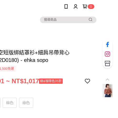
0
空短版綁結罩衫+細肩吊帶背心
2D0180) - ehka sopo
1,500免運
1 ~ NT$1,017
綠&咖啡色35折
棕色
綠色