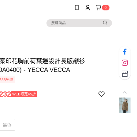
0
圖案印花胸前荷葉邊設計長版襯衫
0A0400) - YECCA VECCA
388免運
232
WEB限定45折
黑色