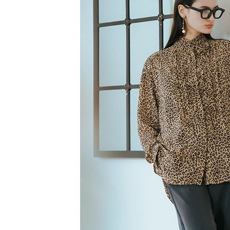
【注意事
／ATM／
1.本服務
※ 請注意
萊爾富取
用戶於交
絡購買商品
款買賣價
先享後付
每筆NT$6
2.基於同
※ 交易是
資料（包
是否繳費成
萊爾富純
用，由本
付客戶支
每筆NT$6
3.完整用
【注意事
7-11取貨
１．透過由
交易，需
每筆NT$6
求債權轉
２．關於
7-11純取
https://aft
每筆NT$6
３．未成
「AFTE
宅配
任。
４．使用「
每筆NT$9
即時審查
結果請求
５．嚴禁
形，恩沛
動。