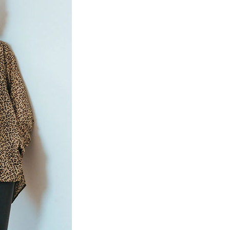
項】
網路銀行／等多元方式進行付款，方視為交易完成。
係由「台灣大哥大股份有限公司」（以下簡稱本公司）所提供，讓
：結帳手續完成當下不需立刻繳費，但若您需要取消訂單，請聯
貨付款
易時，得透過本服務購買商品或服務，並由商店將買賣／分期付
的店家。未經商家同意取消之訂單仍視為有效，需透過AFTEE
金債權讓與本公司後，依約使用本公司帳單繳交帳款。
繳納相關費用。
0，滿NT$888(含以上)免運費
意付款使用「大哥付你分期」之契約關係目的，商店將以您的個人
否成功請以「AFTEE先享後付 」之結帳頁面顯示為準，若有關於
含姓名、電話或地址）提供予台灣大哥大進項蒐集、處理及利
功／繳費後需取消欲退款等相關疑問，請聯繫「AFTEE先享後
取貨
公司與您本人進行分期帳單所需資料之確認、核對及更正。
援中心」
https://netprotections.freshdesk.com/support/home
0，滿NT$888(含以上)免運費
戶服務條款，請詳閱以下連結：
https://oppay.tw/userRule
項】
付款
恩沛科技股份有限公司提供之「AFTEE先享後付」服務完成之
依本服務之必要範圍內提供個人資料，並將交易相關給付款項請
0，滿NT$888(含以上)免運費
讓予恩沛科技股份有限公司。
個人資料處理事宜，請瀏覽以下網址：
貨
ee.tw/terms/#terms3
0，滿NT$888(含以上)免運費
年的使用者請事先徵得法定代理人或監護人之同意方可使用
E先享後付」，若未經同意申辦者引起之損失，本公司不負相關責
AFTEE先享後付」時，將依據個別帳號之用戶狀況，依本公司
0，滿NT$888(含以上)免運費
核予不同之上限額度；若仍有額度不足之情形，本公司將視審查
用戶進行身份認證。
一人註冊多個帳號或使用他人資訊註冊。若發現惡意使用之情
科技股份有限公司將有權停止該用戶之使用額度並採取法律行