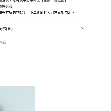
理退貨，需將該筆訂單商品【全數一併退回】
台灣）商業銀行
華泰商業銀行
件退貨!!
業銀行
遠東國際商業銀行
請先詳讀購物說明，下單後即代表同意賣場規定。
業銀行
永豐商業銀行
業銀行
星展（台灣）商業銀行
際商業銀行
中國信託商業銀行
y
類 (6)
天信用卡公司
分期
ECCA
TOP / 上衣
客服
你分期使用說明】
上衣
享後付
由台灣大哥大提供，台灣大哥大用戶可立即使用無須另外申請。
式選擇「大哥付你分期」，訂單成立後會自動跳轉到大哥付的交易
ECCA
ALL ITEMS
證手機門號後，選擇欲分期的期數、繳款截止日，確認付款後即
FTEE先享後付」】
。
OWN
YECCA VECCA
先享後付是「在收到商品之後才付款」的支付方式。 讓您購物簡單
准額度、可分期數及費用金額請依後續交易確認頁面所載為準。
心！
MS
單筆滿$888現抵$88
立30分鐘內，如未前往確認交易或遇審核未通過，訂單將自動取
：不需註冊會員、不需綁卡、不需儲值。
「轉專審核」未通過狀況，表示未達大哥付你分期系統評分，恕
：只要手機號碼，簡訊認證，即可結帳。
MS
WEB限定 ➯ 45折
評估內容。
：先確認商品／服務後，再付款。
式說明】
付款
項不併入電信帳單，「大哥付你分期」於每月結算日後寄送繳費提
EE先享後付」結帳流程】
0，滿NT$388(含以上)免運費
方式選擇「AFTEE先享後付」後，將跳轉至「AFTEE先享後
訊連結打開帳單後，可選擇「超商條碼／台灣大直營門市／銀行轉
頁面，進行簡訊認證並確認金額後，即可完成結帳。
付／iPASS MONEY」等通路繳費。
貨
成立數日內，您將收到繳費通知簡訊。
費通知簡訊後14天內，點擊此簡訊中的連結，可透過四大超商
0，滿NT$388(含以上)免運費