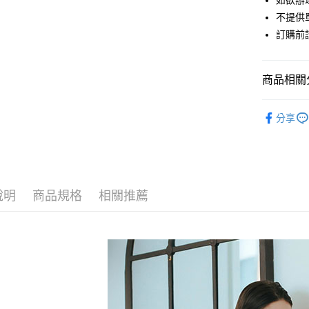
如欲辦
匯豐（
街口支付
不提供單
聯邦商
訂購前
元大商
悠遊付
玉山商
台新國
Google Pa
商品相關分
台灣樂
大哥付你
YECCA V
相關說明
分享
【大哥付
TOPS / 
AFTEE先
1.本服務
2.付款方
相關說明
YECCA V
流程，驗
【關於「A
ATM付款
完成交易
PRICE D
AFTEE
3.實際核
便利好安
說明
商品規格
相關推薦
SALE ITE
4.訂單成
１．簡單
消。如遇
２．便利
運送方式
SALE ITE
無法說明
３．安心
【繳款方
全家取貨
1.分期款
【「AFT
醒簡訊。
每筆NT$6
１．於結帳
2.透過簡
付」結帳
帳／街口支
全家純取
２．訂單
３．收到繳
每筆NT$6