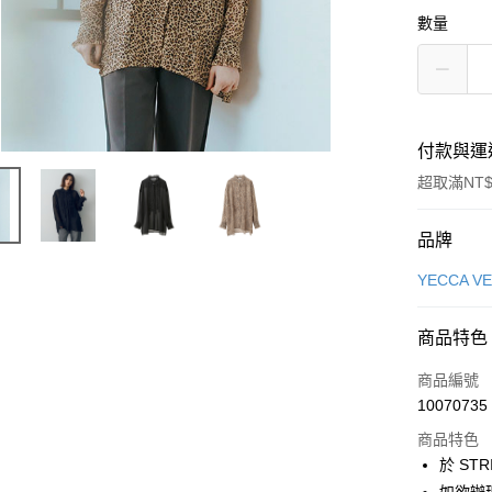
數量
付款與運
超取滿NT$
付款方式
品牌
信用卡一
YECCA V
信用卡分
商品特色
3 期 
商品編號
合作金
超商取貨
10070735
華南商
LINE Pay
上海商
商品特色
國泰世
於 STR
Apple Pay
臺灣中