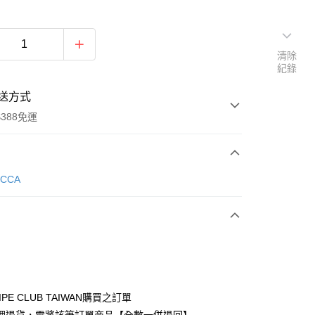
清除
紀錄
送方式
388免運
次付款
ECCA
期付款
0 利率 每期
NT$1,653
21家銀行
庫商業銀行
第一商業銀行
付款
業銀行
彰化商業銀行
業儲蓄銀行
台北富邦商業銀行
華商業銀行
兆豐國際商業銀行
IPE CLUB TAIWAN購買之訂單
小企業銀行
台中商業銀行