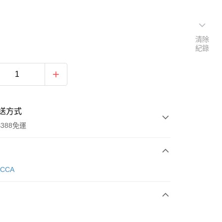
清除
紀錄
送方式
388免運
次付款
ECCA
期付款
0 利率 每期
NT$1,273
21家銀行
庫商業銀行
第一商業銀行