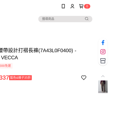
0
帶設計打褶長褲(7A43L0F0400) -
 VECCA
388免運
337
藍色&褲子35折