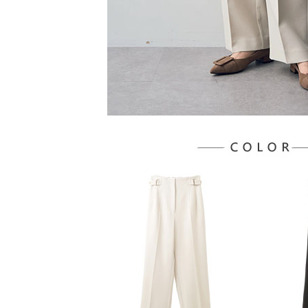
５．嚴禁
形，恩沛
動。