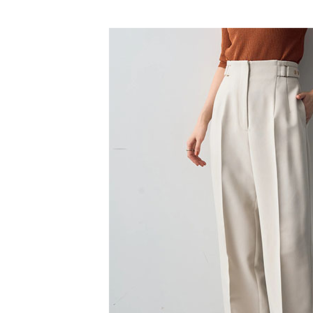
【「AFT
SALE ITE
醒簡訊。
每筆NT$6
１．於結帳
2.透過簡
付」結帳
帳／街口支
全家純取
２．訂單
３．收到繳
每筆NT$6
【注意事
／ATM／
1.本服務
※ 請注意
萊爾富取
用戶於交
絡購買商品
款買賣價
先享後付
每筆NT$6
2.基於同
※ 交易是
資料（包
是否繳費成
萊爾富純
用，由本
付客戶支
每筆NT$6
3.完整用
【注意事
7-11取貨
１．透過由
交易，需
每筆NT$6
求債權轉
２．關於
7-11純取
https://aft
每筆NT$6
３．未成
「AFTE
宅配
任。
４．使用「
每筆NT$9
即時審查
結果請求