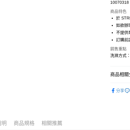
超商取貨
10070318
華南商
LINE Pay
上海商
商品特色
國泰世
於 STR
Apple Pay
臺灣中
如欲辦
匯豐（
街口支付
不提供單
聯邦商
訂購前
元大商
悠遊付
玉山商
銷售重點
台新國
Google Pa
洗滌方式
台灣樂
大哥付你
相關說明
商品相關分
【大哥付
AFTEE先
1.本服務
YECCA V
2.付款方
相關說明
分享
流程，驗
【關於「A
PANTS /
ATM付款
完成交易
AFTEE
3.實際核
便利好安
YECCA V
4.訂單成
１．簡單
消。如遇
PRICE D
２．便利
運送方式
無法說明
３．安心
說明
商品規格
相關推薦
SALE ITE
【繳款方
全家取貨
1.分期款