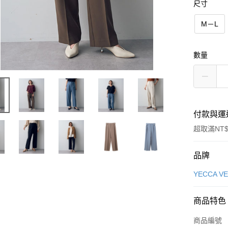
尺寸
M－L
數量
付款與運
超取滿NT$
付款方式
品牌
信用卡一
YECCA V
信用卡分
商品特色
3 期 
商品編號
合作金