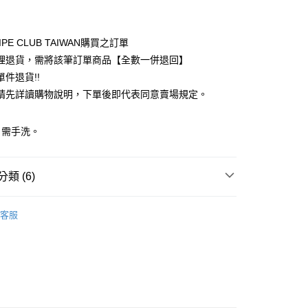
付款
業銀行
彰化商業銀行
業儲蓄銀行
台北富邦商業銀行
華商業銀行
兆豐國際商業銀行
IPE CLUB TAIWAN購買之訂單
小企業銀行
台中商業銀行
理退貨，需將該筆訂單商品【全數一併退回】
台灣）商業銀行
華泰商業銀行
件退貨!!
業銀行
遠東國際商業銀行
請先詳讀購物說明，下單後即代表同意賣場規定。
業銀行
永豐商業銀行
業銀行
星展（台灣）商業銀行
際商業銀行
中國信託商業銀行
y
：需手洗。
天信用卡公司
分期
類 (6)
你分期使用說明】
享後付
由台灣大哥大提供，台灣大哥大用戶可立即使用無須另外申請。
ECCA
PANTS / 褲子
式選擇「大哥付你分期」，訂單成立後會自動跳轉到大哥付的交易
客服
證手機門號後，選擇欲分期的期數、繳款截止日，確認付款後即
FTEE先享後付」】
 褲子
。
先享後付是「在收到商品之後才付款」的支付方式。 讓您購物簡單
准額度、可分期數及費用金額請依後續交易確認頁面所載為準。
心！
ECCA
ALL ITEMS
立30分鐘內，如未前往確認交易或遇審核未通過，訂單將自動取
：不需註冊會員、不需綁卡、不需儲值。
「轉專審核」未通過狀況，表示未達大哥付你分期系統評分，恕
OWN
YECCA VECCA
：只要手機號碼，簡訊認證，即可結帳。
評估內容。
：先確認商品／服務後，再付款。
MS
單筆滿$888現抵$88
式說明】
付款
項不併入電信帳單，「大哥付你分期」於每月結算日後寄送繳費提