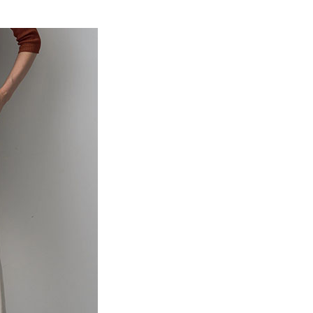
EE先享後付」結帳流程】
MS
藍色特搜&褲子 ➯ 35折
0，滿NT$388(含以上)免運費
方式選擇「AFTEE先享後付」後，將跳轉至「AFTEE先享後
訊連結打開帳單後，可選擇「超商條碼／台灣大直營門市／銀行轉
頁面，進行簡訊認證並確認金額後，即可完成結帳。
付／iPASS MONEY」等通路繳費。
貨
成立數日內，您將收到繳費通知簡訊。
費通知簡訊後14天內，點擊此簡訊中的連結，可透過四大超商
0，滿NT$388(含以上)免運費
項】
網路銀行／等多元方式進行付款，方視為交易完成。
係由「台灣大哥大股份有限公司」（以下簡稱本公司）所提供，讓
：結帳手續完成當下不需立刻繳費，但若您需要取消訂單，請聯
貨付款
易時，得透過本服務購買商品或服務，並由商店將買賣／分期付
的店家。未經商家同意取消之訂單仍視為有效，需透過AFTEE
金債權讓與本公司後，依約使用本公司帳單繳交帳款。
繳納相關費用。
0，滿NT$888(含以上)免運費
意付款使用「大哥付你分期」之契約關係目的，商店將以您的個人
否成功請以「AFTEE先享後付 」之結帳頁面顯示為準，若有關於
含姓名、電話或地址）提供予台灣大哥大進項蒐集、處理及利
功／繳費後需取消欲退款等相關疑問，請聯繫「AFTEE先享後
取貨
公司與您本人進行分期帳單所需資料之確認、核對及更正。
援中心」
https://netprotections.freshdesk.com/support/home
0，滿NT$888(含以上)免運費
戶服務條款，請詳閱以下連結：
https://oppay.tw/userRule
項】
付款
恩沛科技股份有限公司提供之「AFTEE先享後付」服務完成之
依本服務之必要範圍內提供個人資料，並將交易相關給付款項請
0，滿NT$888(含以上)免運費
讓予恩沛科技股份有限公司。
個人資料處理事宜，請瀏覽以下網址：
貨
ee.tw/terms/#terms3
0，滿NT$888(含以上)免運費
年的使用者請事先徵得法定代理人或監護人之同意方可使用
E先享後付」，若未經同意申辦者引起之損失，本公司不負相關責
AFTEE先享後付」時，將依據個別帳號之用戶狀況，依本公司
0，滿NT$888(含以上)免運費
核予不同之上限額度；若仍有額度不足之情形，本公司將視審查
用戶進行身份認證。