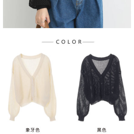
３．未成年的使用者請事先徵得法定代理人或監護人之同意方可使用
宅配
「AFTEE先享後付」，若未經同意申辦者引起之損失，本公司不負相關責
任。
每筆NT$90，滿NT$1,500(含以上)免運費
４．使用「AFTEE先享後付」時，將依據個別帳號之用戶狀況，依本公司即
時審查核予不同之上限額度；若仍有額度不足之情形，本公司將視審查結果
請求用戶進行身份認證。
５．嚴禁一人註冊多個帳號或使用他人資訊註冊。若發現惡意使用之情形，
恩沛科技股份有限公司將有權停止該用戶之使用額度並採取法律行動。