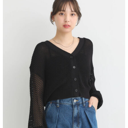
AFTEE先享後付是「在收到商品之後才付款」的支付方式。 讓您購物簡單
3.實際核准額度、可分期數及費用金額請依後續交易確認頁面所載為準。
便利好安心！
4.訂單成立30分鐘內，如未前往確認交易或遇審核未通過，訂單將自動取
１．簡單：不需註冊會員、不需綁卡、不需儲值。
運送方式
消。如遇「轉專審核」未通過狀況，表示未達大哥付你分期系統評分，恕無
２．便利：只要手機號碼，簡訊認證，即可結帳。
法說明評估內容。
３．安心：先確認商品／服務後，再付款。
全家取貨付款
【繳款方式說明】
1.分期款項不併入電信帳單，「大哥付你分期」於每月結算日後寄送繳費提
每筆NT$60，滿NT$1,500(含以上)免運費
【「AFTEE先享後付」結帳流程】
醒簡訊。
１．於結帳方式選擇「AFTEE先享後付」後，將跳轉至「AFTEE先享後付」
2.透過簡訊連結打開帳單後，可選擇「超商條碼／台灣大直營門市／銀行轉
全家純取貨
結帳頁面，進行簡訊認證並確認金額後，即可完成結帳。
帳／街口支付／iPASS MONEY」等通路繳費。
２．訂單成立數日內，您將收到繳費通知簡訊。
每筆NT$60，滿NT$1,500(含以上)免運費
３．收到繳費通知簡訊後14天內，點擊此簡訊中的連結，可透過四大超商／
【注意事項】
ATM／網路銀行／等多元方式進行付款，方視為交易完成。
萊爾富取貨付款
1.本服務係由「台灣大哥大股份有限公司」（以下簡稱本公司）所提供，讓
※ 請注意：結帳手續完成當下不需立刻繳費，但若您需要取消訂單，請聯絡
用戶於交易時，得透過本服務購買商品或服務，並由商店將買賣／分期付款
每筆NT$60，滿NT$1,500(含以上)免運費
購買商品的店家。未經商家同意取消之訂單仍視為有效，需透過AFTEE先享
買賣價金債權讓與本公司後，依約使用本公司帳單繳交帳款。
後付繳納相關費用。
2.基於同意付款使用「大哥付你分期」之契約關係目的，商店將以您的個人
萊爾富純取貨
※ 交易是否成功請以「AFTEE先享後付 」之結帳頁面顯示為準，若有關於
資料（包含姓名、電話或地址）提供予台灣大哥大進項蒐集、處理及利用，
是否繳費成功／繳費後需取消欲退款等相關疑問，請聯繫「AFTEE先享後付
每筆NT$60，滿NT$1,500(含以上)免運費
由本公司與您本人進行分期帳單所需資料之確認、核對及更正。
客戶支援中心」
https://netprotections.freshdesk.com/support/home
3.完整用戶服務條款，請詳閱以下連結：
https://oppay.tw/userRule
7-11取貨付款
【注意事項】
１．透過由恩沛科技股份有限公司提供之「AFTEE先享後付」服務完成之交
每筆NT$60，滿NT$1,500(含以上)免運費
易，需依本服務之必要範圍內提供個人資料，並將交易相關給付款項請求債
權轉讓予恩沛科技股份有限公司。
7-11純取貨
２．關於個人資料處理事宜，請瀏覽以下網址：
每筆NT$60，滿NT$1,500(含以上)免運費
https://aftee.tw/terms/#terms3