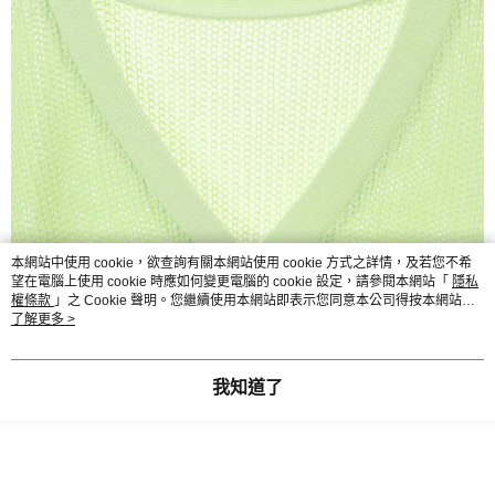
本網站中使用 cookie，欲查詢有關本網站使用 cookie 方式之詳情，及若您不希
望在電腦上使用 cookie 時應如何變更電腦的 cookie 設定，請參閱本網站「
隱私
權條款
」之 Cookie 聲明。您繼續使用本網站即表示您同意本公司得按本網站使
用條款之 Cookie 聲明使用 cookie。
了解更多 >
我知道了