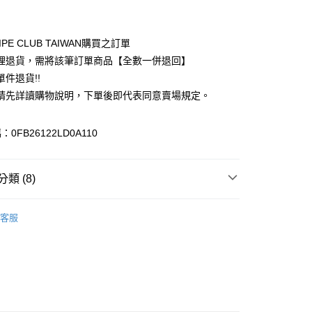
付款
業銀行
彰化商業銀行
業儲蓄銀行
台北富邦商業銀行
華商業銀行
兆豐國際商業銀行
IPE CLUB TAIWAN購買之訂單
小企業銀行
台中商業銀行
理退貨，需將該筆訂單商品【全數一併退回】
台灣）商業銀行
華泰商業銀行
件退貨!!
業銀行
遠東國際商業銀行
請先詳讀購物說明，下單後即代表同意賣場規定。
業銀行
永豐商業銀行
業銀行
星展（台灣）商業銀行
際商業銀行
中國信託商業銀行
y
0FB26122LD0A110
天信用卡公司
分期
類 (8)
你分期使用說明】
享後付
由台灣大哥大提供，台灣大哥大用戶可立即使用無須另外申請。
Mos2
Girly 女孩感
式選擇「大哥付你分期」，訂單成立後會自動跳轉到大哥付的交易
客服
證手機門號後，選擇欲分期的期數、繳款截止日，確認付款後即
FTEE先享後付」】
E / 洋裝
。
先享後付是「在收到商品之後才付款」的支付方式。 讓您購物簡單
准額度、可分期數及費用金額請依後續交易確認頁面所載為準。
心！
IVALS / 新品上市
立30分鐘內，如未前往確認交易或遇審核未通過，訂單將自動取
：不需註冊會員、不需綁卡、不需儲值。
「轉專審核」未通過狀況，表示未達大哥付你分期系統評分，恕
Mos2
ONE PIECE / 洋裝
：只要手機號碼，簡訊認證，即可結帳。
評估內容。
：先確認商品／服務後，再付款。
Mos2
ALL ITEMS
式說明】
付款
項不併入電信帳單，「大哥付你分期」於每月結算日後寄送繳費提