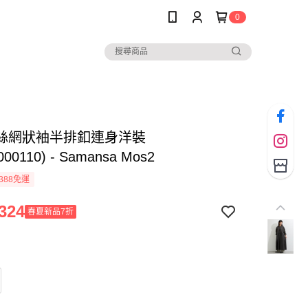
0
絲網狀袖半排釦連身洋裝
000110) - Samansa Mos2
388免運
324
春夏新品7折