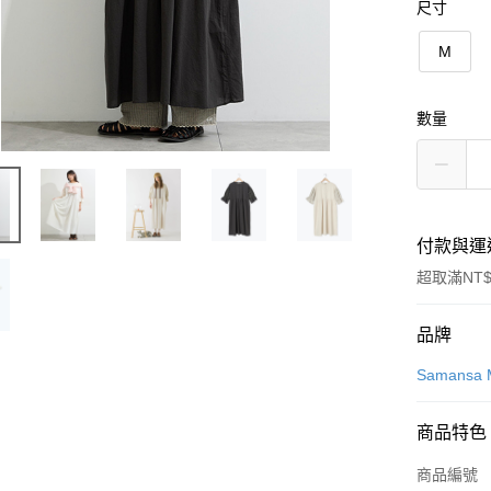
尺寸
M
數量
付款與運
超取滿NT$
付款方式
品牌
信用卡一
Samansa 
信用卡分
商品特色
3 期 
商品編號
合作金