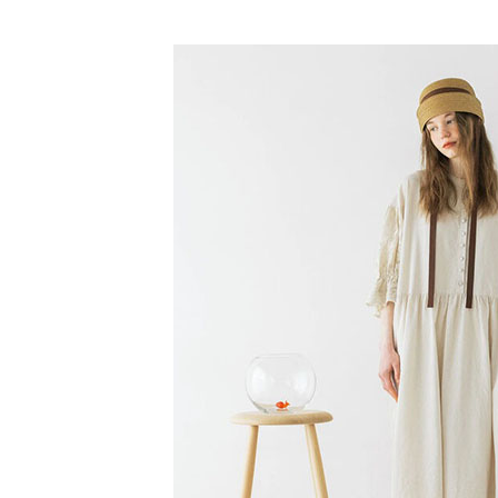
【「AFT
Samansa 
醒簡訊。
每筆NT$6
１．於結帳
2.透過簡
付」結帳
SALE ITE
帳／街口支
全家純取
２．訂單
３．收到繳
SALE ITE
每筆NT$6
【注意事
／ATM／
1.本服務
※ 請注意
萊爾富取
用戶於交
絡購買商品
款買賣價
先享後付
每筆NT$6
2.基於同
※ 交易是
資料（包
是否繳費成
萊爾富純
用，由本
付客戶支
每筆NT$6
3.完整用
【注意事
7-11取貨
１．透過由
交易，需
每筆NT$6
求債權轉
２．關於
7-11純取
https://aft
每筆NT$6
３．未成
「AFTE
宅配
任。
４．使用「
每筆NT$9
即時審查
結果請求