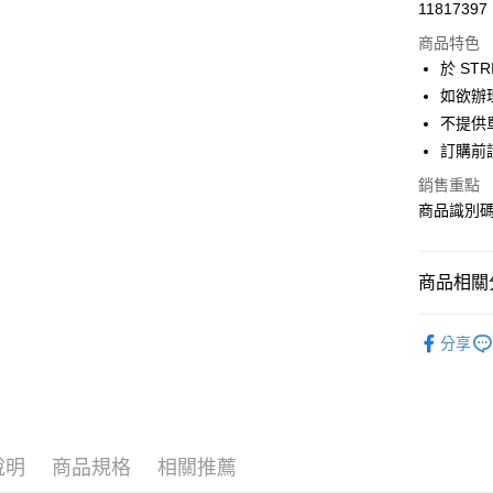
超商取貨
11817397
華南商
LINE Pay
上海商
商品特色
國泰世
於 STR
Apple Pay
臺灣中
如欲辦
匯豐（
街口支付
不提供單
聯邦商
訂購前
元大商
悠遊付
玉山商
銷售重點
台新國
Google Pa
商品識別碼：
台灣樂
大哥付你
相關說明
商品相關分
【大哥付
AFTEE先
1.本服務
Samansa 
2.付款方
相關說明
分享
流程，驗
【關於「A
ONE PIEC
ATM付款
完成交易
AFTEE
3.實際核
便利好安
NEW ARR
4.訂單成
１．簡單
消。如遇
Samansa 
２．便利
運送方式
無法說明
３．安心
說明
商品規格
相關推薦
Samansa 
【繳款方
全家取貨
1.分期款