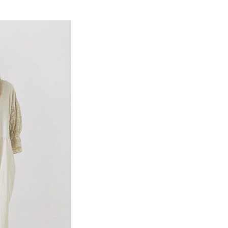
EE先享後付」結帳流程】
Mos2
SS│春夏 新入荷
0，滿NT$388(含以上)免運費
方式選擇「AFTEE先享後付」後，將跳轉至「AFTEE先享後
訊連結打開帳單後，可選擇「超商條碼／台灣大直營門市／銀行轉
頁面，進行簡訊認證並確認金額後，即可完成結帳。
MS
春夏新品 ➯ 7折
付／iPASS MONEY」等通路繳費。
貨
成立數日內，您將收到繳費通知簡訊。
費通知簡訊後14天內，點擊此簡訊中的連結，可透過四大超商
MS
單筆滿$1800抵$200、滿$2800抵$400
0，滿NT$388(含以上)免運費
項】
網路銀行／等多元方式進行付款，方視為交易完成。
係由「台灣大哥大股份有限公司」（以下簡稱本公司）所提供，讓
：結帳手續完成當下不需立刻繳費，但若您需要取消訂單，請聯
貨付款
易時，得透過本服務購買商品或服務，並由商店將買賣／分期付
的店家。未經商家同意取消之訂單仍視為有效，需透過AFTEE
金債權讓與本公司後，依約使用本公司帳單繳交帳款。
繳納相關費用。
0，滿NT$888(含以上)免運費
意付款使用「大哥付你分期」之契約關係目的，商店將以您的個人
否成功請以「AFTEE先享後付 」之結帳頁面顯示為準，若有關於
含姓名、電話或地址）提供予台灣大哥大進項蒐集、處理及利
功／繳費後需取消欲退款等相關疑問，請聯繫「AFTEE先享後
取貨
公司與您本人進行分期帳單所需資料之確認、核對及更正。
援中心」
https://netprotections.freshdesk.com/support/home
0，滿NT$888(含以上)免運費
戶服務條款，請詳閱以下連結：
https://oppay.tw/userRule
項】
付款
恩沛科技股份有限公司提供之「AFTEE先享後付」服務完成之
依本服務之必要範圍內提供個人資料，並將交易相關給付款項請
0，滿NT$888(含以上)免運費
讓予恩沛科技股份有限公司。
個人資料處理事宜，請瀏覽以下網址：
貨
ee.tw/terms/#terms3
0，滿NT$888(含以上)免運費
年的使用者請事先徵得法定代理人或監護人之同意方可使用
E先享後付」，若未經同意申辦者引起之損失，本公司不負相關責
AFTEE先享後付」時，將依據個別帳號之用戶狀況，依本公司
0，滿NT$888(含以上)免運費
核予不同之上限額度；若仍有額度不足之情形，本公司將視審查
用戶進行身份認證。