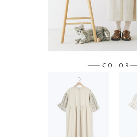
５．嚴禁
形，恩沛
動。