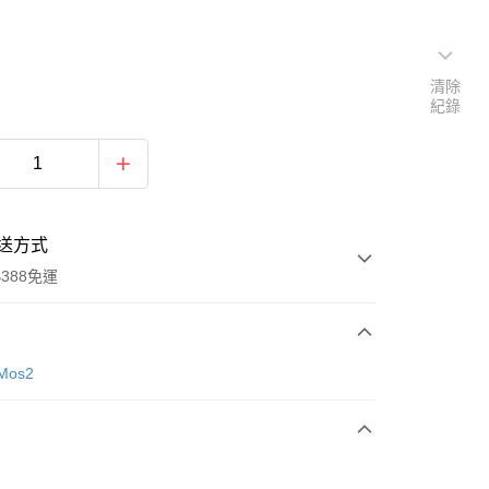
清除
紀錄
送方式
388免運
次付款
Mos2
期付款
0 利率 每期
NT$1,106
21家銀行
庫商業銀行
第一商業銀行