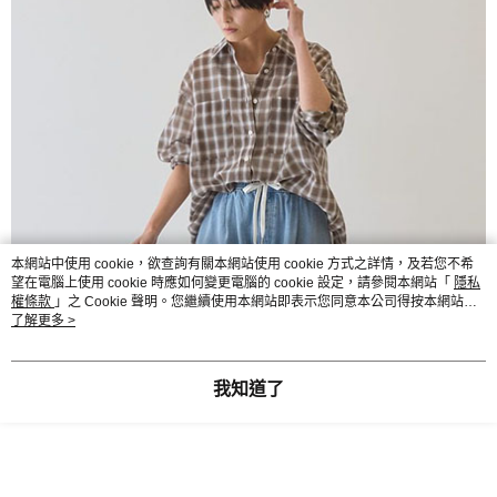
本網站中使用 cookie，欲查詢有關本網站使用 cookie 方式之詳情，及若您不希
望在電腦上使用 cookie 時應如何變更電腦的 cookie 設定，請參閱本網站「
隱私
權條款
」之 Cookie 聲明。您繼續使用本網站即表示您同意本公司得按本網站使
用條款之 Cookie 聲明使用 cookie。
了解更多 >
我知道了