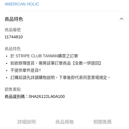
AMERICAN HOLIC
信用卡分期付款
3 期 0 利率 每期
NT$423
21家銀行
商品特色
合作金庫商業銀行
第一商業銀行
超商取貨付款
商品編號
華南商業銀行
彰化商業銀行
11744810
LINE Pay
上海商業儲蓄銀行
台北富邦商業銀行
國泰世華商業銀行
兆豐國際商業銀行
商品特色
Apple Pay
臺灣中小企業銀行
台中商業銀行
於 STRIPE CLUB TAIWAN購買之訂單
匯豐（台灣）商業銀行
華泰商業銀行
街口支付
如欲辦理退貨，需將該筆訂單商品【全數一併退回】
聯邦商業銀行
遠東國際商業銀行
元大商業銀行
永豐商業銀行
不提供單件退貨!!
悠遊付
玉山商業銀行
星展（台灣）商業銀行
訂購前請先詳讀購物說明，下單後即代表同意賣場規定。
台新國際商業銀行
中國信託商業銀行
Google Pay
台灣樂天信用卡公司
銷售重點
大哥付你分期
商品識別碼：0HA26122LA0A100
相關說明
【大哥付你分期使用說明】
AFTEE先享後付
1.本服務由台灣大哥大提供，台灣大哥大用戶可立即使用無須另外申請。
2.付款方式選擇「大哥付你分期」，訂單成立後會自動跳轉到大哥付的交易
相關說明
詳細說明
商品規格
相關推薦
流程，驗證手機門號後，選擇欲分期的期數、繳款截止日，確認付款後即完
【關於「AFTEE先享後付」】
成交易。
ATM付款