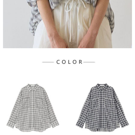
３．未成年的使用者請事先徵得法定代理人或監護人之同意方可使用
宅配
「AFTEE先享後付」，若未經同意申辦者引起之損失，本公司不負相關責
任。
每筆NT$90，滿NT$1,500(含以上)免運費
４．使用「AFTEE先享後付」時，將依據個別帳號之用戶狀況，依本公司即
時審查核予不同之上限額度；若仍有額度不足之情形，本公司將視審查結果
請求用戶進行身份認證。
５．嚴禁一人註冊多個帳號或使用他人資訊註冊。若發現惡意使用之情形，
恩沛科技股份有限公司將有權停止該用戶之使用額度並採取法律行動。