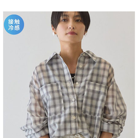
AFTEE先享後付是「在收到商品之後才付款」的支付方式。 讓您購物簡單
3.實際核准額度、可分期數及費用金額請依後續交易確認頁面所載為準。
便利好安心！
4.訂單成立30分鐘內，如未前往確認交易或遇審核未通過，訂單將自動取
１．簡單：不需註冊會員、不需綁卡、不需儲值。
運送方式
消。如遇「轉專審核」未通過狀況，表示未達大哥付你分期系統評分，恕無
２．便利：只要手機號碼，簡訊認證，即可結帳。
法說明評估內容。
３．安心：先確認商品／服務後，再付款。
全家取貨付款
【繳款方式說明】
1.分期款項不併入電信帳單，「大哥付你分期」於每月結算日後寄送繳費提
每筆NT$60，滿NT$1,500(含以上)免運費
【「AFTEE先享後付」結帳流程】
醒簡訊。
１．於結帳方式選擇「AFTEE先享後付」後，將跳轉至「AFTEE先享後付」
2.透過簡訊連結打開帳單後，可選擇「超商條碼／台灣大直營門市／銀行轉
全家純取貨
結帳頁面，進行簡訊認證並確認金額後，即可完成結帳。
帳／街口支付／iPASS MONEY」等通路繳費。
２．訂單成立數日內，您將收到繳費通知簡訊。
每筆NT$60，滿NT$1,500(含以上)免運費
３．收到繳費通知簡訊後14天內，點擊此簡訊中的連結，可透過四大超商／
【注意事項】
ATM／網路銀行／等多元方式進行付款，方視為交易完成。
萊爾富取貨付款
1.本服務係由「台灣大哥大股份有限公司」（以下簡稱本公司）所提供，讓
※ 請注意：結帳手續完成當下不需立刻繳費，但若您需要取消訂單，請聯絡
用戶於交易時，得透過本服務購買商品或服務，並由商店將買賣／分期付款
每筆NT$60，滿NT$1,500(含以上)免運費
購買商品的店家。未經商家同意取消之訂單仍視為有效，需透過AFTEE先享
買賣價金債權讓與本公司後，依約使用本公司帳單繳交帳款。
後付繳納相關費用。
2.基於同意付款使用「大哥付你分期」之契約關係目的，商店將以您的個人
萊爾富純取貨
※ 交易是否成功請以「AFTEE先享後付 」之結帳頁面顯示為準，若有關於
資料（包含姓名、電話或地址）提供予台灣大哥大進項蒐集、處理及利用，
是否繳費成功／繳費後需取消欲退款等相關疑問，請聯繫「AFTEE先享後付
每筆NT$60，滿NT$1,500(含以上)免運費
由本公司與您本人進行分期帳單所需資料之確認、核對及更正。
客戶支援中心」
https://netprotections.freshdesk.com/support/home
3.完整用戶服務條款，請詳閱以下連結：
https://oppay.tw/userRule
7-11取貨付款
【注意事項】
１．透過由恩沛科技股份有限公司提供之「AFTEE先享後付」服務完成之交
每筆NT$60，滿NT$1,500(含以上)免運費
易，需依本服務之必要範圍內提供個人資料，並將交易相關給付款項請求債
權轉讓予恩沛科技股份有限公司。
7-11純取貨
２．關於個人資料處理事宜，請瀏覽以下網址：
每筆NT$60，滿NT$1,500(含以上)免運費
https://aftee.tw/terms/#terms3