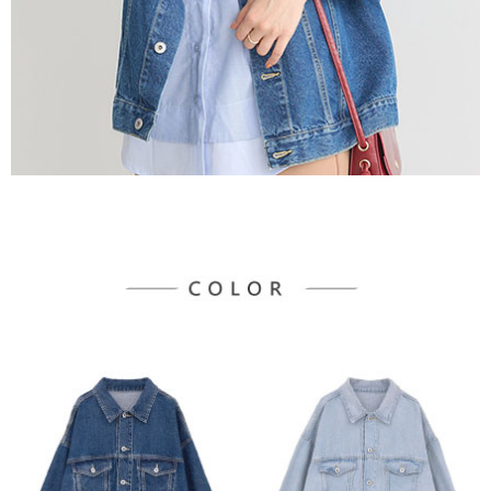
３．未成年的使用者請事先徵得法定代理人或監護人之同意方可使用
宅配
「AFTEE先享後付」，若未經同意申辦者引起之損失，本公司不負相關責
任。
每筆NT$90，滿NT$1,500(含以上)免運費
４．使用「AFTEE先享後付」時，將依據個別帳號之用戶狀況，依本公司即
時審查核予不同之上限額度；若仍有額度不足之情形，本公司將視審查結果
請求用戶進行身份認證。
５．嚴禁一人註冊多個帳號或使用他人資訊註冊。若發現惡意使用之情形，
恩沛科技股份有限公司將有權停止該用戶之使用額度並採取法律行動。