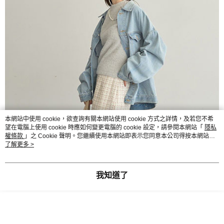
本網站中使用 cookie，欲查詢有關本網站使用 cookie 方式之詳情，及若您不希
望在電腦上使用 cookie 時應如何變更電腦的 cookie 設定，請參閱本網站「
隱私
權條款
」之 Cookie 聲明。您繼續使用本網站即表示您同意本公司得按本網站使
用條款之 Cookie 聲明使用 cookie。
了解更多 >
我知道了