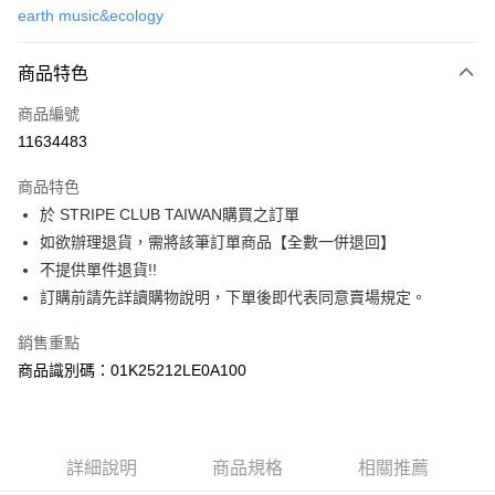
earth music&ecology
信用卡分期付款
3 期 0 利率 每期
NT$883
21家銀行
商品特色
合作金庫商業銀行
第一商業銀行
超商取貨付款
商品編號
華南商業銀行
彰化商業銀行
11634483
LINE Pay
上海商業儲蓄銀行
台北富邦商業銀行
國泰世華商業銀行
兆豐國際商業銀行
商品特色
Apple Pay
臺灣中小企業銀行
台中商業銀行
於 STRIPE CLUB TAIWAN購買之訂單
匯豐（台灣）商業銀行
華泰商業銀行
街口支付
如欲辦理退貨，需將該筆訂單商品【全數一併退回】
聯邦商業銀行
遠東國際商業銀行
元大商業銀行
永豐商業銀行
不提供單件退貨!!
悠遊付
玉山商業銀行
星展（台灣）商業銀行
訂購前請先詳讀購物說明，下單後即代表同意賣場規定。
台新國際商業銀行
中國信託商業銀行
Google Pay
台灣樂天信用卡公司
銷售重點
大哥付你分期
商品識別碼：01K25212LE0A100
相關說明
【大哥付你分期使用說明】
AFTEE先享後付
1.本服務由台灣大哥大提供，台灣大哥大用戶可立即使用無須另外申請。
2.付款方式選擇「大哥付你分期」，訂單成立後會自動跳轉到大哥付的交易
相關說明
詳細說明
商品規格
相關推薦
流程，驗證手機門號後，選擇欲分期的期數、繳款截止日，確認付款後即完
【關於「AFTEE先享後付」】
成交易。
ATM付款