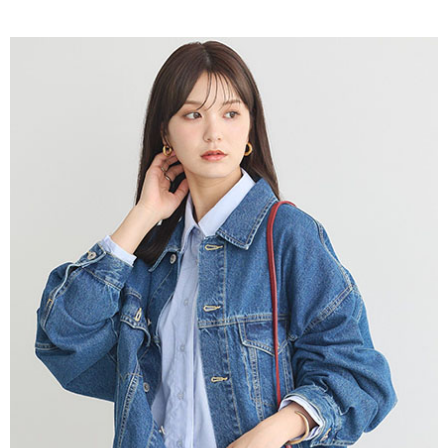
AFTEE先享後付是「在收到商品之後才付款」的支付方式。 讓您購物簡單
3.實際核准額度、可分期數及費用金額請依後續交易確認頁面所載為準。
便利好安心！
4.訂單成立30分鐘內，如未前往確認交易或遇審核未通過，訂單將自動取
１．簡單：不需註冊會員、不需綁卡、不需儲值。
運送方式
消。如遇「轉專審核」未通過狀況，表示未達大哥付你分期系統評分，恕無
２．便利：只要手機號碼，簡訊認證，即可結帳。
法說明評估內容。
３．安心：先確認商品／服務後，再付款。
全家取貨付款
【繳款方式說明】
1.分期款項不併入電信帳單，「大哥付你分期」於每月結算日後寄送繳費提
每筆NT$60，滿NT$1,500(含以上)免運費
【「AFTEE先享後付」結帳流程】
醒簡訊。
１．於結帳方式選擇「AFTEE先享後付」後，將跳轉至「AFTEE先享後付」
2.透過簡訊連結打開帳單後，可選擇「超商條碼／台灣大直營門市／銀行轉
全家純取貨
結帳頁面，進行簡訊認證並確認金額後，即可完成結帳。
帳／街口支付／iPASS MONEY」等通路繳費。
２．訂單成立數日內，您將收到繳費通知簡訊。
每筆NT$60，滿NT$1,500(含以上)免運費
３．收到繳費通知簡訊後14天內，點擊此簡訊中的連結，可透過四大超商／
【注意事項】
ATM／網路銀行／等多元方式進行付款，方視為交易完成。
萊爾富取貨付款
1.本服務係由「台灣大哥大股份有限公司」（以下簡稱本公司）所提供，讓
※ 請注意：結帳手續完成當下不需立刻繳費，但若您需要取消訂單，請聯絡
用戶於交易時，得透過本服務購買商品或服務，並由商店將買賣／分期付款
每筆NT$60，滿NT$1,500(含以上)免運費
購買商品的店家。未經商家同意取消之訂單仍視為有效，需透過AFTEE先享
買賣價金債權讓與本公司後，依約使用本公司帳單繳交帳款。
後付繳納相關費用。
2.基於同意付款使用「大哥付你分期」之契約關係目的，商店將以您的個人
萊爾富純取貨
※ 交易是否成功請以「AFTEE先享後付 」之結帳頁面顯示為準，若有關於
資料（包含姓名、電話或地址）提供予台灣大哥大進項蒐集、處理及利用，
是否繳費成功／繳費後需取消欲退款等相關疑問，請聯繫「AFTEE先享後付
每筆NT$60，滿NT$1,500(含以上)免運費
由本公司與您本人進行分期帳單所需資料之確認、核對及更正。
客戶支援中心」
https://netprotections.freshdesk.com/support/home
3.完整用戶服務條款，請詳閱以下連結：
https://oppay.tw/userRule
7-11取貨付款
【注意事項】
１．透過由恩沛科技股份有限公司提供之「AFTEE先享後付」服務完成之交
每筆NT$60，滿NT$1,500(含以上)免運費
易，需依本服務之必要範圍內提供個人資料，並將交易相關給付款項請求債
權轉讓予恩沛科技股份有限公司。
7-11純取貨
２．關於個人資料處理事宜，請瀏覽以下網址：
每筆NT$60，滿NT$1,500(含以上)免運費
https://aftee.tw/terms/#terms3