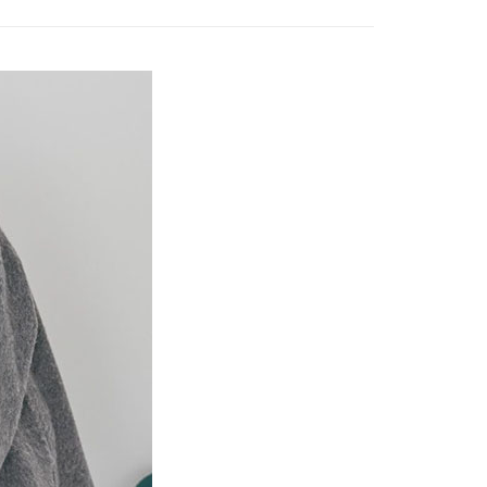
EE先享後付」結帳流程】
MS
單筆滿$888現抵$88
0，滿NT$388(含以上)免運費
方式選擇「AFTEE先享後付」後，將跳轉至「AFTEE先享後
訊連結打開帳單後，可選擇「超商條碼／台灣大直營門市／銀行轉
MS
WEB限定 ➯ 45折
頁面，進行簡訊認證並確認金額後，即可完成結帳。
付／iPASS MONEY」等通路繳費。
貨
成立數日內，您將收到繳費通知簡訊。
費通知簡訊後14天內，點擊此簡訊中的連結，可透過四大超商
0，滿NT$388(含以上)免運費
項】
網路銀行／等多元方式進行付款，方視為交易完成。
係由「台灣大哥大股份有限公司」（以下簡稱本公司）所提供，讓
：結帳手續完成當下不需立刻繳費，但若您需要取消訂單，請聯
貨付款
易時，得透過本服務購買商品或服務，並由商店將買賣／分期付
的店家。未經商家同意取消之訂單仍視為有效，需透過AFTEE
金債權讓與本公司後，依約使用本公司帳單繳交帳款。
繳納相關費用。
0，滿NT$888(含以上)免運費
意付款使用「大哥付你分期」之契約關係目的，商店將以您的個人
否成功請以「AFTEE先享後付 」之結帳頁面顯示為準，若有關於
含姓名、電話或地址）提供予台灣大哥大進項蒐集、處理及利
功／繳費後需取消欲退款等相關疑問，請聯繫「AFTEE先享後
取貨
公司與您本人進行分期帳單所需資料之確認、核對及更正。
援中心」
https://netprotections.freshdesk.com/support/home
0，滿NT$888(含以上)免運費
戶服務條款，請詳閱以下連結：
https://oppay.tw/userRule
項】
付款
恩沛科技股份有限公司提供之「AFTEE先享後付」服務完成之
依本服務之必要範圍內提供個人資料，並將交易相關給付款項請
0，滿NT$888(含以上)免運費
讓予恩沛科技股份有限公司。
個人資料處理事宜，請瀏覽以下網址：
貨
ee.tw/terms/#terms3
0，滿NT$888(含以上)免運費
年的使用者請事先徵得法定代理人或監護人之同意方可使用
E先享後付」，若未經同意申辦者引起之損失，本公司不負相關責
AFTEE先享後付」時，將依據個別帳號之用戶狀況，依本公司
0，滿NT$888(含以上)免運費
核予不同之上限額度；若仍有額度不足之情形，本公司將視審查
用戶進行身份認證。