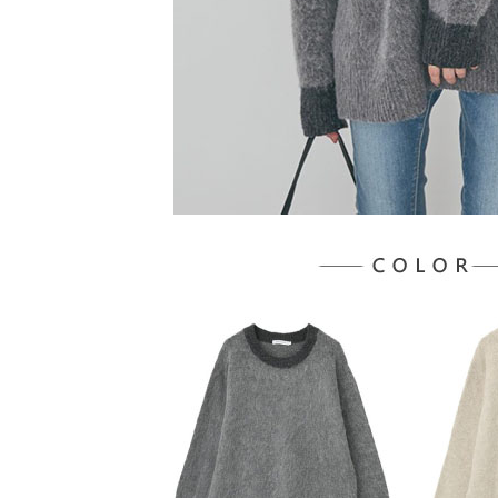
５．嚴禁
形，恩沛
動。