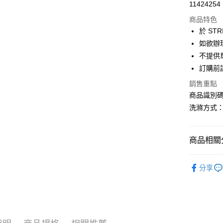
超商取貨
11424254
華南商
LINE Pay
上海商
商品特色
國泰世
於 STR
Apple Pay
臺灣中
如欲辦
匯豐（
街口支付
不提供單
聯邦商
訂購前
元大商
悠遊付
玉山商
銷售重點
台新國
Google Pa
商品識別碼：
台灣樂
洗滌方式
大哥付你
相關說明
【大哥付
AFTEE先
商品相關分
1.本服務
2.付款方
相關說明
AMERICA
流程，驗
【關於「A
分享
ATM付款
完成交易
AFTEE
TOPS / 
3.實際核
便利好安
4.訂單成
１．簡單
AMERICA
消。如遇
２．便利
運送方式
無法說明
３．安心
PRICE D
【繳款方
全家取貨
1.分期款