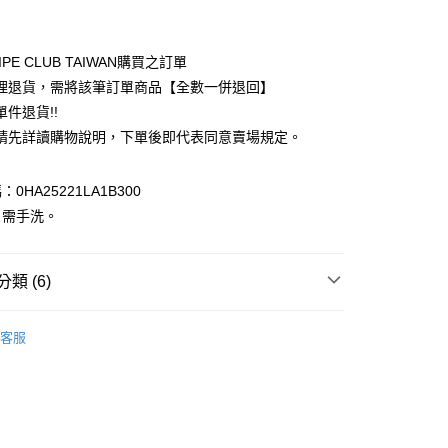
付款
業銀行
彰化商業銀行
業儲蓄銀行
台北富邦商業銀行
華商業銀行
兆豐國際商業銀行
IPE CLUB TAIWAN購買之訂單
小企業銀行
台中商業銀行
理退貨，需將該筆訂單商品【全數一併退回】
台灣）商業銀行
華泰商業銀行
件退貨!!
業銀行
遠東國際商業銀行
請先詳讀購物說明，下單後即代表同意賣場規定。
業銀行
永豐商業銀行
業銀行
星展（台灣）商業銀行
際商業銀行
中國信託商業銀行
y
0HA25221LA1B300
天信用卡公司
：需手洗。
分期
你分期使用說明】
享後付
類 (6)
由台灣大哥大提供，台灣大哥大用戶可立即使用無須另外申請。
式選擇「大哥付你分期」，訂單成立後會自動跳轉到大哥付的交易
N HOLIC
證手機門號後，選擇欲分期的期數、繳款截止日，確認付款後即
TOP / 上衣
FTEE先享後付」】
客服
。
先享後付是「在收到商品之後才付款」的支付方式。 讓您購物簡單
上衣
准額度、可分期數及費用金額請依後續交易確認頁面所載為準。
心！
立30分鐘內，如未前往確認交易或遇審核未通過，訂單將自動取
：不需註冊會員、不需綁卡、不需儲值。
N HOLIC
ALL ITEMS
「轉專審核」未通過狀況，表示未達大哥付你分期系統評分，恕
：只要手機號碼，簡訊認證，即可結帳。
評估內容。
：先確認商品／服務後，再付款。
OWN
AMERICAN HOLIC
式說明】
付款
項不併入電信帳單，「大哥付你分期」於每月結算日後寄送繳費提