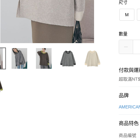
尺寸
M
數量
付款與運
超取滿NT$
付款方式
品牌
信用卡一
AMERICA
信用卡分
商品特色
3 期 
商品編號
合作金