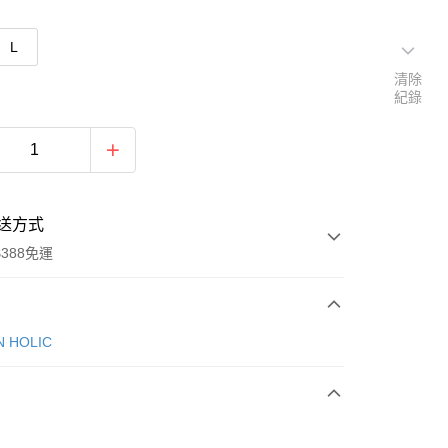
L
清除
紀錄
送方式
388免運
次付款
N HOLIC
期付款
0 利率 每期
NT$386
21家銀行
庫商業銀行
第一商業銀行