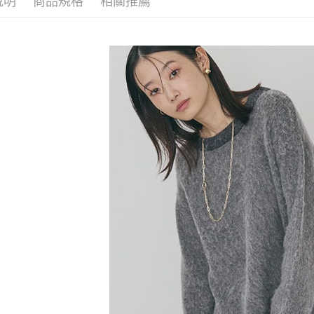
說明
商品規格
相關推薦
【「AFT
SALE ITE
醒簡訊。
每筆NT$6
１．於結帳
2.透過簡
SALE ITE
付」結帳
帳／街口支
全家純取
２．訂單
３．收到繳
每筆NT$6
【注意事
／ATM／
1.本服務
※ 請注意
萊爾富取
用戶於交
絡購買商品
款買賣價
先享後付
每筆NT$6
2.基於同
※ 交易是
資料（包
是否繳費成
萊爾富純
用，由本
付客戶支
每筆NT$6
3.完整用
【注意事
7-11取貨
１．透過由
交易，需
每筆NT$6
求債權轉
２．關於
7-11純取
https://aft
每筆NT$6
３．未成
「AFTE
宅配
任。
４．使用「
每筆NT$9
即時審查
結果請求